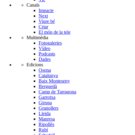
Canals
Impacte
Next
Viure bé
Criar
El món de la tele
Multimèdia
Fotogaleries
Vídeo
Podcasts
Dades
Edicions
Osona
Catalunya
Baix Monteseny
Berguedà
Camp de Tarragona
Garrotxa
Girona
Granollers
Lleida
Manresa
Ripollès
Rubí