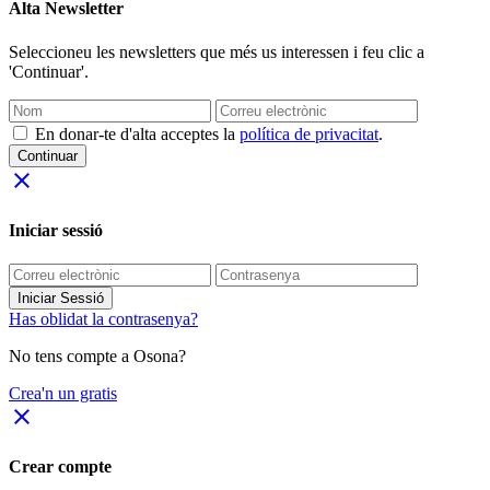
Alta Newsletter
Seleccioneu les newsletters que més us interessen i feu clic a
'Continuar'.
En donar-te d'alta acceptes la
política de privacitat
.
Continuar
close
Iniciar sessió
Iniciar Sessió
Has oblidat la contrasenya?
No tens compte a Osona?
Crea'n un gratis
close
Crear compte