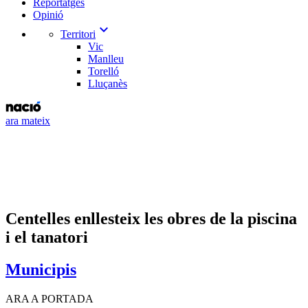
Reportatges
Opinió
expand_more
Territori
Vic
Manlleu
Torelló
Lluçanès
ara mateix
Centelles enllesteix les obres de la piscina
i el tanatori
Municipis
ARA A PORTADA