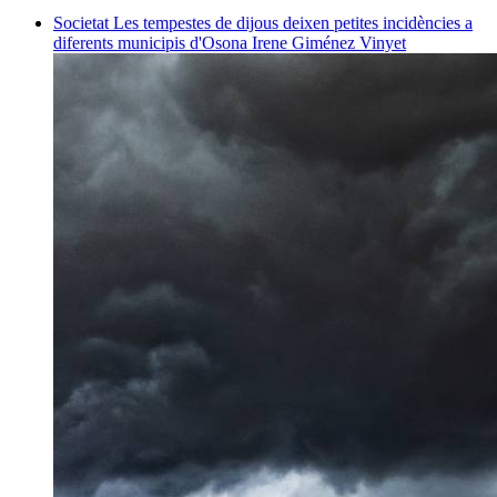
Societat
Les tempestes de dijous deixen petites incidències a
diferents municipis d'Osona
Irene Giménez Vinyet