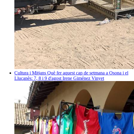
Cultura i Mitjans
Què fer aquest cap de setmana a Osona i el
Lluçanès: 7, 8 i 9 d'agost
Irene Giménez Vinyet