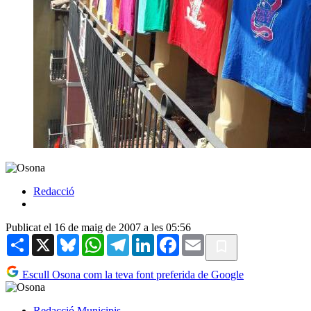
Redacció
Publicat el 16 de maig de 2007 a les 05:56
Share
X
Bluesky
WhatsApp
Telegram
LinkedIn
Facebook
Email
Escull Osona com la teva font preferida de Google
Redacció
Municipis