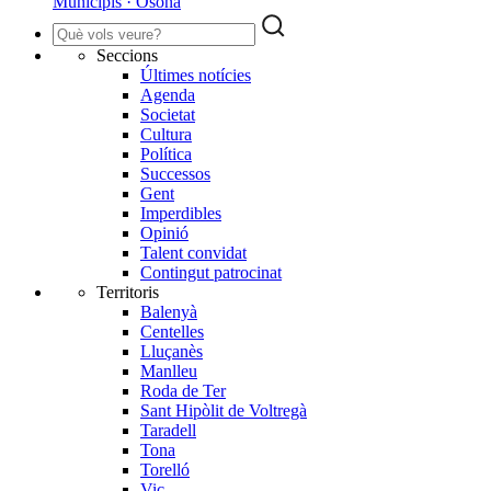
Municipis · Osona
Seccions
Últimes notícies
Agenda
Societat
Cultura
Política
Successos
Gent
Imperdibles
Opinió
Talent convidat
Contingut patrocinat
Territoris
Balenyà
Centelles
Lluçanès
Manlleu
Roda de Ter
Sant Hipòlit de Voltregà
Taradell
Tona
Torelló
Vic