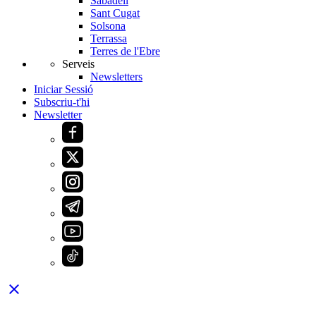
Sabadell
Sant Cugat
Solsona
Terrassa
Terres de l'Ebre
Serveis
Newsletters
Iniciar Sessió
Subscriu-t'hi
Newsletter
close