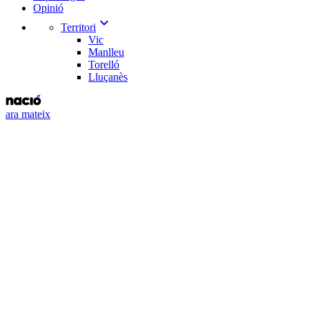
Opinió
expand_more
Territori
Vic
Manlleu
Torelló
Lluçanès
ara mateix