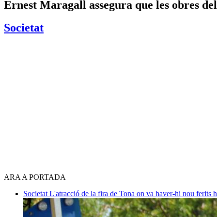
Ernest Maragall assegura que les obres del
Societat
ARA A PORTADA
Societat
L'atracció de la fira de Tona on va haver-hi nou ferits 