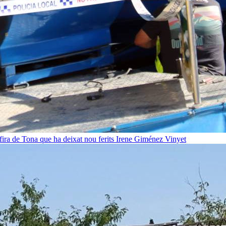
fira de Tona que ha deixat nou ferits
Irene Giménez Vinyet