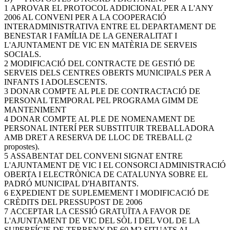
1 APROVAR EL PROTOCOL ADDICIONAL PER A L'ANY
2006 AL CONVENI PER A LA COOPERACIÓ
INTERADMINISTRATIVA ENTRE EL DEPARTAMENT DE
BENESTAR I FAMÍLIA DE LA GENERALITAT I
L'AJUNTAMENT DE VIC EN MATÈRIA DE SERVEIS
SOCIALS.
2 MODIFICACIÓ DEL CONTRACTE DE GESTIÓ DE
SERVEIS DELS CENTRES OBERTS MUNICIPALS PER A
INFANTS I ADOLESCENTS.
3 DONAR COMPTE AL PLE DE CONTRACTACIÓ DE
PERSONAL TEMPORAL PEL PROGRAMA GIMM DE
MANTENIMENT
4 DONAR COMPTE AL PLE DE NOMENAMENT DE
PERSONAL INTERÍ PER SUBSTITUIR TREBALLADORA
AMB DRET A RESERVA DE LLOC DE TREBALL (2
propostes).
5 ASSABENTAT DEL CONVENI SIGNAT ENTRE
L'AJUNTAMENT DE VIC I EL CONSORCI ADMINISTRACIÓ
OBERTA I ELECTRÒNICA DE CATALUNYA SOBRE EL
PADRÓ MUNICIPAL D'HABITANTS.
6 EXPEDIENT DE SUPLEMEMENT I MODIFICACIÓ DE
CRÈDITS DEL PRESSUPOST DE 2006
7 ACCEPTAR LA CESSIÓ GRATUÏTA A FAVOR DE
L'AJUNTAMENT DE VIC DEL SÒL I DEL VOL DE LA
SUPERFÍCIE DE TERRENY DE 69 M2 SITUATS AL