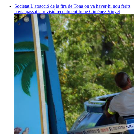
Societat
L'atracció de la fira de Tona on va haver-hi nou ferits
havia passat la revisió recentment
Irene Giménez Vinyet