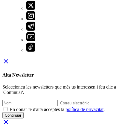
close
Alta Newsletter
Seleccioneu les newsletters que més us interessen i feu clic a
'Continuar'.
En donar-te d'alta acceptes la
política de privacitat
.
Continuar
close