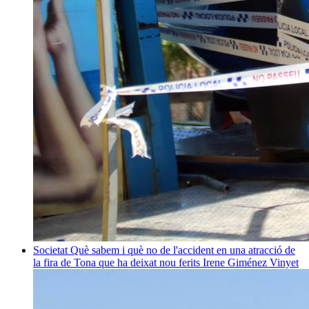
Societat
Què sabem i què no de l'accident en una atracció de
la fira de Tona que ha deixat nou ferits
Irene Giménez Vinyet