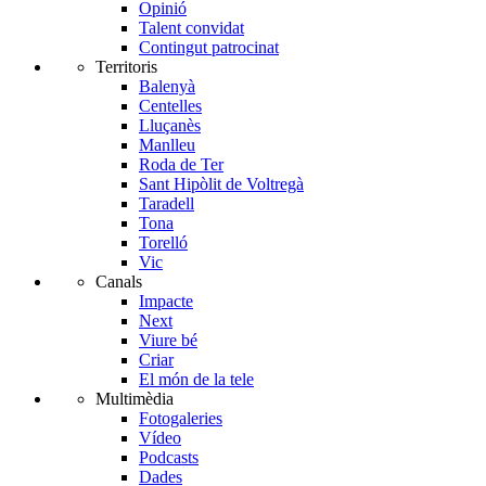
Opinió
Talent convidat
Contingut patrocinat
Territoris
Balenyà
Centelles
Lluçanès
Manlleu
Roda de Ter
Sant Hipòlit de Voltregà
Taradell
Tona
Torelló
Vic
Canals
Impacte
Next
Viure bé
Criar
El món de la tele
Multimèdia
Fotogaleries
Vídeo
Podcasts
Dades