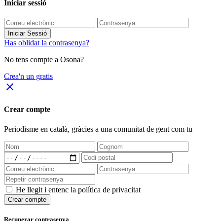
Iniciar sessió
Iniciar Sessió
Has oblidat la contrasenya?
No tens compte a Osona?
Crea'n un gratis
close
Crear compte
Periodisme
en català
, gràcies a una comunitat de gent com tu
He llegit i entenc la política de privacitat
Crear compte
Recuperar contrasenya