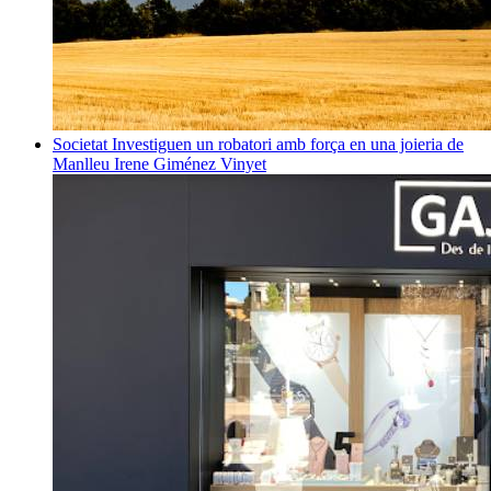
Societat
Investiguen un robatori amb força en una joieria de
Manlleu
Irene Giménez Vinyet