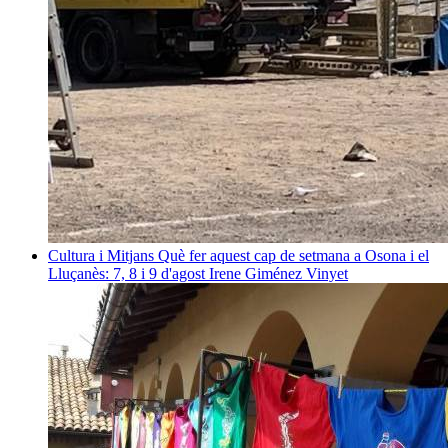
Cultura i Mitjans
Què fer aquest cap de setmana a Osona i el
Lluçanès: 7, 8 i 9 d'agost
Irene Giménez Vinyet