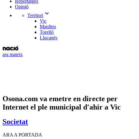
Reportatges
Opinió
expand_more
Territori
Vic
Manlleu
Torelló
Lluçanès
ara mateix
Osona.com va emetre en directe per
Internet el ple municipal d'ahir a Vic
Societat
ARA A PORTADA