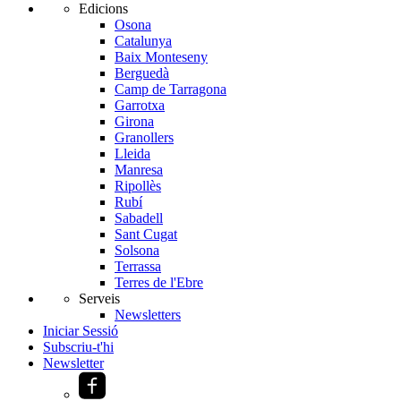
Edicions
Osona
Catalunya
Baix Monteseny
Berguedà
Camp de Tarragona
Garrotxa
Girona
Granollers
Lleida
Manresa
Ripollès
Rubí
Sabadell
Sant Cugat
Solsona
Terrassa
Terres de l'Ebre
Serveis
Newsletters
Iniciar Sessió
Subscriu-t'hi
Newsletter