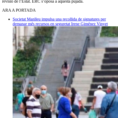
revisió de l’Estat. ERC s’oposa a aquesta pujada.
ARA A PORTADA
Societat
Manlleu impulsa una recollida de signatures per
demanar més recursos en seguretat
Irene Giménez Vinyet