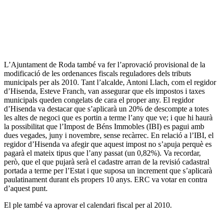
L’Ajuntament de Roda també va fer l’aprovació provisional de la
modificació de les ordenances fiscals reguladores dels tributs
municipals per als 2010. Tant l’alcalde, Antoni Llach, com el regidor
d’Hisenda, Esteve Franch, van assegurar que els impostos i taxes
municipals queden congelats de cara el proper any. El regidor
d’Hisenda va destacar que s’aplicarà un 20% de descompte a totes
les altes de negoci que es portin a terme l’any que ve; i que hi haurà
la possibilitat que l’Impost de Béns Immobles (IBI) es pagui amb
dues vegades, juny i novembre, sense recàrrec. En relació a l’IBI, el
regidor d’Hisenda va afegir que aquest impost no s’apuja perquè es
pagarà el mateix tipus que l’any passat (un 0,82%). Va recordar,
però, que el que pujarà serà el cadastre arran de la revisió cadastral
portada a terme per l’Estat i que suposa un increment que s’aplicarà
paulatinament durant els propers 10 anys. ERC va votar en contra
d’aquest punt.
El ple també va aprovar el calendari fiscal per al 2010.