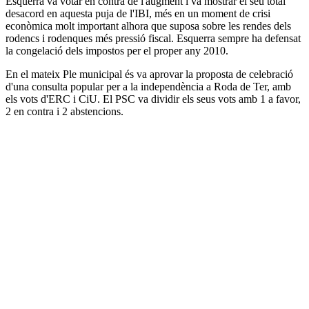
Esquerra va votar en contra de l'augment i va mostrar el seu total
desacord en aquesta puja de l'IBI, més en un moment de crisi
econòmica molt important alhora que suposa sobre les rendes dels
rodencs i rodenques més pressió fiscal. Esquerra sempre ha defensat
la congelació dels impostos per el proper any 2010.
En el mateix Ple municipal és va aprovar la proposta de celebració
d'una consulta popular per a la independència a Roda de Ter, amb
els vots d'ERC i CiU. El PSC va dividir els seus vots amb 1 a favor,
2 en contra i 2 abstencions.