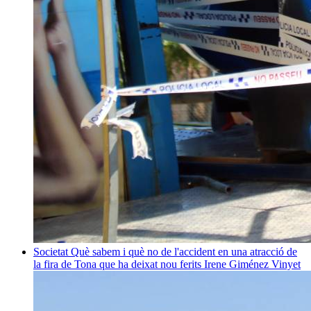
Societat
Què sabem i què no de l'accident en una atracció de
la fira de Tona que ha deixat nou ferits
Irene Giménez Vinyet