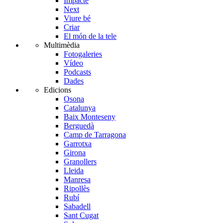
Impacte
Next
Viure bé
Criar
El món de la tele
Multimèdia
Fotogaleries
Vídeo
Podcasts
Dades
Edicions
Osona
Catalunya
Baix Monteseny
Berguedà
Camp de Tarragona
Garrotxa
Girona
Granollers
Lleida
Manresa
Ripollès
Rubí
Sabadell
Sant Cugat