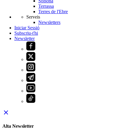
Solsona
Terrassa
Terres de l'Ebre
Serveis
Newsletters
Iniciar Sessió
Subscriu-t'hi
Newsletter
close
Alta Newsletter