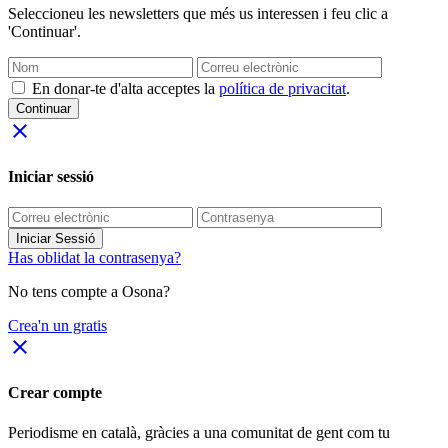
Seleccioneu les newsletters que més us interessen i feu clic a
'Continuar'.
En donar-te d'alta acceptes la
política de privacitat
.
Continuar
close
Iniciar sessió
Iniciar Sessió
Has oblidat la contrasenya?
No tens compte a Osona?
Crea'n un gratis
close
Crear compte
Periodisme
en català
, gràcies a una comunitat de gent com tu