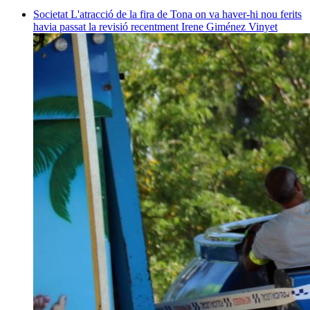
Societat
L'atracció de la fira de Tona on va haver-hi nou ferits
havia passat la revisió recentment
Irene Giménez Vinyet