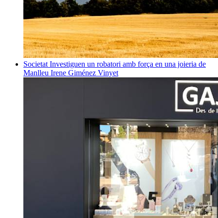
Societat
Investiguen un robatori amb força en una joieria de
Manlleu
Irene Giménez Vinyet