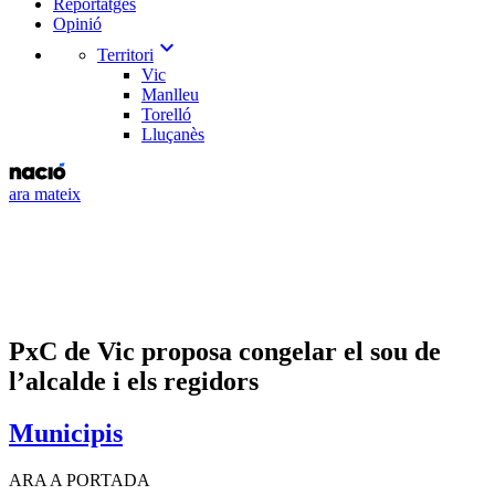
Reportatges
Opinió
expand_more
Territori
Vic
Manlleu
Torelló
Lluçanès
ara mateix
PxC de Vic proposa congelar el sou de
l’alcalde i els regidors
Municipis
ARA A PORTADA