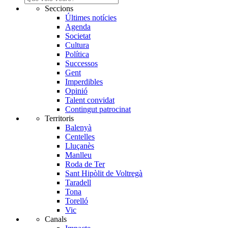
Seccions
Últimes notícies
Agenda
Societat
Cultura
Política
Successos
Gent
Imperdibles
Opinió
Talent convidat
Contingut patrocinat
Territoris
Balenyà
Centelles
Lluçanès
Manlleu
Roda de Ter
Sant Hipòlit de Voltregà
Taradell
Tona
Torelló
Vic
Canals