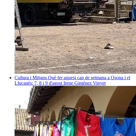
Cultura i Mitjans
Què fer aquest cap de setmana a Osona i el
Lluçanès: 7, 8 i 9 d'agost
Irene Giménez Vinyet