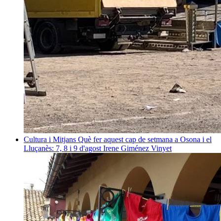
Cultura i Mitjans
Què fer aquest cap de setmana a Osona i el
Lluçanès: 7, 8 i 9 d'agost
Irene Giménez Vinyet