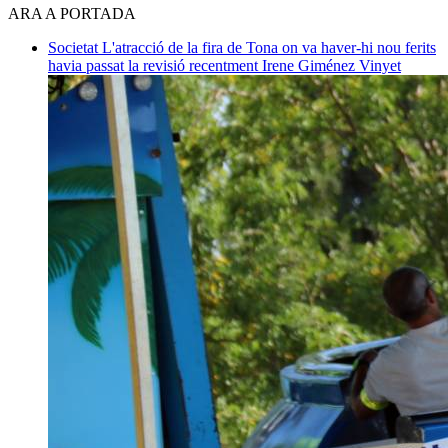
ARA A PORTADA
Societat
L'atracció de la fira de Tona on va haver-hi nou ferits
havia passat la revisió recentment
Irene Giménez Vinyet