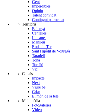
Gent
Imperdibles
Opinió
Talent convidat
Contingut patrocinat
Territoris
Balenyà
Centelles
Lluçanès
Manlleu
Roda de Ter
Sant Hipòlit de Voltregà
Taradell
Tona
Torelló
Vic
Canals
Impacte
Next
Viure bé
Criar
El món de la tele
Multimèdia
Fotogaleries
Vídeo