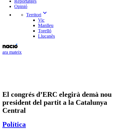
Reportatges
Opinió
expand_more
Territori
Vic
Manlleu
Torelló
Lluçanès
ara mateix
El congrés d’ERC elegirà demà nou
president del partit a la Catalunya
Central
Política