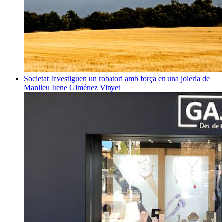
Societat
Investiguen un robatori amb força en una joieria de
Manlleu
Irene Giménez Vinyet