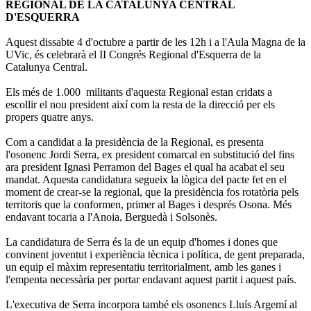
REGIONAL DE LA CATALUNYA CENTRAL
D'ESQUERRA
Aquest dissabte 4 d'octubre a partir de les 12h i a l'Aula Magna de la
UVic, és celebrarà el II Congrés Regional d'Esquerra de la
Catalunya Central.
Els més de 1.000 militants d'aquesta Regional estan cridats a
escollir el nou president així com la resta de la direcció per els
propers quatre anys.
Com a candidat a la presidència de la Regional, es presenta
l'osonenc Jordi Serra, ex president comarcal en substitució del fins
ara president Ignasi Perramon del Bages el qual ha acabat el seu
mandat. Aquesta candidatura segueix la lògica del pacte fet en el
moment de crear-se la regional, que la presidència fos rotatòria pels
territoris que la conformen, primer al Bages i després Osona. Més
endavant tocaria a l'Anoia, Berguedà i Solsonès.
La candidatura de Serra és la de un equip d'homes i dones que
convinent joventut i experiència tècnica i política, de gent preparada,
un equip el màxim representatiu territorialment, amb les ganes i
l'empenta necessària per portar endavant aquest partit i aquest país.
L'executiva de Serra incorpora també els osonencs Lluís Argemí al