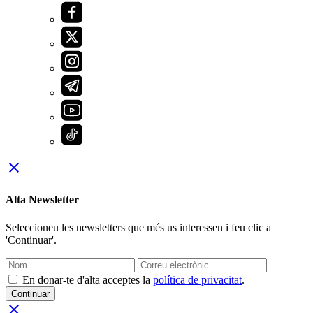
close
Alta Newsletter
Seleccioneu les newsletters que més us interessen i feu clic a
'Continuar'.
En donar-te d'alta acceptes la
política de privacitat
.
Continuar
close