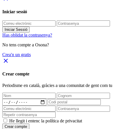
Iniciar sessió
Iniciar Sessió
Has oblidat la contrasenya?
No tens compte a Osona?
Crea'n un gratis
close
Crear compte
Periodisme
en català
, gràcies a una comunitat de gent com tu
He llegit i entenc la política de privacitat
Crear compte