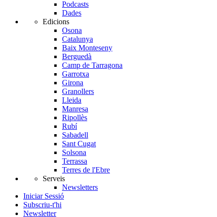
Podcasts
Dades
Edicions
Osona
Catalunya
Baix Monteseny
Berguedà
Camp de Tarragona
Garrotxa
Girona
Granollers
Lleida
Manresa
Ripollès
Rubí
Sabadell
Sant Cugat
Solsona
Terrassa
Terres de l'Ebre
Serveis
Newsletters
Iniciar Sessió
Subscriu-t'hi
Newsletter