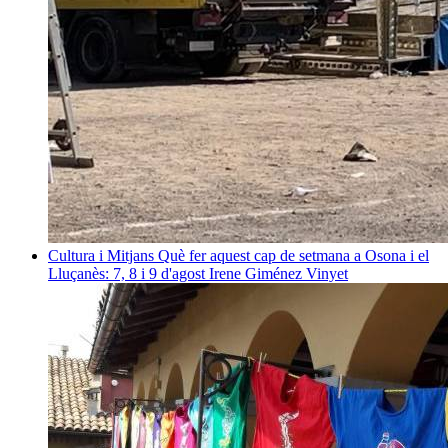
Cultura i Mitjans
Què fer aquest cap de setmana a Osona i el
Lluçanès: 7, 8 i 9 d'agost
Irene Giménez Vinyet