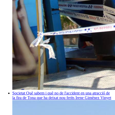
Societat
Què sabem i què no de l'accident en una atracció de
la fira de Tona que ha deixat nou ferits
Irene Giménez Vinyet