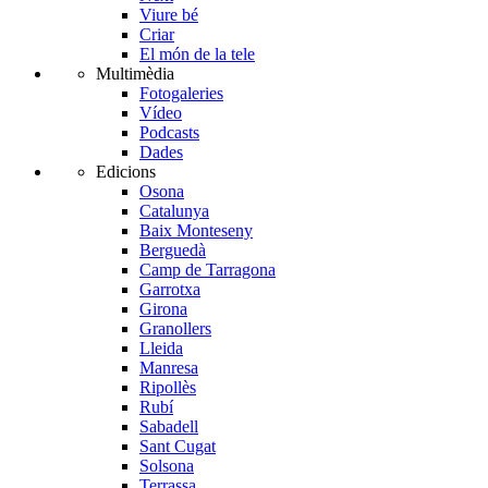
Viure bé
Criar
El món de la tele
Multimèdia
Fotogaleries
Vídeo
Podcasts
Dades
Edicions
Osona
Catalunya
Baix Monteseny
Berguedà
Camp de Tarragona
Garrotxa
Girona
Granollers
Lleida
Manresa
Ripollès
Rubí
Sabadell
Sant Cugat
Solsona
Terrassa