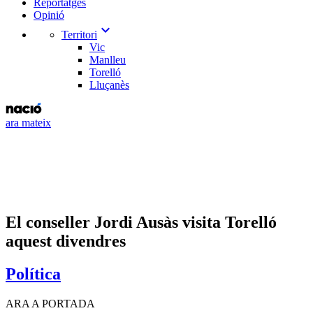
Reportatges
Opinió
expand_more
Territori
Vic
Manlleu
Torelló
Lluçanès
ara mateix
El conseller Jordi Ausàs visita Torelló
aquest divendres
Política
ARA A PORTADA