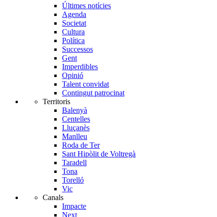
Últimes notícies
Agenda
Societat
Cultura
Política
Successos
Gent
Imperdibles
Opinió
Talent convidat
Contingut patrocinat
Territoris
Balenyà
Centelles
Lluçanès
Manlleu
Roda de Ter
Sant Hipòlit de Voltregà
Taradell
Tona
Torelló
Vic
Canals
Impacte
Next