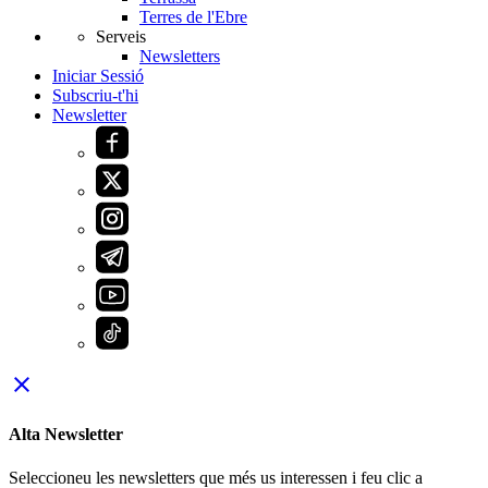
Terres de l'Ebre
Serveis
Newsletters
Iniciar Sessió
Subscriu-t'hi
Newsletter
close
Alta Newsletter
Seleccioneu les newsletters que més us interessen i feu clic a