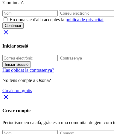
'Continuar'.
En donar-te d'alta acceptes la
política de privacitat
.
Continuar
close
Iniciar sessió
Iniciar Sessió
Has oblidat la contrasenya?
No tens compte a Osona?
Crea'n un gratis
close
Crear compte
Periodisme
en català
, gràcies a una comunitat de gent com tu