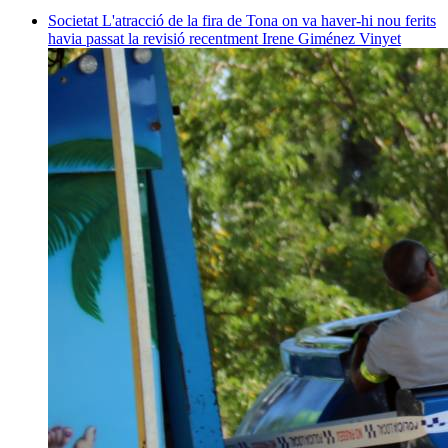
Societat
L'atracció de la fira de Tona on va haver-hi nou ferits
havia passat la revisió recentment
Irene Giménez Vinyet