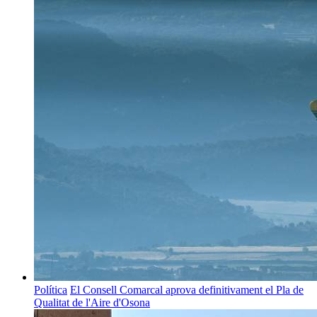
Política
El Consell Comarcal aprova definitivament el Pla de
Qualitat de l'Aire d'Osona