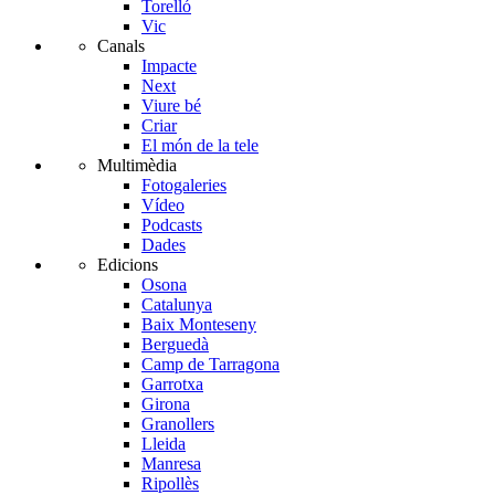
Torelló
Vic
Canals
Impacte
Next
Viure bé
Criar
El món de la tele
Multimèdia
Fotogaleries
Vídeo
Podcasts
Dades
Edicions
Osona
Catalunya
Baix Monteseny
Berguedà
Camp de Tarragona
Garrotxa
Girona
Granollers
Lleida
Manresa
Ripollès