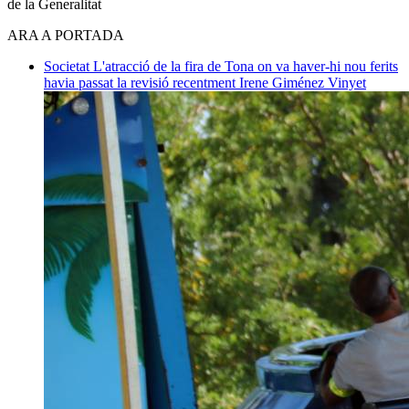
de la Generalitat
ARA A PORTADA
Societat
L'atracció de la fira de Tona on va haver-hi nou ferits
havia passat la revisió recentment
Irene Giménez Vinyet