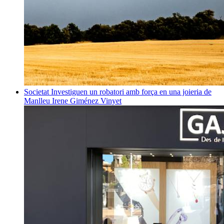
Societat
Investiguen un robatori amb força en una joieria de
Manlleu
Irene Giménez Vinyet