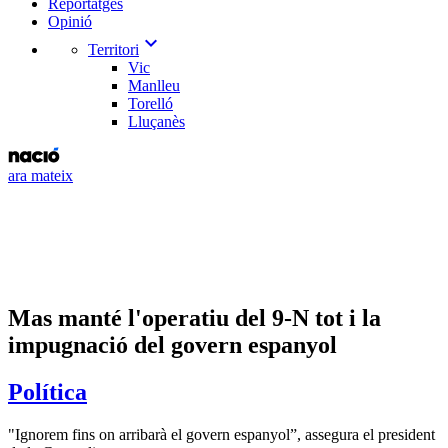
Reportatges
Opinió
expand_more
Territori
Vic
Manlleu
Torelló
Lluçanès
ara mateix
Mas manté l'operatiu del 9-N tot i la
impugnació del govern espanyol
Política
"Ignorem fins on arribarà el govern espanyol”, assegura el president