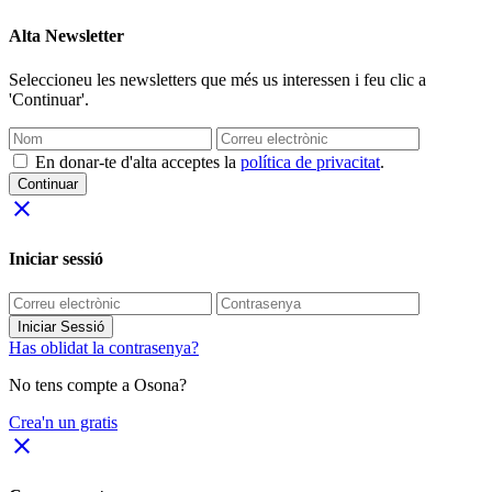
Alta Newsletter
Seleccioneu les newsletters que més us interessen i feu clic a
'Continuar'.
En donar-te d'alta acceptes la
política de privacitat
.
Continuar
close
Iniciar sessió
Iniciar Sessió
Has oblidat la contrasenya?
No tens compte a Osona?
Crea'n un gratis
close