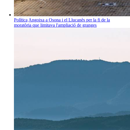
Política
Angoixa a Osona i el Lluçanès per la fi de la
moratòria que limitava l'ampliació de granges