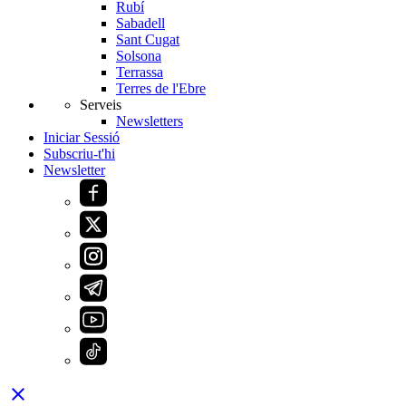
Rubí
Sabadell
Sant Cugat
Solsona
Terrassa
Terres de l'Ebre
Serveis
Newsletters
Iniciar Sessió
Subscriu-t'hi
Newsletter
close