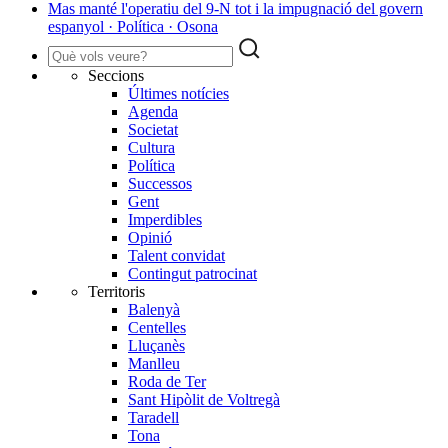
Mas manté l'operatiu del 9-N tot i la impugnació del govern
espanyol · Política · Osona
Seccions
Últimes notícies
Agenda
Societat
Cultura
Política
Successos
Gent
Imperdibles
Opinió
Talent convidat
Contingut patrocinat
Territoris
Balenyà
Centelles
Lluçanès
Manlleu
Roda de Ter
Sant Hipòlit de Voltregà
Taradell
Tona