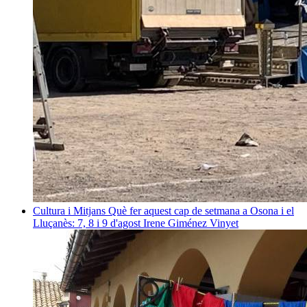
Cultura i Mitjans
Què fer aquest cap de setmana a Osona i el
Lluçanès: 7, 8 i 9 d'agost
Irene Giménez Vinyet