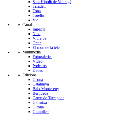
Sant Hipòlit de Voltregà
Taradell
Tona
Torelló
Vic
Canals
Impacte
Next
Viure bé
Criar
El món de la tele
Multimèdia
Fotogaleries
Vídeo
Podcasts
Dades
Edicions
Osona
Catalunya
Baix Monteseny
Berguedà
Camp de Tarragona
Garrotxa
Girona
Granollers