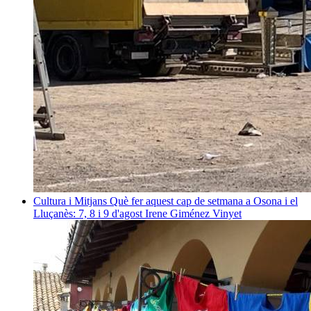
Cultura i Mitjans
Què fer aquest cap de setmana a Osona i el
Lluçanès: 7, 8 i 9 d'agost
Irene Giménez Vinyet