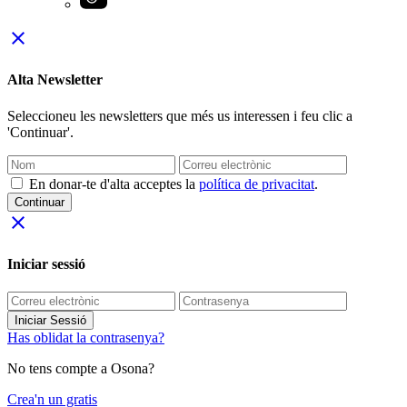
close
Alta Newsletter
Seleccioneu les newsletters que més us interessen i feu clic a
'Continuar'.
En donar-te d'alta acceptes la
política de privacitat
.
Continuar
close
Iniciar sessió
Iniciar Sessió
Has oblidat la contrasenya?
No tens compte a Osona?
Crea'n un gratis