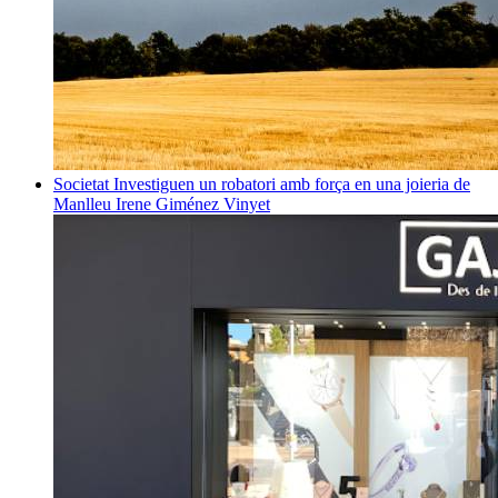
Societat
Investiguen un robatori amb força en una joieria de
Manlleu
Irene Giménez Vinyet