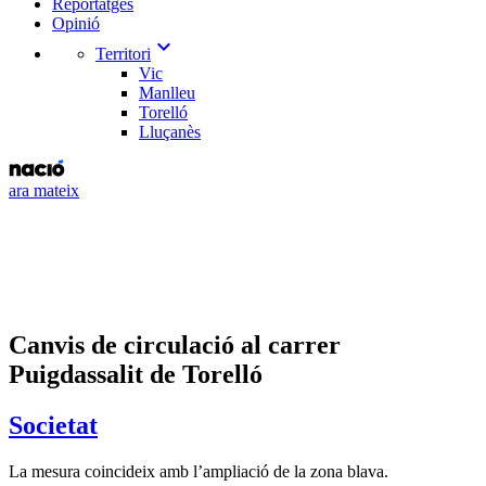
Reportatges
Opinió
expand_more
Territori
Vic
Manlleu
Torelló
Lluçanès
ara mateix
Canvis de circulació al carrer
Puigdassalit de Torelló
Societat
La mesura coincideix amb l’ampliació de la zona blava.