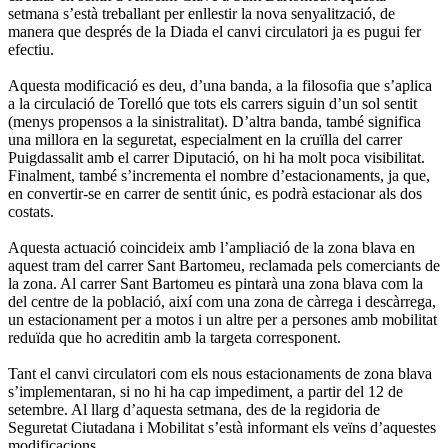
setmana s’està treballant per enllestir la nova senyalització, de
manera que després de la Diada el canvi circulatori ja es pugui fer
efectiu.
Aquesta modificació es deu, d’una banda, a la filosofia que s’aplica
a la circulació de Torelló que tots els carrers siguin d’un sol sentit
(menys propensos a la sinistralitat). D’altra banda, també significa
una millora en la seguretat, especialment en la cruïlla del carrer
Puigdassalit amb el carrer Diputació, on hi ha molt poca visibilitat.
Finalment, també s’incrementa el nombre d’estacionaments, ja que,
en convertir-se en carrer de sentit únic, es podrà estacionar als dos
costats.
Aquesta actuació coincideix amb l’ampliació de la zona blava en
aquest tram del carrer Sant Bartomeu, reclamada pels comerciants de
la zona. Al carrer Sant Bartomeu es pintarà una zona blava com la
del centre de la població, així com una zona de càrrega i descàrrega,
un estacionament per a motos i un altre per a persones amb mobilitat
reduïda que ho acreditin amb la targeta corresponent.
Tant el canvi circulatori com els nous estacionaments de zona blava
s’implementaran, si no hi ha cap impediment, a partir del 12 de
setembre. Al llarg d’aquesta setmana, des de la regidoria de
Seguretat Ciutadana i Mobilitat s’està informant els veïns d’aquestes
modificacions.