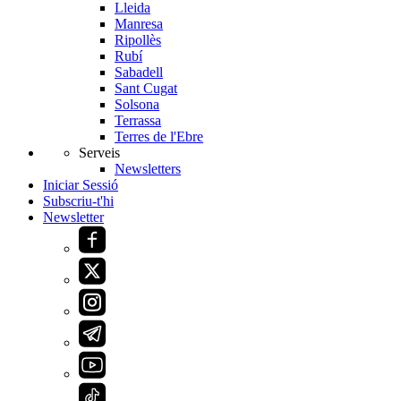
Lleida
Manresa
Ripollès
Rubí
Sabadell
Sant Cugat
Solsona
Terrassa
Terres de l'Ebre
Serveis
Newsletters
Iniciar Sessió
Subscriu-t'hi
Newsletter