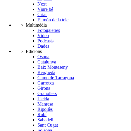
Next
Viure bé
Criar
El món de la tele
Multimèdia
Fotogaleries
Vídeo
Podcasts
Dades
Edicions
Osona
Catalunya
Baix Monteseny
Berguedà
Camp de Tarragona
Garrotxa
Girona
Granollers
Lleida
Manresa
Ripollès
Rubí
Sabadell
Sant Cugat
Solsona