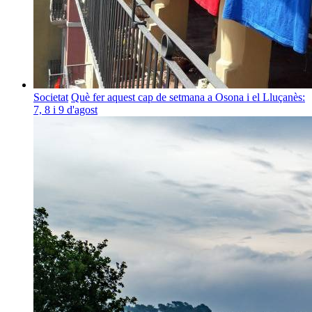
Societat
Què fer aquest cap de setmana a Osona i el Lluçanès:
7, 8 i 9 d'agost