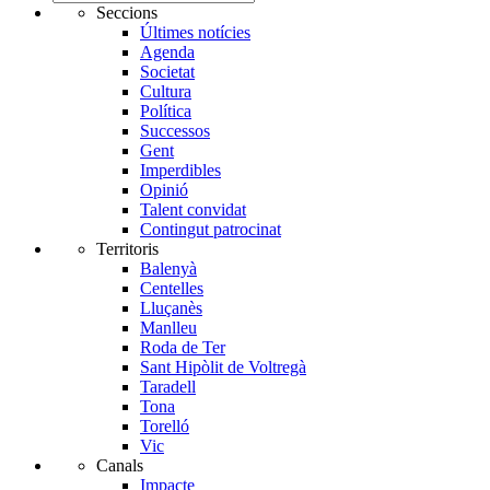
Seccions
Últimes notícies
Agenda
Societat
Cultura
Política
Successos
Gent
Imperdibles
Opinió
Talent convidat
Contingut patrocinat
Territoris
Balenyà
Centelles
Lluçanès
Manlleu
Roda de Ter
Sant Hipòlit de Voltregà
Taradell
Tona
Torelló
Vic
Canals
Impacte