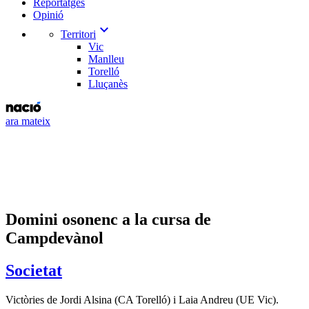
Reportatges
Opinió
expand_more
Territori
Vic
Manlleu
Torelló
Lluçanès
ara mateix
Domini osonenc a la cursa de
Campdevànol
Societat
Victòries de Jordi Alsina (CA Torelló) i Laia Andreu (UE Vic).