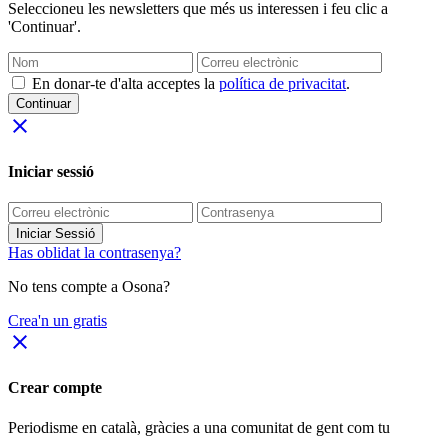
Seleccioneu les newsletters que més us interessen i feu clic a
'Continuar'.
En donar-te d'alta acceptes la
política de privacitat
.
Continuar
close
Iniciar sessió
Iniciar Sessió
Has oblidat la contrasenya?
No tens compte a Osona?
Crea'n un gratis
close
Crear compte
Periodisme
en català
, gràcies a una comunitat de gent com tu