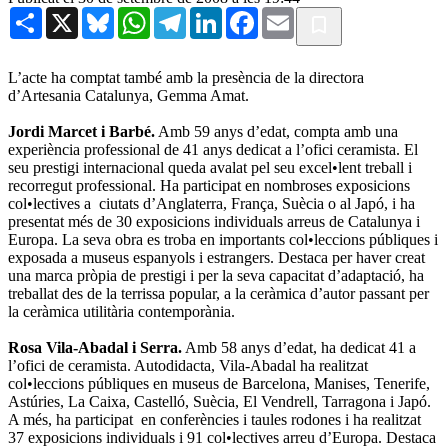
Share
X
Bluesky
WhatsApp
Telegram
LinkedIn
Facebook
Email
L’acte ha comptat també amb la presència de la directora
d’Artesania Catalunya, Gemma Amat.
Jordi Marcet i Barbé.
Amb 59 anys d’edat, compta amb una
experiència professional de 41 anys dedicat a l’ofici ceramista. El
seu prestigi internacional queda avalat pel seu excel•lent treball i
recorregut professional. Ha participat en nombroses exposicions
col•lectives a ciutats d’Anglaterra, França, Suècia o al Japó, i ha
presentat més de 30 exposicions individuals arreus de Catalunya i
Europa. La seva obra es troba en importants col•leccions públiques i
exposada a museus espanyols i estrangers. Destaca per haver creat
una marca pròpia de prestigi i per la seva capacitat d’adaptació, ha
treballat des de la terrissa popular, a la ceràmica d’autor passant per
la ceràmica utilitària contemporània.
Rosa Vila-Abadal i Serra.
Amb 58 anys d’edat, ha dedicat 41 a
l’ofici de ceramista. Autodidacta, Vila-Abadal ha realitzat
col•leccions públiques en museus de Barcelona, Manises, Tenerife,
Astúries, La Caixa, Castelló, Suècia, El Vendrell, Tarragona i Japó.
A més, ha participat en conferències i taules rodones i ha realitzat
37 exposicions individuals i 91 col•lectives arreu d’Europa. Destaca