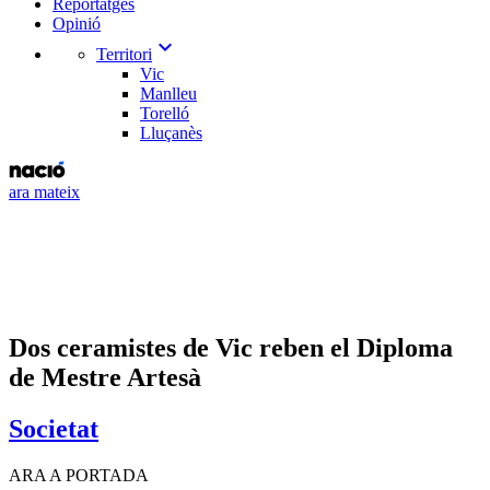
Reportatges
Opinió
expand_more
Territori
Vic
Manlleu
Torelló
Lluçanès
ara mateix
Dos ceramistes de Vic reben el Diploma
de Mestre Artesà
Societat
ARA A PORTADA