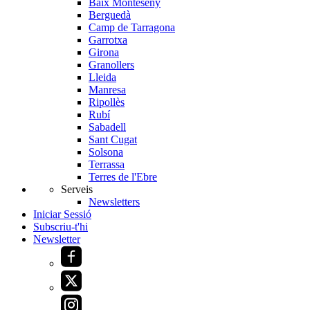
Baix Monteseny
Berguedà
Camp de Tarragona
Garrotxa
Girona
Granollers
Lleida
Manresa
Ripollès
Rubí
Sabadell
Sant Cugat
Solsona
Terrassa
Terres de l'Ebre
Serveis
Newsletters
Iniciar Sessió
Subscriu-t'hi
Newsletter