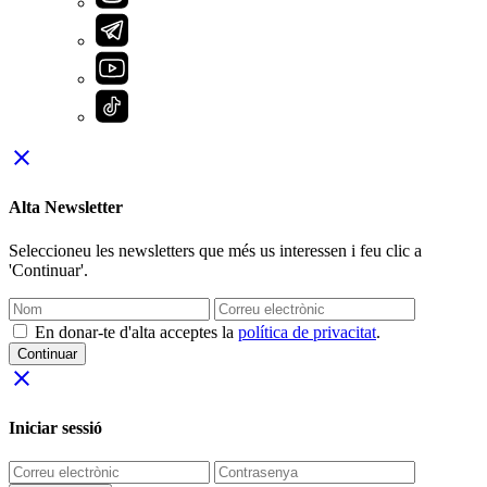
close
Alta Newsletter
Seleccioneu les newsletters que més us interessen i feu clic a
'Continuar'.
En donar-te d'alta acceptes la
política de privacitat
.
Continuar
close
Iniciar sessió