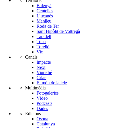
Territoris
Balenyà
Centelles
Lluçanès
Manlleu
Roda de Ter
Sant Hipòlit de Voltregà
Taradell
Tona
Torelló
Vic
Canals
Impacte
Next
Viure bé
Criar
El món de la tele
Multimèdia
Fotogaleries
Vídeo
Podcasts
Dades
Edicions
Osona
Catalunya