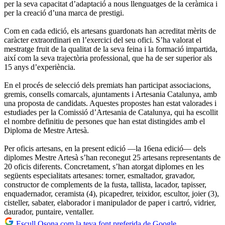
per la seva capacitat d’adaptació a nous llenguatges de la ceràmica i
per la creació d’una marca de prestigi.
Com en cada edició, els artesans guardonats han acreditat mèrits de
caràcter extraordinari en l’exercici del seu ofici. S’ha valorat el
mestratge fruit de la qualitat de la seva feina i la formació impartida,
així com la seva trajectòria professional, que ha de ser superior als
15 anys d’experiència.
En el procés de selecció dels premiats han participat associacions,
gremis, consells comarcals, ajuntaments i Artesania Catalunya, amb
una proposta de candidats. Aquestes propostes han estat valorades i
estudiades per la Comissió d’Artesania de Catalunya, qui ha escollit
el nombre definitiu de persones que han estat distingides amb el
Diploma de Mestre Artesà.
Per oficis artesans, en la present edició —la 16ena edició— dels
diplomes Mestre Artesà s’han reconegut 25 artesans representants de
20 oficis diferents. Concretament, s’han atorgat diplomes en les
següents especialitats artesanes: torner, esmaltador, gravador,
constructor de complements de la fusta, tallista, lacador, tapisser,
enquadernador, ceramista (4), picapedrer, teixidor, escultor, joier (3),
cisteller, sabater, elaborador i manipulador de paper i cartró, vidrier,
daurador, puntaire, ventaller.
Escull Osona com la teva font preferida de Google