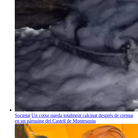
Societat
Un cotxe queda totalment calcinat després de cremar
en un pàrquing del Castell de Montesquiu