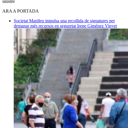
sinistre
ARA A PORTADA
Societat
Manlleu impulsa una recollida de signatures per
demanar més recursos en seguretat
Irene Giménez Vinyet