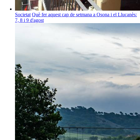
Societat
Què fer aquest cap de setmana a Osona i el Lluçanès:
7, 8 i 9 d'agost