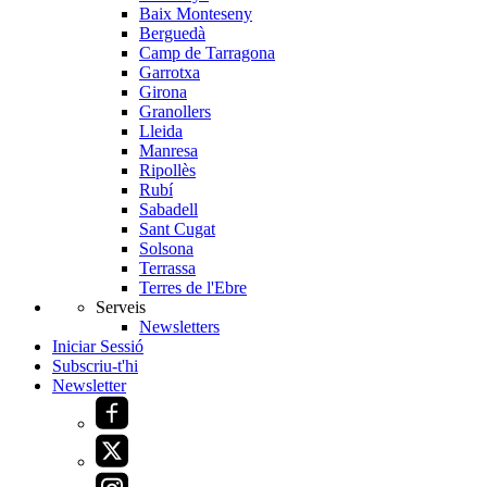
Baix Monteseny
Berguedà
Camp de Tarragona
Garrotxa
Girona
Granollers
Lleida
Manresa
Ripollès
Rubí
Sabadell
Sant Cugat
Solsona
Terrassa
Terres de l'Ebre
Serveis
Newsletters
Iniciar Sessió
Subscriu-t'hi
Newsletter