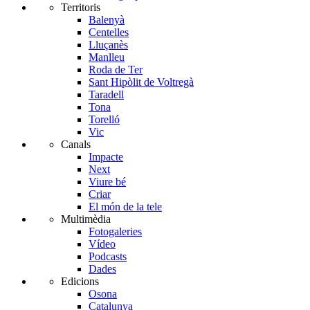
Territoris
Balenyà
Centelles
Lluçanès
Manlleu
Roda de Ter
Sant Hipòlit de Voltregà
Taradell
Tona
Torelló
Vic
Canals
Impacte
Next
Viure bé
Criar
El món de la tele
Multimèdia
Fotogaleries
Vídeo
Podcasts
Dades
Edicions
Osona
Catalunya