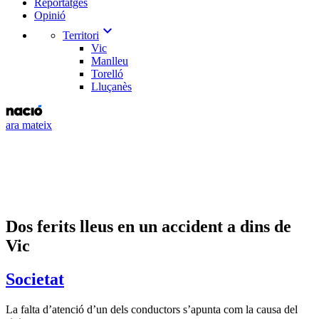
Reportatges
Opinió
expand_more
Territori
Vic
Manlleu
Torelló
Lluçanès
ara mateix
Dos ferits lleus en un accident a dins de
Vic
Societat
La falta d’atenció d’un dels conductors s’apunta com la causa del