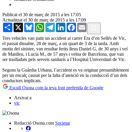
Publicat el 30 de març de 2015 a les 17:05
Actualitzat el 30 de març de 2015 a les 17:09
Share
X
Bluesky
WhatsApp
Telegram
LinkedIn
Facebook
Email
Tres vehicles van patir un accident al carrer Era d’en Sellés de Vic,
el passat dissabte, 28 de març, a un quart de 3 de la tarda. Amb
motiu del sinistre, van resultar ferits lleus Daniel G, de 30 anys i veí
de Manlleu, i Lucia M., de 57 anys i veïna de Barcelona, que van
ser traslladats pels serveis sanitaris a l’Hospital Universitari de Vic.
Segons la Guàrdia Urbana, l’accident es va originar presumiblement
per un encalç causat per la falta d’atenció en la conducció d’un dels
conductors implicats.
Escull Osona com la teva font preferida de Google
Arxivat a
vic
Redacció Osona.com
Societat