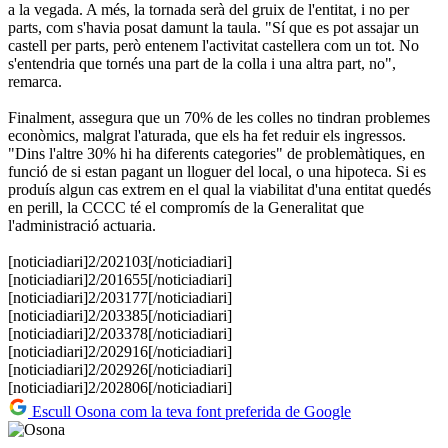
a la vegada. A més, la tornada serà del gruix de l'entitat, i no per
parts, com s'havia posat damunt la taula. "Sí que es pot assajar un
castell per parts, però entenem l'activitat castellera com un tot. No
s'entendria que tornés una part de la colla i una altra part, no",
remarca.
Finalment, assegura que un 70% de les colles no tindran problemes
econòmics, malgrat l'aturada, que els ha fet reduir els ingressos.
"Dins l'altre 30% hi ha diferents categories" de problemàtiques, en
funció de si estan pagant un lloguer del local, o una hipoteca. Si es
produís algun cas extrem en el qual la viabilitat d'una entitat quedés
en perill, la CCCC té el compromís de la Generalitat que
l'administració actuaria.
[noticiadiari]2/202103[/noticiadiari]
[noticiadiari]2/201655[/noticiadiari]
[noticiadiari]2/203177[/noticiadiari]
​[noticiadiari]2/203385[/noticiadiari]
​​[noticiadiari]2/203378[/noticiadiari]
​​​[noticiadiari]2/202916[/noticiadiari]
​​​​[noticiadiari]2/202926[/noticiadiari]
​​​​​[noticiadiari]2/202806[/noticiadiari]
Escull Osona com la teva font preferida de Google