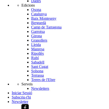
Dades
Edicions
Osona
Catalunya
Baix Monteseny
Berguedà
Camp de Tarragona
Garrotxa
Girona
Granollers
Lleida
Manresa
Ripollès
Rubí
Sabadell
Sant Cugat
Solsona
Terrassa
Terres de l'Ebre
Serveis
Newsletters
Iniciar Sessió
Subscriu-t'hi
Newsletter