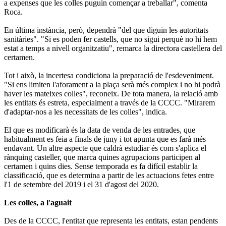
a expenses que les colles puguin començar a treballar", comenta
Roca.
En última instància, però, dependrà "del que diguin les autoritats
sanitàries". "Si es poden fer castells, que no sigui perquè no hi hem
estat a temps a nivell organitzatiu", remarca la directora castellera del
certamen.
Tot i això, la incertesa condiciona la preparació de l'esdeveniment.
"Si ens limiten l'aforament a la plaça serà més complex i no hi podrà
haver les mateixes colles", reconeix. De tota manera, la relació amb
les entitats és estreta, especialment a través de la CCCC. "Mirarem
d'adaptar-nos a les necessitats de les colles", indica.
El que es modificarà és la data de venda de les entrades, que
habitualment es feia a finals de juny i tot apunta que es farà més
endavant. Un altre aspecte que caldrà estudiar és com s'aplica el
rànquing casteller, que marca quines agrupacions participen al
certamen i quins dies. Sense temporada es fa difícil establir la
classificació, que es determina a partir de les actuacions fetes entre
l'1 de setembre del 2019 i el 31 d'agost del 2020.
Les colles, a l'aguait
Des de la CCCC, l'entitat que representa les entitats, estan pendents