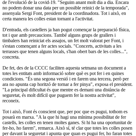
de l'evolució de la covid-19. "Seguim anant molt dia a dia. Encara
no podem donar una data per un possible reinici de la temporada",
assenyala Sergi Font, president de la coordinadora. Tot i això, en
certa manera les colles estan tornant a l'activitat.
D'entrada, els castellers ja han pogut començar la preparació física,
tot i que amb precaucions. També alguns grups de grallers i
timbalers han reiniciat els assajos, un fet molt valorat per Font, i
s'estan començant a fer actes socials. "Concerts, activitats a les
terrasses que tenen alguns locals, s'han obert bars de les colles...",
concreta.
De fet, des de la CCCC faciliten aquesta setmana un document a
totes les entitats amb informació sobre què es pot fer i en quines
condicions. "És una segona versió i en farem una tercera, però per
ara no apunta cap horitzó de tornar a fer pinya", exposa el president.
"La principal dificultat és que mentre es demani una distància de
seguretat, és molt difícil que puguem fer la nostra activitat",
reconeix.
Tot i això, Font és conscient que, per poc que es pugui, tothom es
posarà en marxa. "A la que hi hagi una mínima possibilitat de fer
castells, les colles en tenen moltes ganes. Si hi ha una oportunitat de
fer-ho, ho farem", remarca. Això sí, té clar que totes les colles posen
per davant la seguretat i apunta que quan es pugui fer, ho faran totes