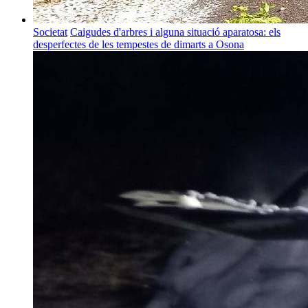
Societat
Caigudes d'arbres i alguna situació aparatosa: els
desperfectes de les tempestes de dimarts a Osona