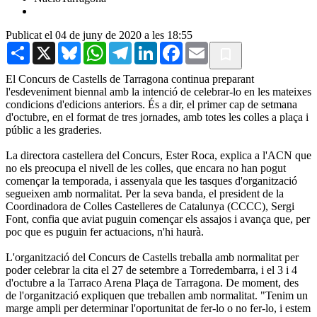
Publicat el 04 de juny de 2020 a les 18:55
Share
X
Bluesky
WhatsApp
Telegram
LinkedIn
Facebook
Email
El Concurs de Castells de Tarragona continua preparant
l'esdeveniment biennal amb la intenció de celebrar-lo en les mateixes
condicions d'edicions anteriors. És a dir, el primer cap de setmana
d'octubre, en el format de tres jornades, amb totes les colles a plaça i
públic a les graderies.
La directora castellera del Concurs, Ester Roca, explica a l'ACN que
no els preocupa el nivell de les colles, que encara no han pogut
començar la temporada, i assenyala que les tasques d'organització
segueixen amb normalitat. Per la seva banda, el president de la
Coordinadora de Colles Castelleres de Catalunya (CCCC), Sergi
Font, confia que aviat puguin començar els assajos i avança que, per
poc que es puguin fer actuacions, n'hi haurà.
L'organització del Concurs de Castells treballa amb normalitat per
poder celebrar la cita el 27 de setembre a Torredembarra, i el 3 i 4
d'octubre a la Tarraco Arena Plaça de Tarragona. De moment, des
de l'organització expliquen que treballen amb normalitat. "Tenim un
marge ampli per determinar l'oportunitat de fer-lo o no fer-lo, i estem