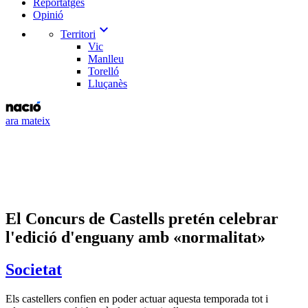
Reportatges
Opinió
expand_more
Territori
Vic
Manlleu
Torelló
Lluçanès
ara mateix
El Concurs de Castells pretén celebrar
l'edició d'enguany amb «normalitat»
Societat
Els castellers confien en poder actuar aquesta temporada tot i