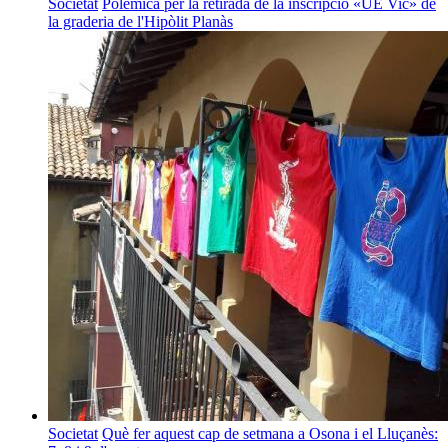
Societat
Polèmica per la retirada de la inscripció «UE Vic» de
la graderia de l'Hipòlit Planàs
Societat
Què fer aquest cap de setmana a Osona i el Lluçanès: