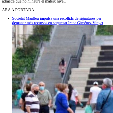
admetre que no hi haurà el mateix nivell
ARA A PORTADA
Societat
Manlleu impulsa una recollida de signatures per
demanar més recursos en seguretat
Irene Giménez Vinyet