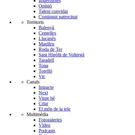
Imperdibles
Opinió
Talent convidat
Contingut patrocinat
Territoris
Balenyà
Centelles
Lluçanès
Manlleu
Roda de Ter
Sant Hipòlit de Voltregà
Taradell
Tona
Torelló
Vic
Canals
Impacte
Next
Viure bé
Criar
El món de la tele
Multimèdia
Fotogaleries
Vídeo
Podcasts