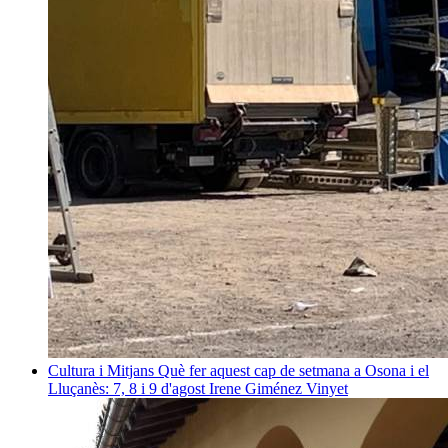
Cultura i Mitjans
Què fer aquest cap de setmana a Osona i el
Lluçanès: 7, 8 i 9 d'agost
Irene Giménez Vinyet