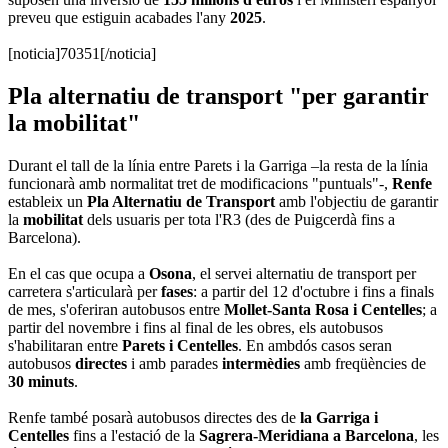
preveu que estiguin acabades l'any
2025
.
[noticia]70351[/noticia]
Pla alternatiu de transport "per garantir
la mobilitat"
Durant el tall de la línia entre Parets i la Garriga –la resta de la línia
funcionarà amb normalitat tret de modificacions "puntuals"-,
Renfe
estableix un
Pla Alternatiu de Transport
amb l'objectiu de garantir
la
mobilitat
dels usuaris per tota l'R3 (des de Puigcerdà fins a
Barcelona).
En el cas que ocupa a
Osona
, el servei alternatiu de transport per
carretera s'articularà per
fases
: a partir del 12 d'octubre i fins a finals
de mes, s'oferiran autobusos entre
Mollet-Santa Rosa i Centelles
; a
partir del novembre i fins al final de les obres, els autobusos
s'habilitaran entre
Parets i Centelles
. En ambdós casos seran
autobusos
directes
i amb parades
intermèdies
amb freqüències de
30 minuts
.
Renfe també posarà autobusos directes des de
la Garriga i
Centelles
fins a l'estació de la
Sagrera-Meridiana a Barcelona
, les