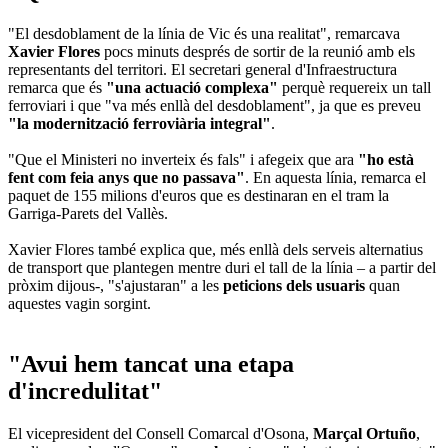
"El desdoblament de la línia de Vic és una realitat", remarcava
Xavier Flores
pocs minuts després de sortir de la reunió amb els
representants del territori. El secretari general d'Infraestructura
remarca que és
"una actuació complexa"
perquè requereix un tall
ferroviari i que "va més enllà del desdoblament", ja que es preveu
"la modernització ferroviària integral"
.
"Que el Ministeri no inverteix és fals" i afegeix que ara
"ho està
fent com feia anys que no passava"
. En aquesta línia, remarca el
paquet de 155 milions d'euros que es destinaran en el tram la
Garriga-Parets del Vallès.
Xavier Flores també explica que, més enllà dels serveis alternatius
de transport que plantegen mentre duri el tall de la línia – a partir del
pròxim dijous-, "s'ajustaran" a les
peticions dels usuaris
quan
aquestes vagin sorgint.
"Avui hem tancat una etapa
d'incredulitat"
El vicepresident del Consell Comarcal d'Osona,
Marçal Ortuño
,