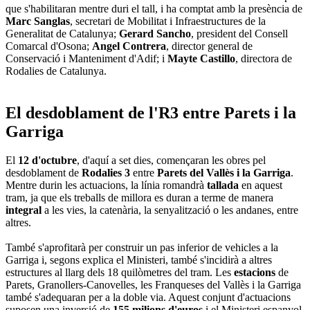
que s'habilitaran mentre duri el tall, i ha comptat amb la presència de
Marc Sanglas
, secretari de Mobilitat i Infraestructures de la
Generalitat de Catalunya;
Gerard Sancho
, president del Consell
Comarcal d'Osona;
Angel Contrera
, director general de
Conservació i Manteniment d'Adif; i
Mayte Castillo
, directora de
Rodalies de Catalunya.
El desdoblament de l'R3 entre Parets i la
Garriga
El
12 d'octubre
, d'aquí a set dies, començaran les obres pel
desdoblament de
Rodalies 3
entre
Parets del Vallès i la Garriga
.
Mentre durin les actuacions, la línia romandrà
tallada
en aquest
tram, ja que els treballs de millora es duran a terme de manera
integral
a les vies, la catenària, la senyalització o les andanes, entre
altres.
També s'aprofitarà per construir un pas inferior de vehicles a la
Garriga i, segons explica el Ministeri, també s'incidirà a altres
estructures al llarg dels 18 quilòmetres del tram. Les
estacions
de
Parets, Granollers-Canovelles, les Franqueses del Vallès i la Garriga
també s'adequaran per a la doble via. Aquest conjunt d'actuacions
suposen una inversió de
155 milions d'euros
i el Ministeri espanyol