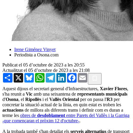
Irene Giménez Vinyet
Periodista a Osona.com
Publicat el 05 d’octubre de 2023 a les 20:55
Actualitzat el 05 d’octubre de 2023 a les 21:08
Share
X
Bluesky
WhatsApp
Telegram
LinkedIn
Facebook
Email
Aquest dijous el secretari general d'Infraestructures,
Xavier Flores
,
s'ha reunit a
Vic
amb una seixantena de
representants municipals
d'
Osona
, el
Ripollès
i el
Vallès Oriental
per on passa l'
R3
per
concretar la situació actual de la línia, en quin estat es troben les
actuacions
de millora als diferents trams i definir com es duran a
terme les
obres de
desdoblament
entre Parets del Vallès i la Garriga
-que començaran el pròxim 12 d'octubre-
.
A la trobada també s'han detallat els
serveis alternatius
de transport