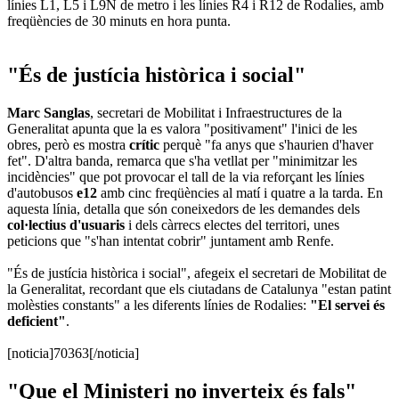
línies L1, L5 i L9N de metro i les línies R4 i R12 de Rodalies, amb
freqüències de 30 minuts en hora punta.
"És de justícia històrica i social"
Marc Sanglas
, secretari de Mobilitat i Infraestructures de la
Generalitat apunta que la es valora "positivament" l'inici de les
obres, però es mostra
crític
perquè "fa anys que s'haurien d'haver
fet". D'altra banda, remarca que s'ha vetllat per "minimitzar les
incidències" que pot provocar el tall de la via reforçant les línies
d'autobusos
e12
amb cinc freqüències al matí i quatre a la tarda. En
aquesta línia, detalla que són coneixedors de les demandes dels
col·lectius d'usuaris
i dels càrrecs electes del territori, unes
peticions que "s'han intentat cobrir" juntament amb Renfe.
"És de justícia històrica i social", afegeix el secretari de Mobilitat de
la Generalitat, recordant que els ciutadans de Catalunya "estan patint
molèsties constants" a les diferents línies de Rodalies:
"El servei és
deficient"
.
[noticia]70363[/noticia]
"Que el Ministeri no inverteix és fals"