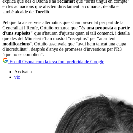
explica que des d'Osona s'ha
reclamat
que "se'ns tingui en compte"
en les actuacions que afecten directament la comarca, detalla el
també alcalde de
Torelló
.
Pel que fa als serveis alternatius que s'han presentat per part de la
Generalitat i Renfe, Ortuño remarca que
"és una proposta a partir
d'uns supòsits"
que s'hauran d'ajustar quan el tall comenci, i detalla
que des del Ministeri s'han mostrat "receptius" per "anar fent
modificacions
". Ortuño assenyala que "avui hem tancat una etapa
d'incredulitat", després d'anys de promeses d'inversions per l'R3
"que no es complien".
Escull Osona com la teva font preferida de Google
Arxivat a
vic