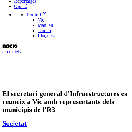
Reportatges
Opinió
expand_more
Territori
Vic
Manlleu
Torelló
Lluçanès
ara mateix
El secretari general d'Infraestructures es
reuneix a Vic amb representants dels
municipis de l'R3
Societat