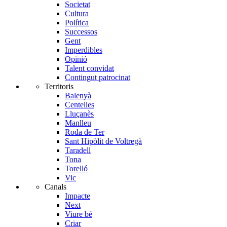
Societat
Cultura
Política
Successos
Gent
Imperdibles
Opinió
Talent convidat
Contingut patrocinat
Territoris
Balenyà
Centelles
Lluçanès
Manlleu
Roda de Ter
Sant Hipòlit de Voltregà
Taradell
Tona
Torelló
Vic
Canals
Impacte
Next
Viure bé
Criar