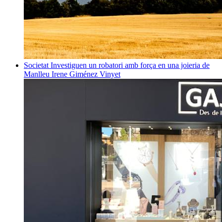
Societat
Investiguen un robatori amb força en una joieria de
Manlleu
Irene Giménez Vinyet