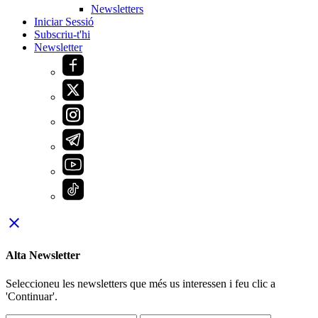
Newsletters
Iniciar Sessió
Subscriu-t'hi
Newsletter
close
Alta Newsletter
Seleccioneu les newsletters que més us interessen i feu clic a
'Continuar'.