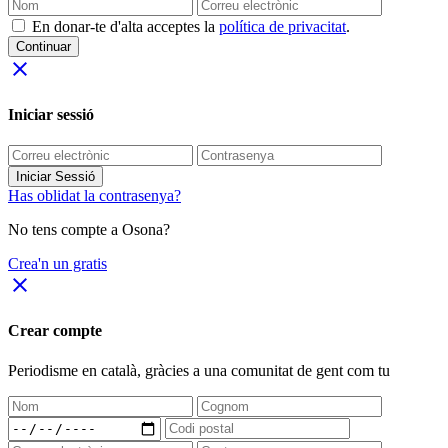
En donar-te d'alta acceptes la
política de privacitat
.
Continuar
close
Iniciar sessió
Iniciar Sessió
Has oblidat la contrasenya?
No tens compte a Osona?
Crea'n un gratis
close
Crear compte
Periodisme
en català
, gràcies a una comunitat de gent com tu