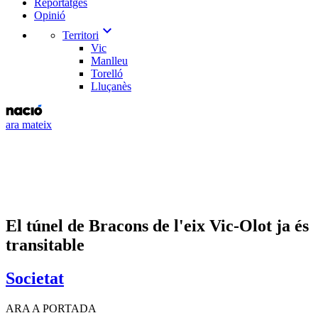
Reportatges
Opinió
expand_more
Territori
Vic
Manlleu
Torelló
Lluçanès
ara mateix
El túnel de Bracons de l'eix Vic-Olot ja és
transitable
Societat
ARA A PORTADA