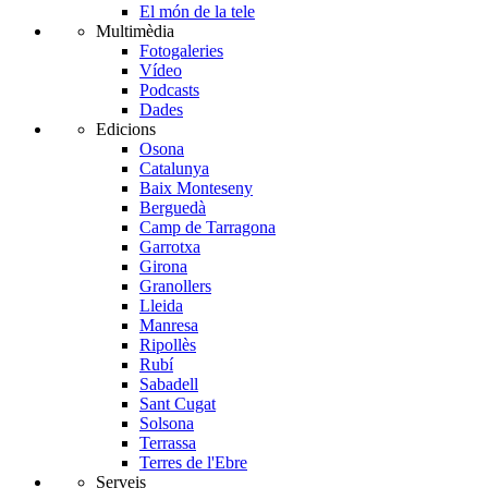
El món de la tele
Multimèdia
Fotogaleries
Vídeo
Podcasts
Dades
Edicions
Osona
Catalunya
Baix Monteseny
Berguedà
Camp de Tarragona
Garrotxa
Girona
Granollers
Lleida
Manresa
Ripollès
Rubí
Sabadell
Sant Cugat
Solsona
Terrassa
Terres de l'Ebre
Serveis