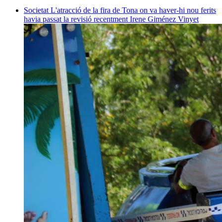
Societat
L'atracció de la fira de Tona on va haver-hi nou ferits
havia passat la revisió recentment
Irene Giménez Vinyet