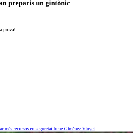
uan preparis un gintònic
 a prova!
ar més recursos en seguretat
Irene Giménez Vinyet