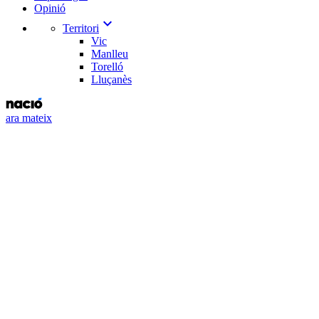
Opinió
expand_more
Territori
Vic
Manlleu
Torelló
Lluçanès
ara mateix