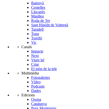
Balenyà
Centelles
Lluçanès
Manlleu
Roda de Ter
Sant Hipòlit de Voltregà
Taradell
Tona
Torelló
Vic
Canals
Impacte
Next
Viure bé
Criar
El món de la tele
Multimèdia
Fotogaleries
Vídeo
Podcasts
Dades
Edicions
Osona
Catalunya
Baix Monteseny