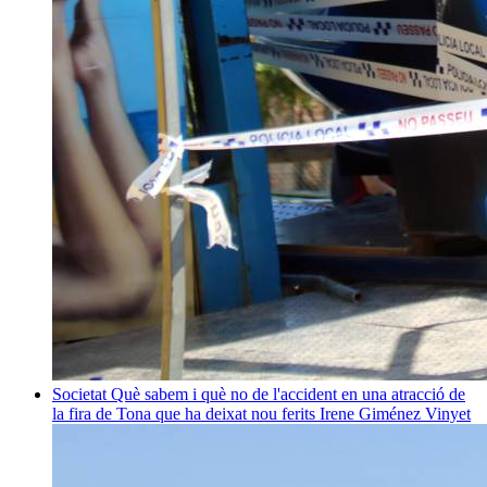
Societat
Què sabem i què no de l'accident en una atracció de
la fira de Tona que ha deixat nou ferits
Irene Giménez Vinyet