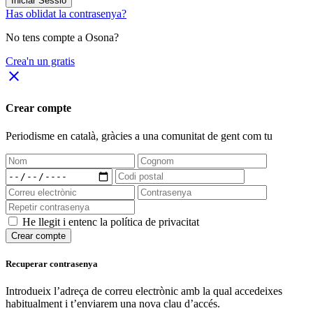
Iniciar Sessió
Has oblidat la contrasenya?
No tens compte a Osona?
Crea'n un gratis
close
Crear compte
Periodisme
en català
, gràcies a una comunitat de gent com tu
He llegit i entenc la política de privacitat
Crear compte
Recuperar contrasenya
Introdueix l’adreça de correu electrònic amb la qual accedeixes
habitualment i t’enviarem una nova clau d’accés.