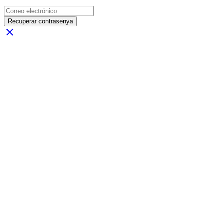
Recuperar contrasenya
close