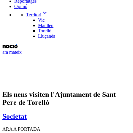
Reportatges
Opinió
expand_more
Territori
Vic
Manlleu
Torelló
Lluçanès
ara mateix
Els nens visiten l'Ajuntament de Sant
Pere de Torelló
Societat
ARA A PORTADA