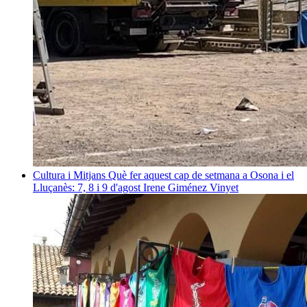
Cultura i Mitjans
Què fer aquest cap de setmana a Osona i el
Lluçanès: 7, 8 i 9 d'agost
Irene Giménez Vinyet