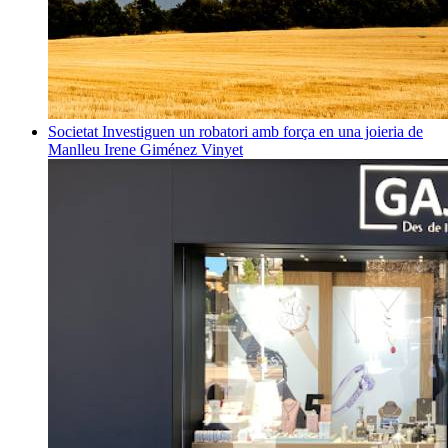
Societat
Investiguen un robatori amb força en una joieria de
Manlleu
Irene Giménez Vinyet