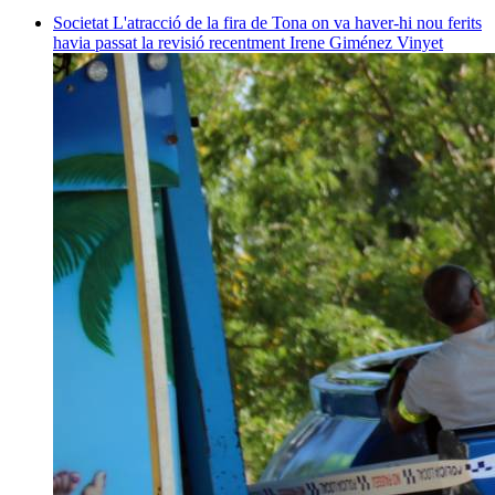
Societat
L'atracció de la fira de Tona on va haver-hi nou ferits
havia passat la revisió recentment
Irene Giménez Vinyet