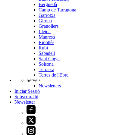
Berguedà
Camp de Tarragona
Garrotxa
Girona
Granollers
Lleida
Manresa
Ripollès
Rubí
Sabadell
Sant Cugat
Solsona
Terrassa
Terres de l'Ebre
Serveis
Newsletters
Iniciar Sessió
Subscriu-t'hi
Newsletter