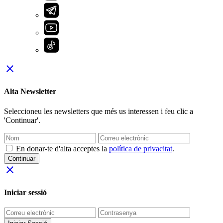
close
Alta Newsletter
Seleccioneu les newsletters que més us interessen i feu clic a
'Continuar'.
En donar-te d'alta acceptes la
política de privacitat
.
Continuar
close
Iniciar sessió