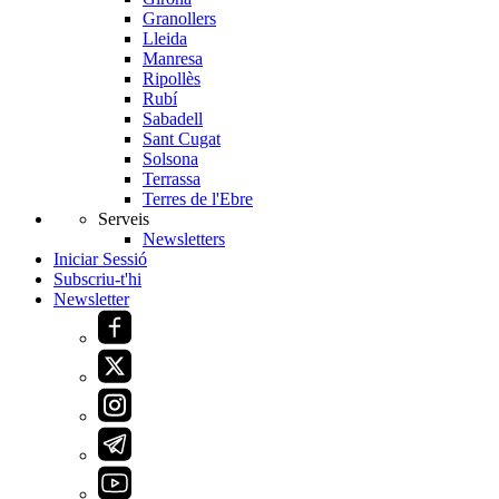
Granollers
Lleida
Manresa
Ripollès
Rubí
Sabadell
Sant Cugat
Solsona
Terrassa
Terres de l'Ebre
Serveis
Newsletters
Iniciar Sessió
Subscriu-t'hi
Newsletter