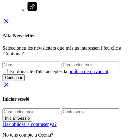
close
Alta Newsletter
Seleccioneu les newsletters que més us interessen i feu clic a
'Continuar'.
En donar-te d'alta acceptes la
política de privacitat
.
Continuar
close
Iniciar sessió
Iniciar Sessió
Has oblidat la contrasenya?
No tens compte a Osona?