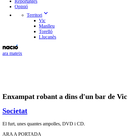
Reportatges
Opinió
expand_more
Territori
Vic
Manlleu
Torelló
Lluçanès
ara mateix
Enxampat robant a dins d'un bar de Vic
Societat
El furt, unes quantes ampolles, DVD i CD.
ARA A PORTADA