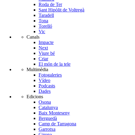
Roda de Ter
Sant Hipòlit de Voltregà
Taradell
Tona
Torelló
Vic
Canals
Impacte
Next
Viure bé
Criar
El món de la tele
Multimèdia
Fotogaleries
Vídeo
Podcasts
Dades
Edicions
Osona
Catalunya
Baix Monteseny
Berguedà
Camp de Tarragona
Garrotxa
Girona