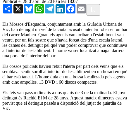
Publicat el 28 d’abril de 2010 a les 18:07
Share
X
Bluesky
WhatsApp
Telegram
LinkedIn
Facebook
Email
Els Mossos d'Esquadra, conjuntament amb la Guàrdia Urbana de
Vic, han detingut un veí de la ciutat acusat d'intentar robar en un bar
del carrer Manlleu. Quan els agents van arribar a l'establiment van
veure, per un fals sostre que s'havia forçat des d'una escala lateral,
les cames del detingut pel què van poder comprovar que continuava
a l'interior de l'establiment. L'home va ser localitzat amagat darrera
una porta de l'interior del bar.
Els cossos policials havien rebut l'alerta per part dels veïns que els
semblava sentir soroll al interior de l'establiment en un horari en què
el bar està tancat. L'home duia en una bossa localitzada pels agents
amb cinc ampolles, 13 DVD i 60 discos compactes.
Els fets van passar dimarts a dos quarts de 3 de la matinada. El jove
detingut és Rachid El M de 28 anys. Aquest mateix dimecres estava
previst que el detingut passés a disposició del jutjat de guàrdia de
Vic.