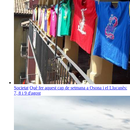
Societat
Què fer aquest cap de setmana a Osona i el Lluçanès:
7, 8 i 9 d'agost