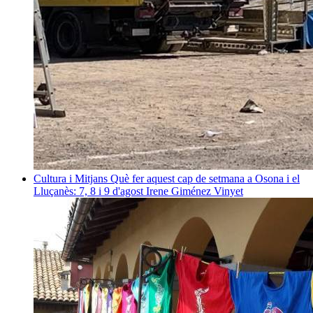
Cultura i Mitjans
Què fer aquest cap de setmana a Osona i el
Lluçanès: 7, 8 i 9 d'agost
Irene Giménez Vinyet