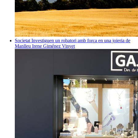
Societat
Investiguen un robatori amb força en una joieria de
Manlleu
Irene Giménez Vinyet