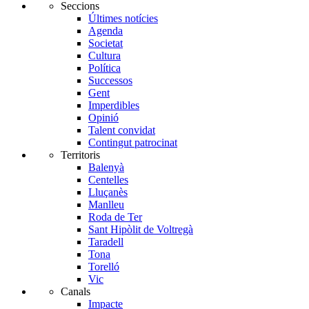
Seccions
Últimes notícies
Agenda
Societat
Cultura
Política
Successos
Gent
Imperdibles
Opinió
Talent convidat
Contingut patrocinat
Territoris
Balenyà
Centelles
Lluçanès
Manlleu
Roda de Ter
Sant Hipòlit de Voltregà
Taradell
Tona
Torelló
Vic
Canals
Impacte