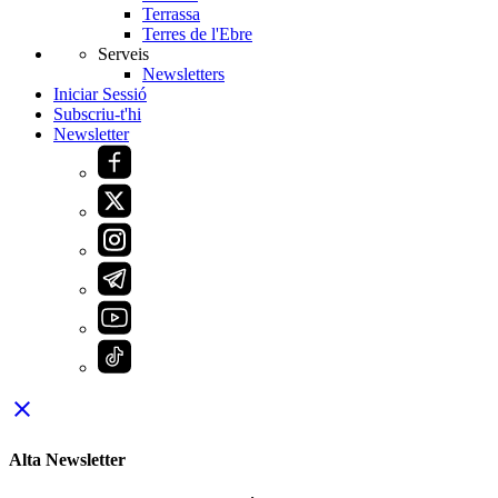
Terrassa
Terres de l'Ebre
Serveis
Newsletters
Iniciar Sessió
Subscriu-t'hi
Newsletter
close
Alta Newsletter