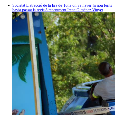
Societat
L'atracció de la fira de Tona on va haver-hi nou ferits
havia passat la revisió recentment
Irene Giménez Vinyet