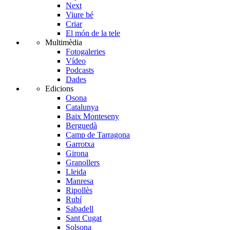
Next
Viure bé
Criar
El món de la tele
Multimèdia
Fotogaleries
Vídeo
Podcasts
Dades
Edicions
Osona
Catalunya
Baix Monteseny
Berguedà
Camp de Tarragona
Garrotxa
Girona
Granollers
Lleida
Manresa
Ripollès
Rubí
Sabadell
Sant Cugat
Solsona