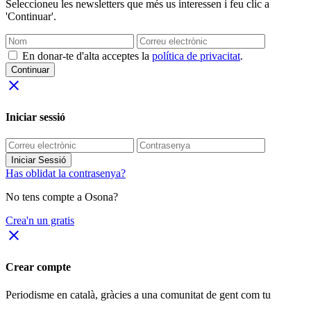
Seleccioneu les newsletters que més us interessen i feu clic a
'Continuar'.
En donar-te d'alta acceptes la
política de privacitat
.
Continuar
close
Iniciar sessió
Iniciar Sessió
Has oblidat la contrasenya?
No tens compte a Osona?
Crea'n un gratis
close
Crear compte
Periodisme
en català
, gràcies a una comunitat de gent com tu