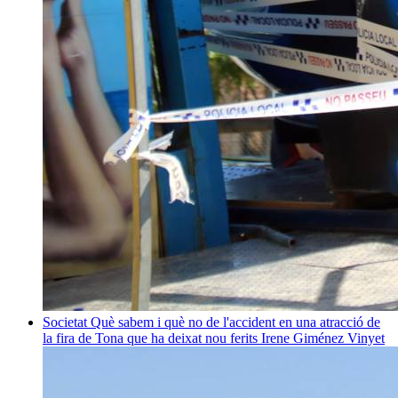
Societat
Què sabem i què no de l'accident en una atracció de
la fira de Tona que ha deixat nou ferits
Irene Giménez Vinyet