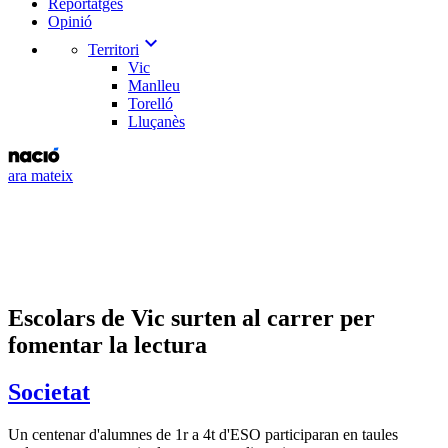
Reportatges
Opinió
expand_more
Territori
Vic
Manlleu
Torelló
Lluçanès
ara mateix
​Escolars de Vic surten al carrer per
fomentar la lectura
Societat
Un centenar d'alumnes de 1r a 4t d'ESO participaran en taules