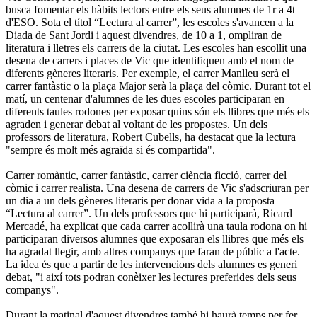
busca fomentar els hàbits lectors entre els seus alumnes de 1r a 4t
d'ESO. Sota el títol “Lectura al carrer”, les escoles s'avancen a la
Diada de Sant Jordi i aquest divendres, de 10 a 1, ompliran de
literatura i lletres els carrers de la ciutat. Les escoles han escollit una
desena de carrers i places de Vic que identifiquen amb el nom de
diferents gèneres literaris. Per exemple, el carrer Manlleu serà el
carrer fantàstic o la plaça Major serà la plaça del còmic. Durant tot el
matí, un centenar d'alumnes de les dues escoles participaran en
diferents taules rodones per exposar quins són els llibres que més els
agraden i generar debat al voltant de les propostes. Un dels
professors de literatura, Robert Cubells, ha destacat que la lectura
"sempre és molt més agraïda si és compartida".
Carrer romàntic, carrer fantàstic, carrer ciència ficció, carrer del
còmic i carrer realista. Una desena de carrers de Vic s'adscriuran per
un dia a un dels gèneres literaris per donar vida a la proposta
“Lectura al carrer”. Un dels professors que hi participarà, Ricard
Mercadé, ha explicat que cada carrer acollirà una taula rodona on hi
participaran diversos alumnes que exposaran els llibres que més els
ha agradat llegir, amb altres companys que faran de públic a l'acte.
La idea és que a partir de les intervencions dels alumnes es generi
debat, "i així tots podran conèixer les lectures preferides dels seus
companys".
Durant la matinal d'aquest divendres també hi haurà temps per fer