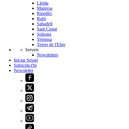
Lleida
Manresa
Ripollès
Rubí
Sabadell
Sant Cugat
Solsona
Terrassa
Terres de l'Ebre
Serveis
Newsletters
Iniciar Sessió
Subscriu-t'hi
Newsletter