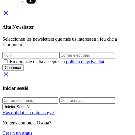
close
Alta Newsletter
Seleccioneu les newsletters que més us interessen i feu clic a
'Continuar'.
En donar-te d'alta acceptes la
política de privacitat
.
Continuar
close
Iniciar sessió
Iniciar Sessió
Has oblidat la contrasenya?
No tens compte a Osona?
Crea'n un gratis