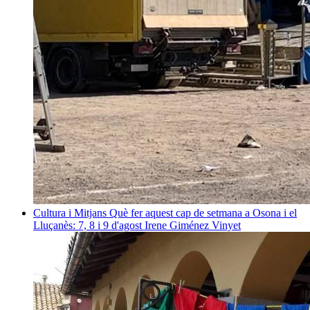
Cultura i Mitjans
Què fer aquest cap de setmana a Osona i el
Lluçanès: 7, 8 i 9 d'agost
Irene Giménez Vinyet