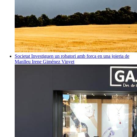
Societat
Investiguen un robatori amb força en una joieria de
Manlleu
Irene Giménez Vinyet