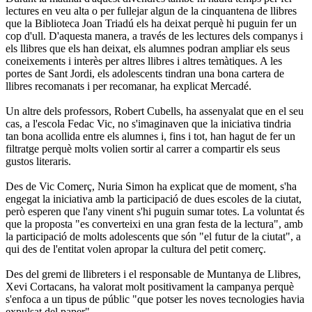
lectures en veu alta o per fullejar algun de la cinquantena de llibres
que la Biblioteca Joan Triadú els ha deixat perquè hi puguin fer un
cop d'ull. D'aquesta manera, a través de les lectures dels companys i
els llibres que els han deixat, els alumnes podran ampliar els seus
coneixements i interès per altres llibres i altres temàtiques. A les
portes de Sant Jordi, els adolescents tindran una bona cartera de
llibres recomanats i per recomanar, ha explicat Mercadé.
Un altre dels professors, Robert Cubells, ha assenyalat que en el seu
cas, a l'escola Fedac Vic, no s'imaginaven que la iniciativa tindria
tan bona acollida entre els alumnes i, fins i tot, han hagut de fer un
filtratge perquè molts volien sortir al carrer a compartir els seus
gustos literaris.
Des de Vic Comerç, Nuria Simon ha explicat que de moment, s'ha
engegat la iniciativa amb la participació de dues escoles de la ciutat,
però esperen que l'any vinent s'hi puguin sumar totes. La voluntat és
que la proposta "es converteixi en una gran festa de la lectura", amb
la participació de molts adolescents que són "el futur de la ciutat", a
qui des de l'entitat volen apropar la cultura del petit comerç.
Des del gremi de llibreters i el responsable de Muntanya de Llibres,
Xevi Cortacans, ha valorat molt positivament la campanya perquè
s'enfoca a un tipus de públic "que potser les noves tecnologies havia
expulsat del paper".