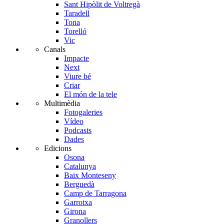
Sant Hipòlit de Voltregà
Taradell
Tona
Torelló
Vic
Canals
Impacte
Next
Viure bé
Criar
El món de la tele
Multimèdia
Fotogaleries
Vídeo
Podcasts
Dades
Edicions
Osona
Catalunya
Baix Monteseny
Berguedà
Camp de Tarragona
Garrotxa
Girona
Granollers