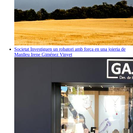
Societat
Investiguen un robatori amb força en una joieria de
Manlleu
Irene Giménez Vinyet