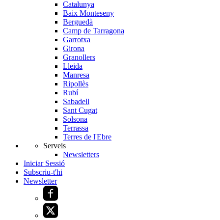
Catalunya
Baix Monteseny
Berguedà
Camp de Tarragona
Garrotxa
Girona
Granollers
Lleida
Manresa
Ripollès
Rubí
Sabadell
Sant Cugat
Solsona
Terrassa
Terres de l'Ebre
Serveis
Newsletters
Iniciar Sessió
Subscriu-t'hi
Newsletter