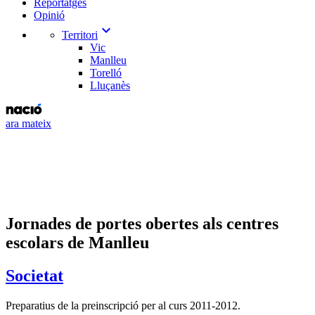
Reportatges
Opinió
expand_more
Territori
Vic
Manlleu
Torelló
Lluçanès
ara mateix
Jornades de portes obertes als centres
escolars de Manlleu
Societat
Preparatius de la preinscripció per al curs 2011-2012.