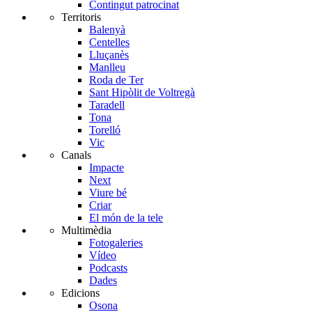
Contingut patrocinat
Territoris
Balenyà
Centelles
Lluçanès
Manlleu
Roda de Ter
Sant Hipòlit de Voltregà
Taradell
Tona
Torelló
Vic
Canals
Impacte
Next
Viure bé
Criar
El món de la tele
Multimèdia
Fotogaleries
Vídeo
Podcasts
Dades
Edicions
Osona