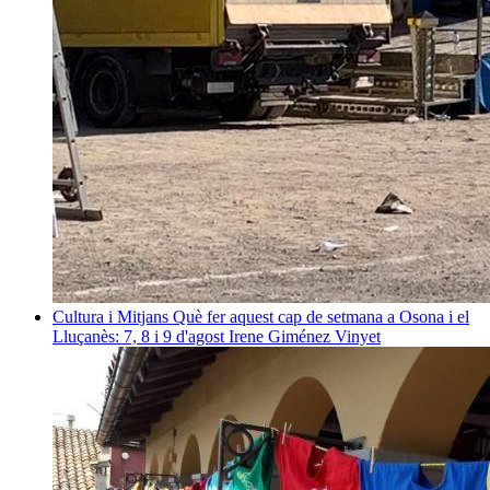
Cultura i Mitjans
Què fer aquest cap de setmana a Osona i el
Lluçanès: 7, 8 i 9 d'agost
Irene Giménez Vinyet