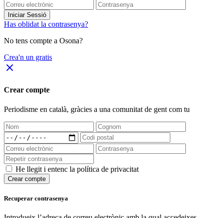
Iniciar Sessió
Has oblidat la contrasenya?
No tens compte a Osona?
Crea'n un gratis
close
Crear compte
Periodisme
en català
, gràcies a una comunitat de gent com tu
He llegit i entenc la política de privacitat
Crear compte
Recuperar contrasenya
Introdueix l’adreça de correu electrònic amb la qual accedeixes