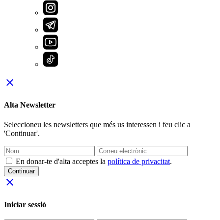
close
Alta Newsletter
Seleccioneu les newsletters que més us interessen i feu clic a
'Continuar'.
En donar-te d'alta acceptes la
política de privacitat
.
Continuar
close
Iniciar sessió