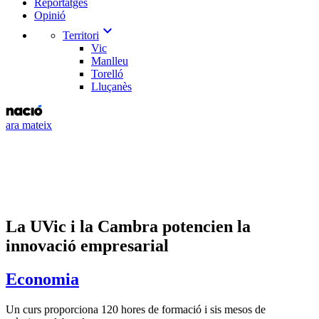
Reportatges
Opinió
expand_more
Territori
Vic
Manlleu
Torelló
Lluçanès
ara mateix
La UVic i la Cambra potencien la
innovació empresarial
Economia
Un curs proporciona 120 hores de formació i sis mesos de