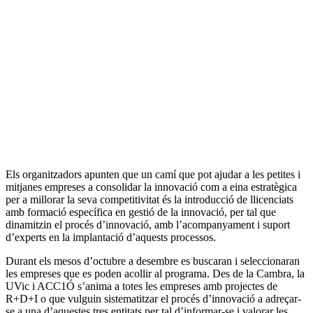
Els organitzadors apunten que un camí que pot ajudar a les petites i
mitjanes empreses a consolidar la innovació com a eina estratègica
per a millorar la seva competitivitat és la introducció de llicenciats
amb formació específica en gestió de la innovació, per tal que
dinamitzin el procés d’innovació, amb l’acompanyament i suport
d’experts en la implantació d’aquests processos.
Durant els mesos d’octubre a desembre es buscaran i seleccionaran
les empreses que es poden acollir al programa. Des de la Cambra, la
UVic i ACC1Ó s’anima a totes les empreses amb projectes de
R+D+I o que vulguin sistematitzar el procés d’innovació a adreçar-
se a una d’aquestes tres entitats per tal d’informar-se i valorar les