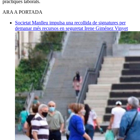
pràctiques laborals.
ARA A PORTADA
Societat
Manlleu impulsa una recollida de signatures per
demanar més recursos en seguretat
Irene Giménez Vinyet