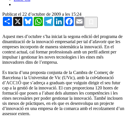
Publicat el 22 d’octubre de 2009 a les 15:24
Share
X
Bluesky
WhatsApp
Telegram
LinkedIn
Facebook
Email
Aquest mes d’octubre s’ha iniciat la segona edició del programa de
dinamització de la innovació empresarial per tal d’afavorir que les
empreses incorporin de manera sistemàtica la innovació. En el
context actual, cal formar professionals amb un perfil adient per
impulsar i gestionar les noves tecnologies i les eines més
innovadores dins de l’empresa.
Es tracta d’una proposta conjunta de la Cambra de Comerç de
Barcelona i la Universitat de Vic (UVic), amb la col•laboració
d’ACC1Ó que s’adreça a graduats que vulguin dirigir el seu futur
cap a la gestió de la innovació. El curs proporciona 120 hores de
formació que posen a l’abast dels alumnes les competències i les
eines necessàries per poder gestionar la innovació. També inclouen
sis mesos de pràctiques, en els que es desenvolupa un projecte
d’innovació en una empresa de la comarca amb el recolzament d’un
assessor extern.