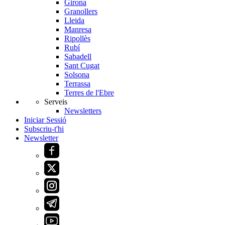
Girona
Granollers
Lleida
Manresa
Ripollès
Rubí
Sabadell
Sant Cugat
Solsona
Terrassa
Terres de l'Ebre
Serveis
Newsletters
Iniciar Sessió
Subscriu-t'hi
Newsletter