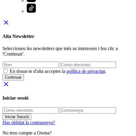
close
Alta Newsletter
Seleccioneu les newsletters que més us interessen i feu clic a
'Continuar'.
En donar-te d'alta acceptes la
política de privacitat
.
Continuar
close
Iniciar sessió
Iniciar Sessió
Has oblidat la contrasenya?
No tens compte a Osona?