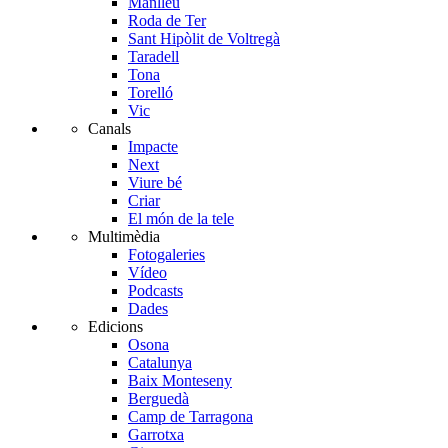
Manlleu
Roda de Ter
Sant Hipòlit de Voltregà
Taradell
Tona
Torelló
Vic
Canals
Impacte
Next
Viure bé
Criar
El món de la tele
Multimèdia
Fotogaleries
Vídeo
Podcasts
Dades
Edicions
Osona
Catalunya
Baix Monteseny
Berguedà
Camp de Tarragona
Garrotxa