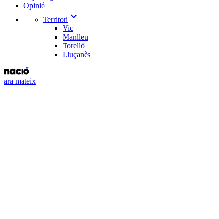
Opinió
expand_more
Territori
Vic
Manlleu
Torelló
Lluçanès
ara mateix