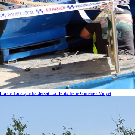
fira de Tona que ha deixat nou ferits
Irene Giménez Vinyet