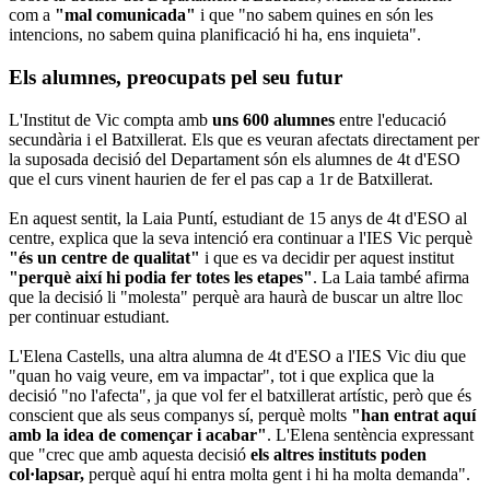
com a
"mal comunicada"
i que "no sabem quines en són les
intencions, no sabem quina planificació hi ha, ens inquieta".
Els alumnes, preocupats pel seu futur
L'Institut de Vic compta amb
uns 600 alumnes
entre l'educació
secundària i el Batxillerat. Els que es veuran afectats directament per
la suposada decisió del Departament són els alumnes de 4t d'ESO
que el curs vinent haurien de fer el pas cap a 1r de Batxillerat.
En aquest sentit, la Laia Puntí, estudiant de 15 anys de 4t d'ESO al
centre, explica que la seva intenció era continuar a l'IES Vic perquè
"és un centre de qualitat"
i que es va decidir per aquest institut
"perquè així hi podia fer totes les etapes"
. La Laia també afirma
que la decisió li "molesta" perquè ara haurà de buscar un altre lloc
per continuar estudiant.
L'Elena Castells, una altra alumna de 4t d'ESO a l'IES Vic diu que
"quan ho vaig veure, em va impactar", tot i que explica que la
decisió "no l'afecta", ja que vol fer el batxillerat artístic, però que és
conscient que als seus companys sí, perquè molts
"han entrat aquí
amb la idea de començar i acabar"
. L'Elena sentència expressant
que "crec que amb aquesta decisió
els altres instituts poden
col·lapsar,
perquè aquí hi entra molta gent i hi ha molta demanda".