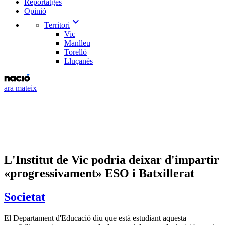
Reportatges
Opinió
expand_more
Territori
Vic
Manlleu
Torelló
Lluçanès
ara mateix
L'Institut de Vic podria deixar d'impartir
«progressivament» ESO i Batxillerat
Societat
El Departament d'Educació diu que està estudiant aquesta