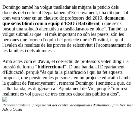
Domingo també ha volgut traslladar als mitjans la petició dels
docents del centre al Departament d'Ensenyament, i ha dit que "tal
com vam votar en un claustre de professors del 2019,
demanem
que se'ns blindi com a equip d'ESO i Batxillerat
, i que se'ns
busqui una solució alternativa a traslladar-nos en bloc". També ha
volgut subratllar que "el més important no són les parets, són les
persones que formen l'equip i el projecte que té l'Institut, el qual
l'avalen els resultats de les proves de selectivitat i l'acontentament de
les famílies i dels alumnes".
Amb actes com el d'avui, el col·lectiu de professors volen dirigir la
pressió de forma
"bidireccional"
. D'una banda, al Departament
d'Educació, perquè "és qui fa la planificació i qui ha fet aquesta
proposta, que pensin en les persones, en un projecte educatiu i amb
la qualitat de l'ensenyament", remarca Domingo, i sentència que, de
l'altra banda, es dirigeixen a l'Ajuntament de Vic, perquè "mirin si
realment es vol passar de tres centres educatius públics a dos".
Representants del professorat del centre, acompanyats d'alumnes i famílies, han l
Adrià Costa