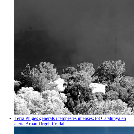
Terra
Pluges generals i tempestes intenses: tot Catalunya en
alerta
Arnau Urgell i Vidal