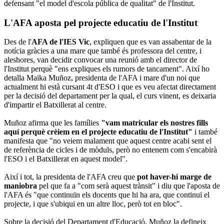
defensant "el model d'escola pública de qualitat" de l'Institut.
L'AFA aposta pel projecte educatiu de l'Institut
Des de l'
AFA de l'IES Vic
, expliquen que es van assabentar de la
notícia gràcies a una mare que també és professora del centre, i
aleshores, van decidir convocar una reunió amb el director de
l'Institut perquè "ens expliques els rumors de tancament". Així ho
detalla Maika Muñoz, presidenta de l'AFA i mare d'un noi que
actualment hi està cursant 4t d'ESO i que es veu afectat directament
per la decisió del departament per la qual, el curs vinent, es deixaria
d'impartir el Batxillerat al centre.
Muñoz afirma que les famílies
"vam matricular els nostres fills
aquí perquè crèiem en el projecte educatiu de l'Institut"
i també
manifesta que "no veiem malament que aquest centre acabi sent el
de referència de cicles i de mòduls, però no entenem com s'encabirà
l'ESO i el Batxillerat en aquest model".
Així i tot, la presidenta de l'AFA creu que
pot haver-hi marge de
maniobra
pel que fa a "com serà aquest trànsit" i diu que l'aposta de
l'AFA és "que continuïn els docents que hi ha ara, que continuï el
projecte, i que s'ubiqui en un altre lloc, però tot en bloc".
Sobre la decisió del Departament d'Educació, Muñoz la defineix