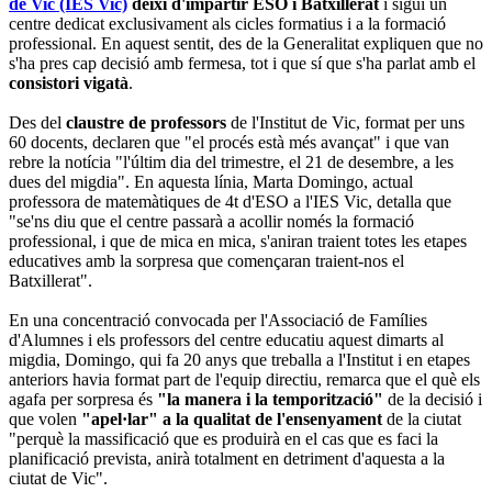
de Vic (IES Vic)
deixi d'impartir ESO i Batxillerat
i sigui un
centre dedicat exclusivament als cicles formatius i a la formació
professional. En aquest sentit, des de la Generalitat expliquen que no
s'ha pres cap decisió amb fermesa, tot i que sí que s'ha parlat amb el
consistori vigatà
.
Des del
claustre de professors
de l'Institut de Vic, format per uns
60 docents, declaren que "el procés està més avançat" i que van
rebre la notícia "l'últim dia del trimestre, el 21 de desembre, a les
dues del migdia". En aquesta línia, Marta Domingo, actual
professora de matemàtiques de 4t d'ESO a l'IES Vic, detalla que
"se'ns diu que el centre passarà a acollir només la formació
professional, i que de mica en mica, s'aniran traient totes les etapes
educatives amb la sorpresa que començaran traient-nos el
Batxillerat".
En una concentració convocada per l'Associació de Famílies
d'Alumnes i els professors del centre educatiu aquest dimarts al
migdia, Domingo, qui fa 20 anys que treballa a l'Institut i en etapes
anteriors havia format part de l'equip directiu, remarca que el què els
agafa per sorpresa és
"la manera i la temporització"
de la decisió i
que volen
"apel·lar" a la qualitat de l'ensenyament
de la ciutat
"perquè la massificació que es produirà en el cas que es faci la
planificació prevista, anirà totalment en detriment d'aquesta a la
ciutat de Vic".