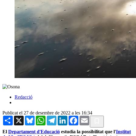
Redacció
Publicat el 27 de desembre de 2022 a les 16:34
Share
X
Bluesky
WhatsApp
Telegram
LinkedIn
Facebook
Email
El
Departament d'Educació
estudia la possibilitat que l'
Institut