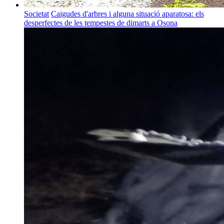
Societat
Caigudes d'arbres i alguna situació aparatosa: els
desperfectes de les tempestes de dimarts a Osona