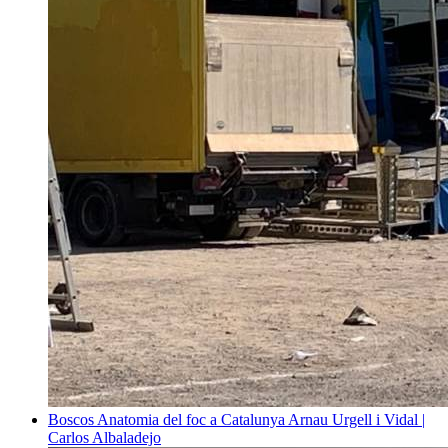
Boscos
Anatomia del foc a Catalunya
Arnau Urgell i Vidal |
Carlos Albaladejo