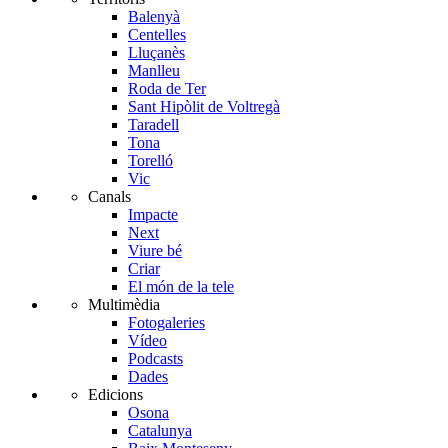
Balenyà
Centelles
Lluçanès
Manlleu
Roda de Ter
Sant Hipòlit de Voltregà
Taradell
Tona
Torelló
Vic
Canals
Impacte
Next
Viure bé
Criar
El món de la tele
Multimèdia
Fotogaleries
Vídeo
Podcasts
Dades
Edicions
Osona
Catalunya