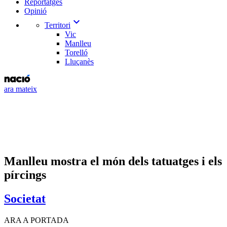
Reportatges
Opinió
expand_more
Territori
Vic
Manlleu
Torelló
Lluçanès
ara mateix
Manlleu mostra el món dels tatuatges i els
pírcings
Societat
ARA A PORTADA