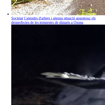
Societat
Caigudes d'arbres i alguna situació aparatosa: els
desperfectes de les tempestes de dimarts a Osona