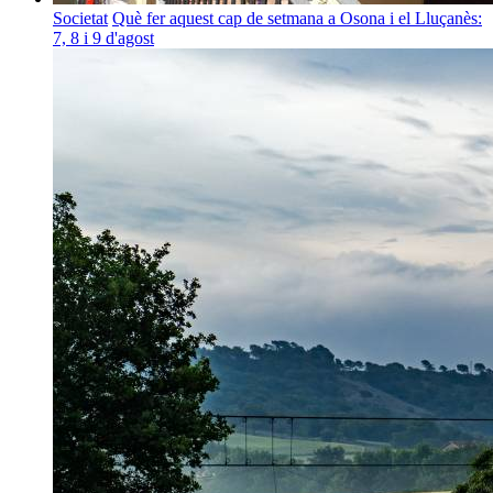
Societat
Què fer aquest cap de setmana a Osona i el Lluçanès:
7, 8 i 9 d'agost