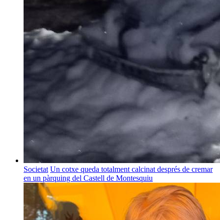
Societat
Un cotxe queda totalment calcinat després de cremar
en un pàrquing del Castell de Montesquiu