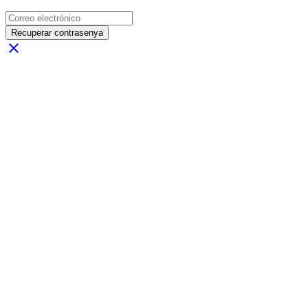
Recuperar contrasenya
close