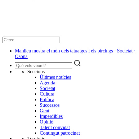
Manlleu mostra el món dels tatuatges i els pírcings · Societat ·
Osona
Seccions
Últimes notícies
Agenda
Societat
Cultura
Política
Successos
Gent
Imperdibles
Opinió
Talent convidat
Contingut patrocinat
Territoris