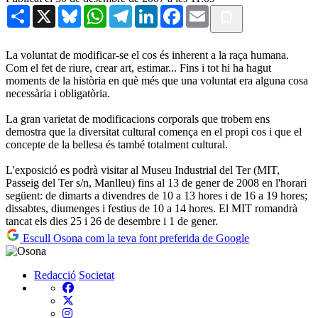
Share
X
Bluesky
WhatsApp
Telegram
LinkedIn
Facebook
Email
La voluntat de modificar-se el cos és inherent a la raça humana.
Com el fet de riure, crear art, estimar... Fins i tot hi ha hagut
moments de la història en què més que una voluntat era alguna cosa
necessària i obligatòria.
La gran varietat de modificacions corporals que trobem ens
demostra que la diversitat cultural comença en el propi cos i que el
concepte de la bellesa és també totalment cultural.
L'exposició es podrà visitar al Museu Industrial del Ter (MIT,
Passeig del Ter s/n, Manlleu) fins al 13 de gener de 2008 en l'horari
següent: de dimarts a divendres de 10 a 13 hores i de 16 a 19 hores;
dissabtes, diumenges i festius de 10 a 14 hores. El MIT romandrà
tancat els dies 25 i 26 de desembre i 1 de gener.
Escull Osona com la teva font preferida de Google
Redacció
Societat