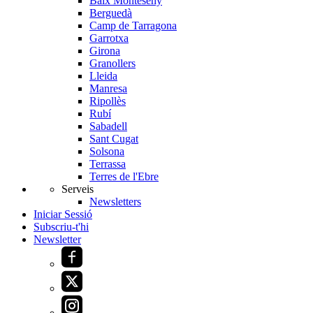
Baix Monteseny
Berguedà
Camp de Tarragona
Garrotxa
Girona
Granollers
Lleida
Manresa
Ripollès
Rubí
Sabadell
Sant Cugat
Solsona
Terrassa
Terres de l'Ebre
Serveis
Newsletters
Iniciar Sessió
Subscriu-t'hi
Newsletter