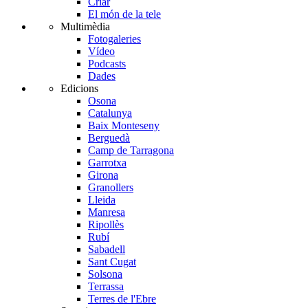
Criar
El món de la tele
Multimèdia
Fotogaleries
Vídeo
Podcasts
Dades
Edicions
Osona
Catalunya
Baix Monteseny
Berguedà
Camp de Tarragona
Garrotxa
Girona
Granollers
Lleida
Manresa
Ripollès
Rubí
Sabadell
Sant Cugat
Solsona
Terrassa
Terres de l'Ebre