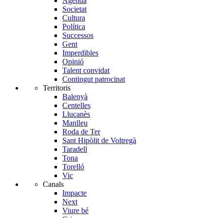
Agenda
Societat
Cultura
Política
Successos
Gent
Imperdibles
Opinió
Talent convidat
Contingut patrocinat
Territoris
Balenyà
Centelles
Lluçanès
Manlleu
Roda de Ter
Sant Hipòlit de Voltregà
Taradell
Tona
Torelló
Vic
Canals
Impacte
Next
Viure bé