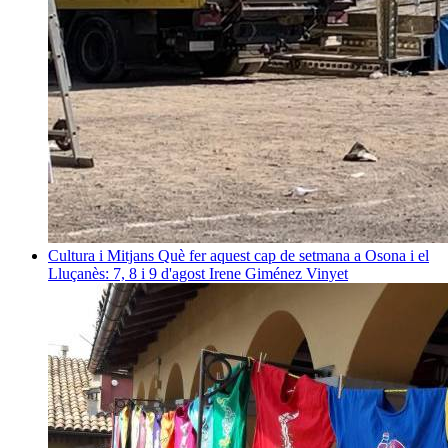
Cultura i Mitjans
Què fer aquest cap de setmana a Osona i el
Lluçanès: 7, 8 i 9 d'agost
Irene Giménez Vinyet