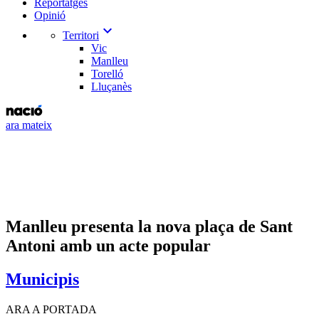
Reportatges
Opinió
expand_more
Territori
Vic
Manlleu
Torelló
Lluçanès
ara mateix
Manlleu presenta la nova plaça de Sant
Antoni amb un acte popular
Municipis
ARA A PORTADA