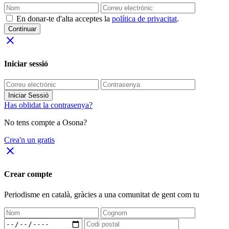
En donar-te d'alta acceptes la
política de privacitat
.
Continuar
close
Iniciar sessió
Iniciar Sessió
Has oblidat la contrasenya?
No tens compte a Osona?
Crea'n un gratis
close
Crear compte
Periodisme
en català
, gràcies a una comunitat de gent com tu