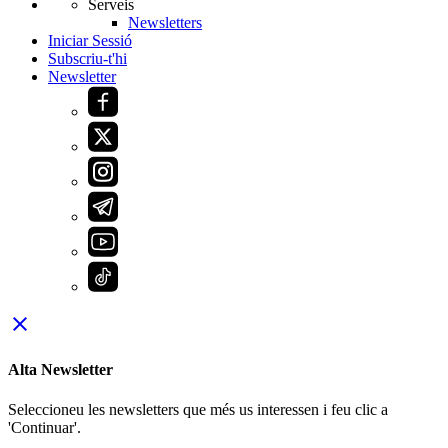
Serveis
Newsletters
Iniciar Sessió
Subscriu-t'hi
Newsletter
close
Alta Newsletter
Seleccioneu les newsletters que més us interessen i feu clic a
'Continuar'.