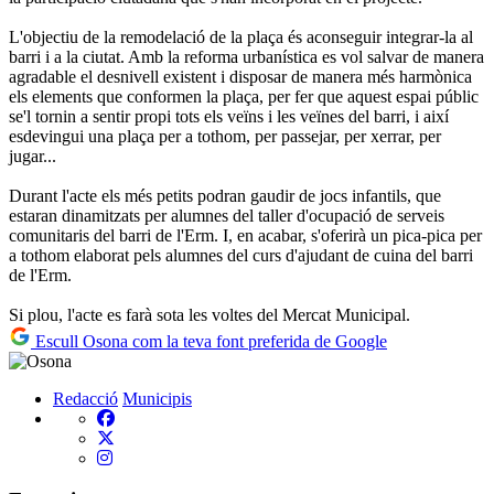
L'objectiu de la remodelació de la plaça és aconseguir integrar-la al
barri i a la ciutat. Amb la reforma urbanística es vol salvar de manera
agradable el desnivell existent i disposar de manera més harmònica
els elements que conformen la plaça, per fer que aquest espai públic
se'l tornin a sentir propi tots els veïns i les veïnes del barri, i així
esdevingui una plaça per a tothom, per passejar, per xerrar, per
jugar...
Durant l'acte els més petits podran gaudir de jocs infantils, que
estaran dinamitzats per alumnes del taller d'ocupació de serveis
comunitaris del barri de l'Erm. I, en acabar, s'oferirà un pica-pica per
a tothom elaborat pels alumnes del curs d'ajudant de cuina del barri
de l'Erm.
Si plou, l'acte es farà sota les voltes del Mercat Municipal.
Escull Osona com la teva font preferida de Google
Redacció
Municipis