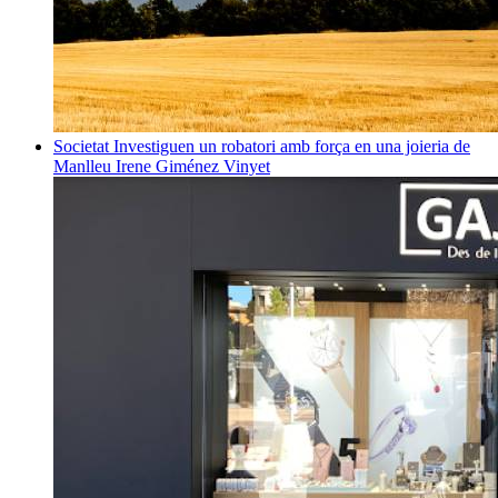
Societat
Investiguen un robatori amb força en una joieria de
Manlleu
Irene Giménez Vinyet