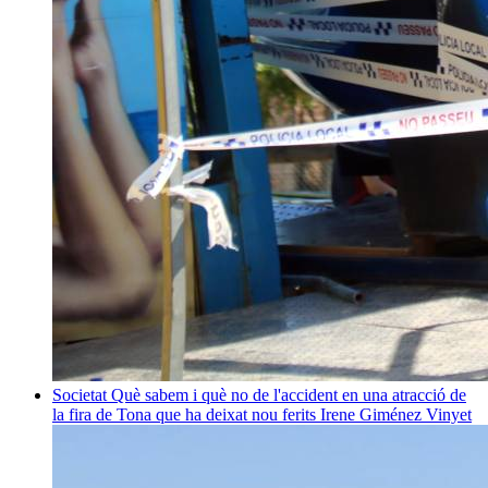
Societat
Què sabem i què no de l'accident en una atracció de
la fira de Tona que ha deixat nou ferits
Irene Giménez Vinyet