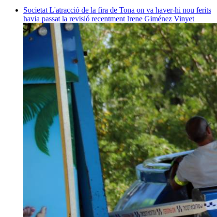
Societat
L'atracció de la fira de Tona on va haver-hi nou ferits
havia passat la revisió recentment
Irene Giménez Vinyet