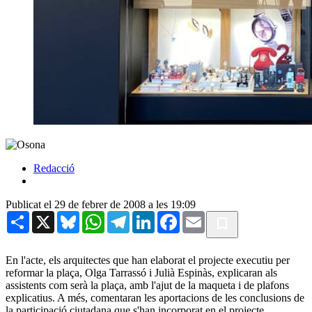
Redacció
Publicat el 29 de febrer de 2008 a les 19:09
Share
X
Bluesky
WhatsApp
Telegram
LinkedIn
Facebook
Email
En l'acte, els arquitectes que han elaborat el projecte executiu per
reformar la plaça, Olga Tarrassó i Julià Espinàs, explicaran als
assistents com serà la plaça, amb l'ajut de la maqueta i de plafons
explicatius. A més, comentaran les aportacions de les conclusions de
la participació ciutadana que s'han incorporat en el projecte.