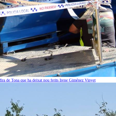
fira de Tona que ha deixat nou ferits
Irene Giménez Vinyet