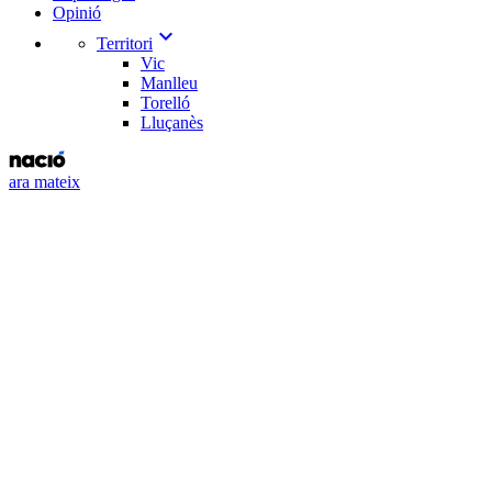
Opinió
expand_more
Territori
Vic
Manlleu
Torelló
Lluçanès
ara mateix