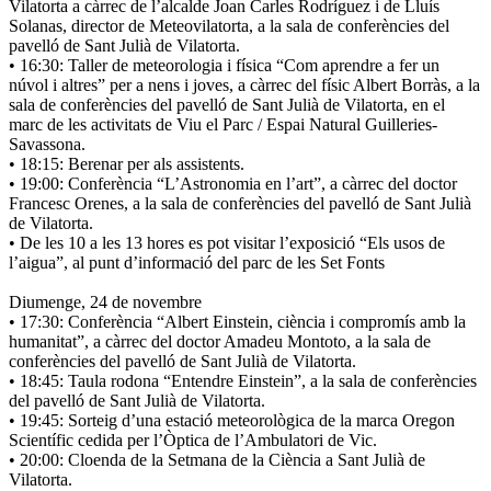
Vilatorta a càrrec de l’alcalde Joan Carles Rodríguez i de Lluís
Solanas, director de Meteovilatorta, a la sala de conferències del
pavelló de Sant Julià de Vilatorta.
• 16:30: Taller de meteorologia i física “Com aprendre a fer un
núvol i altres” per a nens i joves, a càrrec del físic Albert Borràs, a la
sala de conferències del pavelló de Sant Julià de Vilatorta, en el
marc de les activitats de Viu el Parc / Espai Natural Guilleries-
Savassona.
• 18:15: Berenar per als assistents.
• 19:00: Conferència “L’Astronomia en l’art”, a càrrec del doctor
Francesc Orenes, a la sala de conferències del pavelló de Sant Julià
de Vilatorta.
• De les 10 a les 13 hores es pot visitar l’exposició “Els usos de
l’aigua”, al punt d’informació del parc de les Set Fonts
Diumenge, 24 de novembre
• 17:30: Conferència “Albert Einstein, ciència i compromís amb la
humanitat”, a càrrec del doctor Amadeu Montoto, a la sala de
conferències del pavelló de Sant Julià de Vilatorta.
• 18:45: Taula rodona “Entendre Einstein”, a la sala de conferències
del pavelló de Sant Julià de Vilatorta.
• 19:45: Sorteig d’una estació meteorològica de la marca Oregon
Scientífic cedida per l’Òptica de l’Ambulatori de Vic.
• 20:00: Cloenda de la Setmana de la Ciència a Sant Julià de
Vilatorta.