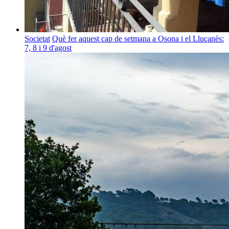
Societat
Què fer aquest cap de setmana a Osona i el Lluçanès:
7, 8 i 9 d'agost