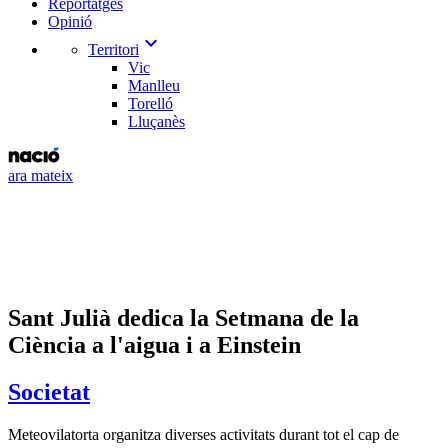
Reportatges
Opinió
expand_more
Territori
Vic
Manlleu
Torelló
Lluçanès
ara mateix
Sant Julià dedica la Setmana de la
Ciència a l'aigua i a Einstein
Societat
Meteovilatorta organitza diverses activitats durant tot el cap de