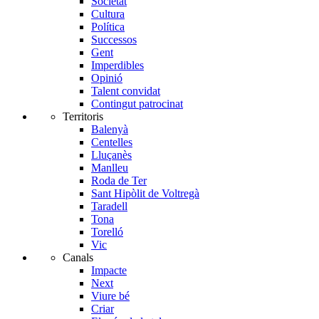
Societat
Cultura
Política
Successos
Gent
Imperdibles
Opinió
Talent convidat
Contingut patrocinat
Territoris
Balenyà
Centelles
Lluçanès
Manlleu
Roda de Ter
Sant Hipòlit de Voltregà
Taradell
Tona
Torelló
Vic
Canals
Impacte
Next
Viure bé
Criar