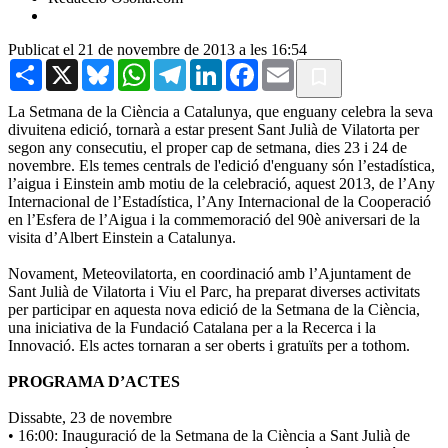
Publicat el 21 de novembre de 2013 a les 16:54
Share
X
Bluesky
WhatsApp
Telegram
LinkedIn
Facebook
Email
La Setmana de la Ciència a Catalunya, que enguany celebra la seva
divuitena edició, tornarà a estar present Sant Julià de Vilatorta per
segon any consecutiu, el proper cap de setmana, dies 23 i 24 de
novembre. Els temes centrals de l'edició d'enguany són l’estadística,
l’aigua i Einstein amb motiu de la celebració, aquest 2013, de l’Any
Internacional de l’Estadística, l’Any Internacional de la Cooperació
en l’Esfera de l’Aigua i la commemoració del 90è aniversari de la
visita d’Albert Einstein a Catalunya.
Novament, Meteovilatorta, en coordinació amb l’Ajuntament de
Sant Julià de Vilatorta i Viu el Parc, ha preparat diverses activitats
per participar en aquesta nova edició de la Setmana de la Ciència,
una iniciativa de la Fundació Catalana per a la Recerca i la
Innovació. Els actes tornaran a ser oberts i gratuïts per a tothom.
PROGRAMA D’ACTES
Dissabte, 23 de novembre
• 16:00: Inauguració de la Setmana de la Ciència a Sant Julià de