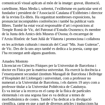
comunicació visual aplicats al món de la imatge: gravat, illustració,
cartellisme, Mass Media i, sobretot, l’exlibrisme en particular sent el
fundador i president de l’Associació Catalana d’Exlibristes i director
de la revista Ex-libris. Ha organitzat nombroses exposicions, ha
pronunciat incomptables conferències i també ha publicat varis
llibres. També ha estat vocal responsable d’art i exposicions al
Temple Romà de Vic, del Patronat d’Estudis Osonencs; és membre
de la Junta dels Amics dels Museus d’Osona; és encarregat de
l’Arxiu Històric de Sant Julià de Vilatorta i promociona i collabora
en les activitats culturals i musicals del Casal “Mn. Joan Guiteras”,
de Vic. Des de fa uns anys també es dedica a la poesia, camp que
l’ha reconegut amb alguns guardons.
Amadeu Montoto
Llicenciat en Ciències Físiques per la Universitat de Barcelona i
doctor en Física per la mateixa universitat. Ha exercit la docència a
l’ensenyament secundari (instituts Maragall de Barcelona i Bellvitge
d’Hospitalet del Llobregat) i universitari, com a professor no
numerari a la Universitat de Barcelona, i els darrers 19 anys com a
professor titular a la Universitat Politècnica de Catalunya.
Es va iniciar a la recerca en el camp de la física de partícules
elementals i en una segona fase es va dedicar a temes de
morfodinàmica de costes. També s’ha dedicat a la divulgació
científica, camp en que a part de diversos articles i traduccions ha