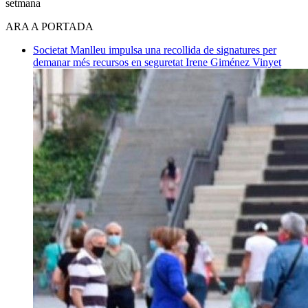
setmana
ARA A PORTADA
Societat
Manlleu impulsa una recollida de signatures per
demanar més recursos en seguretat
Irene Giménez Vinyet