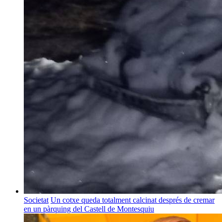
Societat
Un cotxe queda totalment calcinat després de cremar
en un pàrquing del Castell de Montesquiu