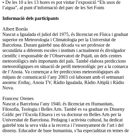
• De les 10 a les 13 hores es pot visitar l’exposició “Els usos de
l’aigua”, al punt d’informació del parc de les Set Fonts
Informació dels participants
Albert Borràs
Nascut a Igualada el juliol del 1975, és llicenciat en Física i graduat
superior en Meteorologia i Climatologia per la Universitat de
Barcelona. Durant gairebé una dècada va ser professor de
secundària a diferents escoles i instituts i actualment és divulgador
científic i responsable de l’Observatori de Pujalt, un dels centres
meteorològics més importants del país. També elabora prediccions
meteorològiques en situació de perill meteorològic per a la comarca
de l’Anoia. Va començar a fer prediccions meteorològiques als
mitjans de comunicació l’any 2003 col·laborant amb el setmanari
anoienc
Enllaç
, Anoia TV, Ràdio Igualada, Ràdio Altiplà i Ràdio
Nova.
Francesc Orenes
Nascut a Barcelona l’any 1940, és llicenciat en Humanitats,
Filosofia, Teologia i Belles Arts. També es va graduar en Disseny
Gràfic per l’Escola Elisava i es va doctorar en Belles Arts per la
Universitat de Barcelona. Pedagog i activista cultural, ha dedicat
gairebé tota la seva vida a la recerca i l’ensenyament de l’art i del
disseny. Educador de base humanista, s’ha especialitzat en temes de