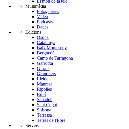
El món de la tele
Multimèdia
Fotogaleries
Vídeo
Podcasts
Dades
Edicions
Osona
Catalunya
Baix Monteseny
Berguedà
Camp de Tarragona
Garrotxa
Girona
Granollers
Lleida
Manresa
Ripollès
Rubí
Sabadell
Sant Cugat
Solsona
Terrassa
Terres de l'Ebre
Serveis