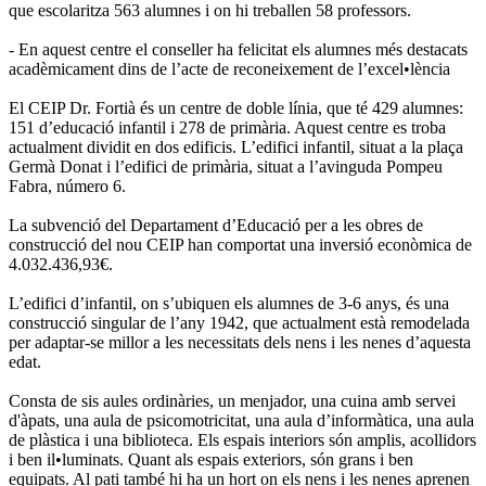
que escolaritza 563 alumnes i on hi treballen 58 professors.
- En aquest centre el conseller ha felicitat els alumnes més destacats
acadèmicament dins de l’acte de reconeixement de l’excel•lència
El CEIP Dr. Fortià és un centre de doble línia, que té 429 alumnes:
151 d’educació infantil i 278 de primària. Aquest centre es troba
actualment dividit en dos edificis. L’edifici infantil, situat a la plaça
Germà Donat i l’edifici de primària, situat a l’avinguda Pompeu
Fabra, número 6.
La subvenció del Departament d’Educació per a les obres de
construcció del nou CEIP han comportat una inversió econòmica de
4.032.436,93€.
L’edifici d’infantil, on s’ubiquen els alumnes de 3-6 anys, és una
construcció singular de l’any 1942, que actualment està remodelada
per adaptar-se millor a les necessitats dels nens i les nenes d’aquesta
edat.
Consta de sis aules ordinàries, un menjador, una cuina amb servei
d'àpats, una aula de psicomotricitat, una aula d’informàtica, una aula
de plàstica i una biblioteca. Els espais interiors són amplis, acollidors
i ben il•luminats. Quant als espais exteriors, són grans i ben
equipats. Al pati també hi ha un hort on els nens i les nenes aprenen