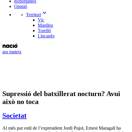
Reportatges
Opinió
expand_more
Territori
Vic
Manlleu
Torelló
Lluçanès
ara mateix
Supressió del batxillerat nocturn? Avui
això no toca
Societat
Al més pur estil de l’expresident Jordi Pujol, Ernest Maragall ha