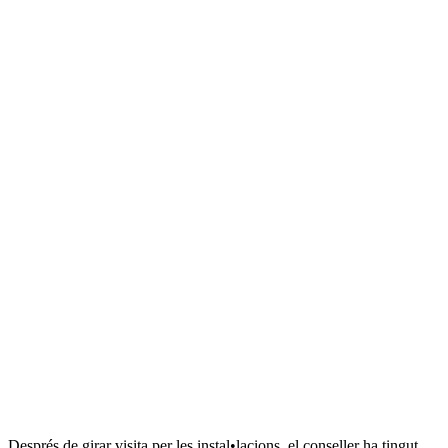
Després de girar visita per les instal•lacions, el conseller ha tingut