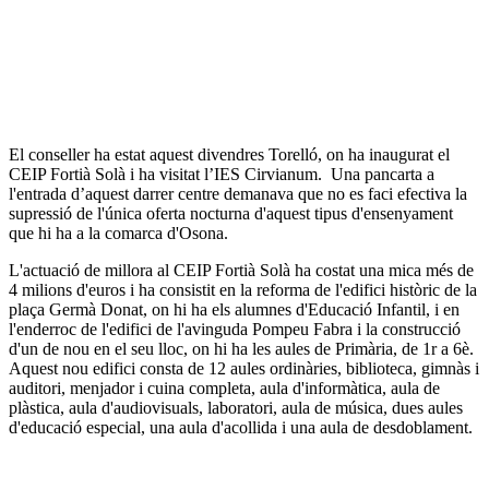
El conseller ha estat aquest divendres Torelló, on ha inaugurat el
CEIP Fortià Solà i ha visitat l’IES Cirvianum. Una pancarta a
l'entrada d’aquest darrer centre demanava que no es faci efectiva la
supressió de l'única oferta nocturna d'aquest tipus d'ensenyament
que hi ha a la comarca d'Osona.
L'actuació de millora al CEIP Fortià Solà ha costat una mica més de
4 milions d'euros i ha consistit en la reforma de l'edifici històric de la
plaça Germà Donat, on hi ha els alumnes d'Educació Infantil, i en
l'enderroc de l'edifici de l'avinguda Pompeu Fabra i la construcció
d'un de nou en el seu lloc, on hi ha les aules de Primària, de 1r a 6è.
Aquest nou edifici consta de 12 aules ordinàries, biblioteca, gimnàs i
auditori, menjador i cuina completa, aula d'informàtica, aula de
plàstica, aula d'audiovisuals, laboratori, aula de música, dues aules
d'educació especial, una aula d'acollida i una aula de desdoblament.