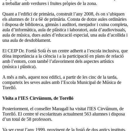
a treballar amb verdures i fruites pròpies de la zona.
Quant a l’edifici de primària, construït l’any 2008, és on s’ubiquen
els alumnes de 1r a 6è de primària. Consta de dotze aules ordinàries
i disposa de biblioteca, gimnàs i auditori, menjador i cuina completa,
aula d’informàtica, aula de plàstica i laboratori, aula d’audiovisuals,
aula de música, dues aules d’educació especial, una aula d’acollida i
una aula de desdoblament.
El CEIP Dr. Fortià Solà és un centre adherit a l’escola inclusiva, que
dóna importància a la ciència i a la participació en plans de relació
amb l’entorn, com també l’afavoriment dels aspectes artístics
(música i plàstica).
A més a més, aquest nou edifici, a partir de les cinc de la tarda,
comparteix les seves aules amb l’Escola Municipal de Música de
Torelló.
Visita a l’IES Cirviànum, de Torelló
Posteriorment, el conseller Maragall ha visitat l'IES Cirviànum, de
Torelló. El centre té escolaritzats actualment 563 alumnes i disposa
d’un total de 58 professors.
Va ser creat l’any 1999, provinent de la fusió de dos antics instituts,