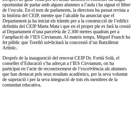
oportunitat de parlar amb alguns alumnes a l’aula i ha signat el llibre
de l’escola. En el torn de parlaments, la directora ha passat revista a
la història del CEIP, mentre que l’alcalde ha anunciat que el
Departament ja ha iniciat els tràmits per a la construcció de l’edifici
definitiu del CEIP Marta Mata i que en el proper ple es farà la cessió
al Departament d’una parcel•la de 2.300 metres quadrats per a
l’ampliació de l’IES Cirvianum. Al mateix temps, Miquel Franch ha
fet públic que Torelló sol•licitarà la concessió d’un Batxillerat
Artístic.
Després de la inauguració del renovat CEIP Dr. Fortià Solà, el
conseller d’Educació s’ha adreçat a l’IES Cirvianum, on ha
participat en l’acte de reconeixement de l’excel•lència als alumnes
que han destacat pels seus resultats acadèmics, per la seva voluntat
de superació i per la seva integració de tots els membres de la
comunitat educativa.