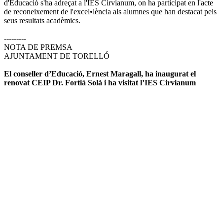
d'Educació s'ha adreçat a l'IES Cirvianum, on ha participat en l'acte
de reconeixement de l'excel•lència als alumnes que han destacat pels
seus resultats acadèmics.
---------
NOTA DE PREMSA
AJUNTAMENT DE TORELLÓ
El conseller d’Educació, Ernest Maragall, ha inaugurat el
renovat CEIP Dr. Fortià Solà i ha visitat l’IES Cirvianum