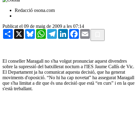
Redacció osona.com
Publicat el 09 de maig de 2009 a les 07:14
Share
X
Bluesky
WhatsApp
Telegram
LinkedIn
Facebook
Email
El conseller Maragall no s'ha volgut pronunciar aquest divendres
sobre la supressió del batxillerat nocturn a l'IES Jaume Callís de Vic.
El Departament ja ha comunicat aquesta decisió, que ha generat
moviments d'oposició. “No hi ha cap novetat” ha assegurat Maragall
que s'ha limitat a dir que és una decisió que està “en curs” i en la que
s'està treballant.