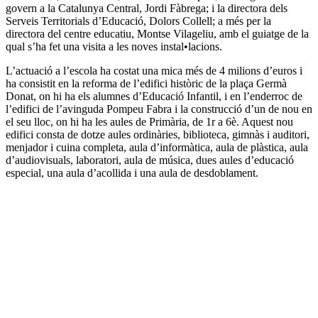
govern a la Catalunya Central, Jordi Fàbrega; i la directora dels
Serveis Territorials d’Educació, Dolors Collell; a més per la
directora del centre educatiu, Montse Vilageliu, amb el guiatge de la
qual s’ha fet una visita a les noves instal•lacions.
L’actuació a l’escola ha costat una mica més de 4 milions d’euros i
ha consistit en la reforma de l’edifici històric de la plaça Germà
Donat, on hi ha els alumnes d’Educació Infantil, i en l’enderroc de
l’edifici de l’avinguda Pompeu Fabra i la construcció d’un de nou en
el seu lloc, on hi ha les aules de Primària, de 1r a 6è. Aquest nou
edifici consta de dotze aules ordinàries, biblioteca, gimnàs i auditori,
menjador i cuina completa, aula d’informàtica, aula de plàstica, aula
d’audiovisuals, laboratori, aula de música, dues aules d’educació
especial, una aula d’acollida i una aula de desdoblament.