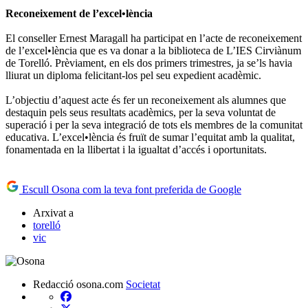
Reconeixement de l’excel•lència
El conseller Ernest Maragall ha participat en l’acte de reconeixement
de l’excel•lència que es va donar a la biblioteca de L’IES Cirviànum
de Torelló. Prèviament, en els dos primers trimestres, ja se’ls havia
lliurat un diploma felicitant-los pel seu expedient acadèmic.
L’objectiu d’aquest acte és fer un reconeixement als alumnes que
destaquin pels seus resultats acadèmics, per la seva voluntat de
superació i per la seva integració de tots els membres de la comunitat
educativa. L’excel•lència és fruït de sumar l’equitat amb la qualitat,
fonamentada en la llibertat i la igualtat d’accés i oportunitats.
Escull Osona com la teva font preferida de Google
Arxivat a
torelló
vic
Redacció osona.com
Societat