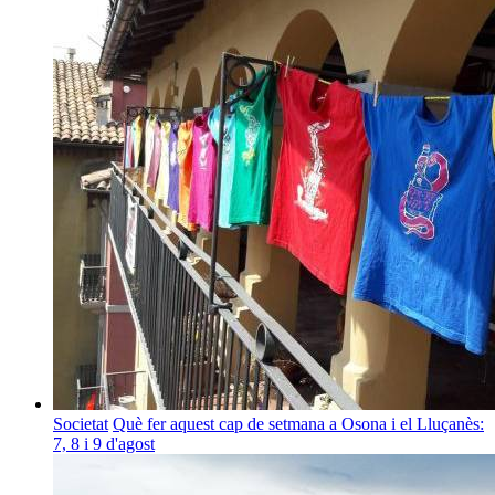
Societat
Què fer aquest cap de setmana a Osona i el Lluçanès:
7, 8 i 9 d'agost