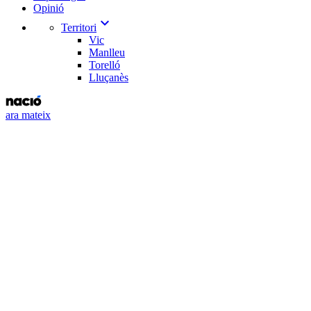
Opinió
expand_more
Territori
Vic
Manlleu
Torelló
Lluçanès
ara mateix