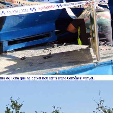
fira de Tona que ha deixat nou ferits
Irene Giménez Vinyet