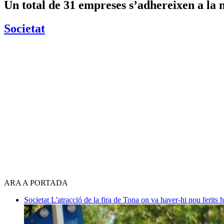
Un total de 31 empreses s’adhereixen a la
Societat
ARA A PORTADA
Societat
L'atracció de la fira de Tona on va haver-hi nou ferits 