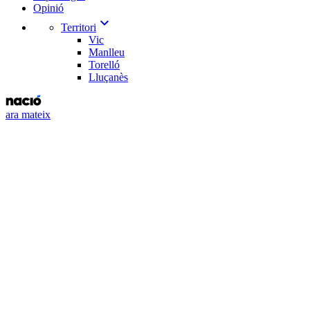
Opinió
expand_more
Territori
Vic
Manlleu
Torelló
Lluçanès
ara mateix