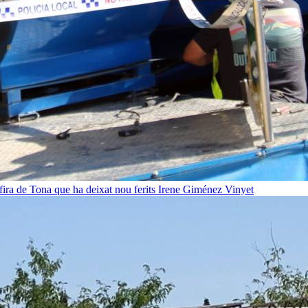
fira de Tona que ha deixat nou ferits
Irene Giménez Vinyet