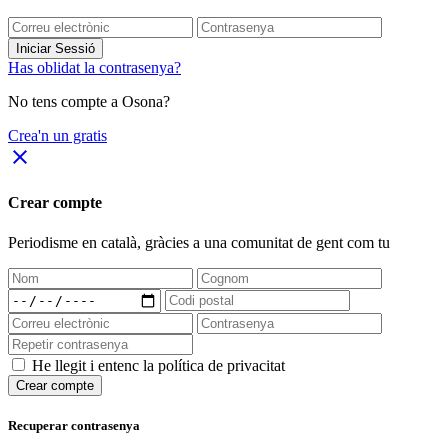
Iniciar Sessió
Has oblidat la contrasenya?
No tens compte a Osona?
Crea'n un gratis
close
Crear compte
Periodisme
en català
, gràcies a una comunitat de gent com tu
He llegit i entenc la política de privacitat
Crear compte
Recuperar contrasenya