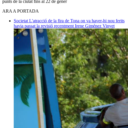
punts de la ciutat fins al 22 de gener
ARA A PORTADA
Societat
L'atracció de la fira de Tona on va haver-hi nou ferits
havia passat la revisió recentment
Irene Giménez Vinyet