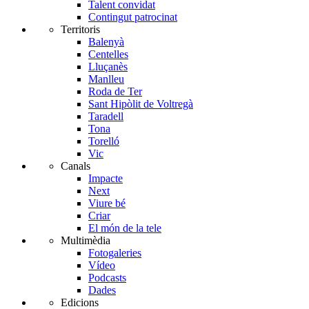
Talent convidat
Contingut patrocinat
Territoris
Balenyà
Centelles
Lluçanès
Manlleu
Roda de Ter
Sant Hipòlit de Voltregà
Taradell
Tona
Torelló
Vic
Canals
Impacte
Next
Viure bé
Criar
El món de la tele
Multimèdia
Fotogaleries
Vídeo
Podcasts
Dades
Edicions