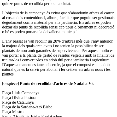
quinze punts de recollida per tota la ciutat.
L’objectiu de la campanya és evitar que s’abandonin arbres al carrer
al costat dels contenidors i, alhora, facilitar que puguin ser gestionats
degudament com a material per a la jardineria. Els arbres es poden
deixar als punts de recollida sense cap tipus d’ornament ni decoració
o bé es poden portar a la deixalleria municipal.
L’any passat es van recollir un 28% d’arbres més que l’any anterior,
la majora dels quals eren avets i no tenien la possibilitat de ser
plantats de nou amb garanties de supervivència. Per aquest motiu es
van portar a la planta de gestió de residus vegetals amb la finalitat de
triturar-los i convertir-los en adob útil per a jardineria i agricultura.
D'aquesta manera es tanca el cercle, ja que el compost és un adob
natural que es fa servir per abonar i fer créixer els arbres nous i les
plantes.
[despiece]
Punts de recollida d'arbres de Nadal a Vic
Plaça Lluís Companys
Plaça Divina Pastora
Plaça de Catalunya
Plaça de la Sardana-Ató Bisbe
Plaça Mastrot
Parc d’Occitània-Bisbe Font Andreu