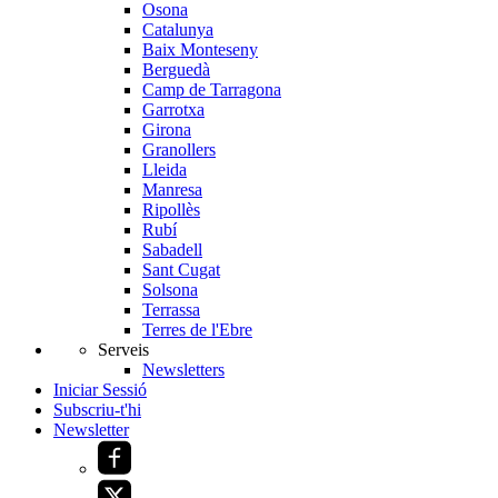
Osona
Catalunya
Baix Monteseny
Berguedà
Camp de Tarragona
Garrotxa
Girona
Granollers
Lleida
Manresa
Ripollès
Rubí
Sabadell
Sant Cugat
Solsona
Terrassa
Terres de l'Ebre
Serveis
Newsletters
Iniciar Sessió
Subscriu-t'hi
Newsletter