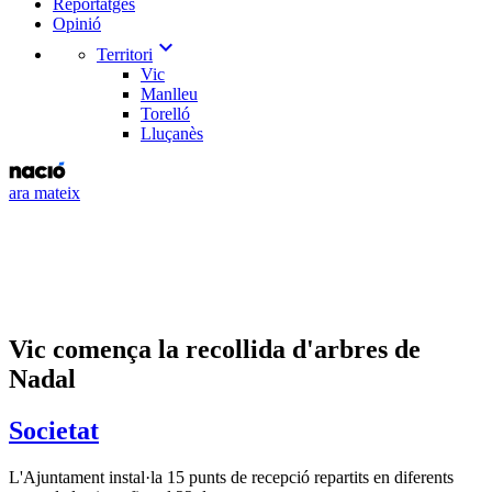
Reportatges
Opinió
expand_more
Territori
Vic
Manlleu
Torelló
Lluçanès
ara mateix
Vic comença la recollida d'arbres de
Nadal
Societat
L'Ajuntament instal·la 15 punts de recepció repartits en diferents