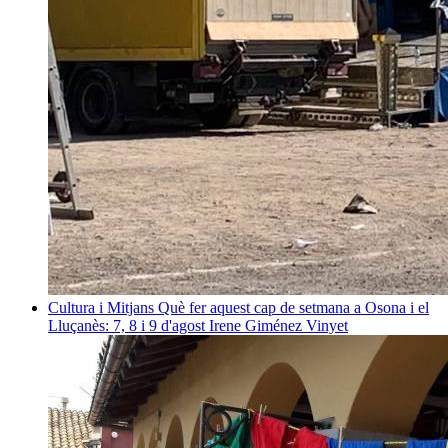
Cultura i Mitjans
Què fer aquest cap de setmana a Osona i el
Lluçanès: 7, 8 i 9 d'agost
Irene Giménez Vinyet