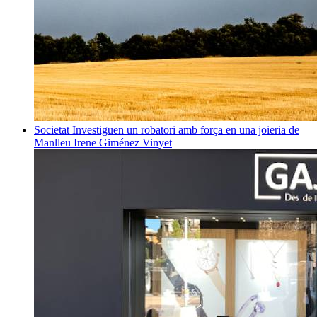
Societat
Investiguen un robatori amb força en una joieria de
Manlleu
Irene Giménez Vinyet