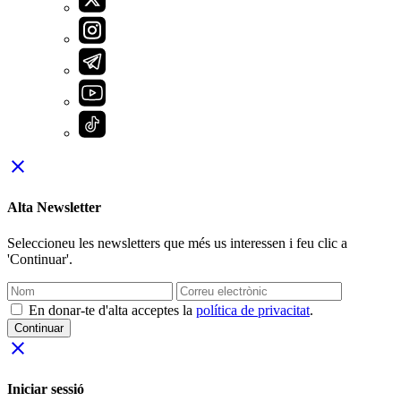
close
Alta Newsletter
Seleccioneu les newsletters que més us interessen i feu clic a
'Continuar'.
En donar-te d'alta acceptes la
política de privacitat
.
Continuar
close
Iniciar sessió