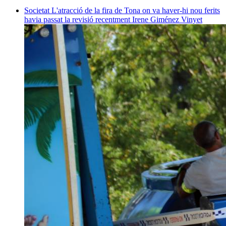
Societat
L'atracció de la fira de Tona on va haver-hi nou ferits
havia passat la revisió recentment
Irene Giménez Vinyet