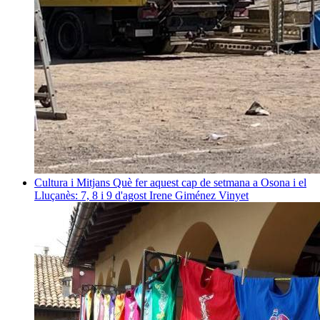
Cultura i Mitjans
Què fer aquest cap de setmana a Osona i el
Lluçanès: 7, 8 i 9 d'agost
Irene Giménez Vinyet