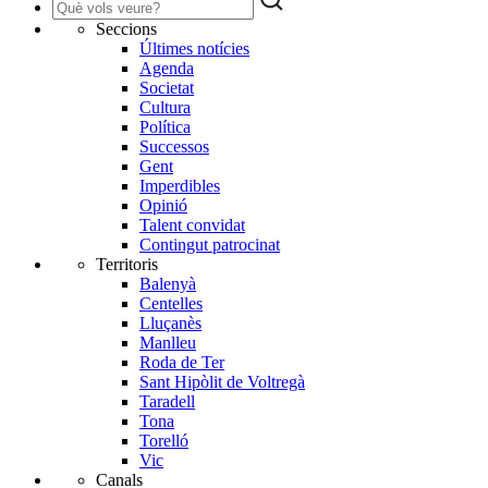
Seccions
Últimes notícies
Agenda
Societat
Cultura
Política
Successos
Gent
Imperdibles
Opinió
Talent convidat
Contingut patrocinat
Territoris
Balenyà
Centelles
Lluçanès
Manlleu
Roda de Ter
Sant Hipòlit de Voltregà
Taradell
Tona
Torelló
Vic
Canals