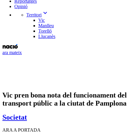
Reportatges
Opinió
expand_more
Territori
Vic
Manlleu
Torelló
Lluçanès
ara mateix
Vic pren bona nota del funcionament del
transport públic a la ciutat de Pamplona
Societat
ARA A PORTADA