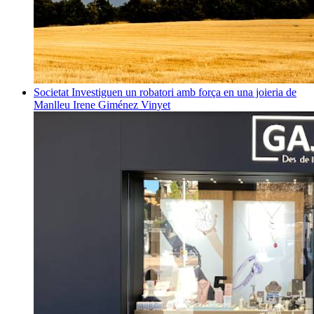
Societat
Investiguen un robatori amb força en una joieria de
Manlleu
Irene Giménez Vinyet