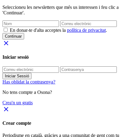
Seleccioneu les newsletters que més us interessen i feu clic a
'Continuar'.
En donar-te d'alta acceptes la
política de privacitat
.
Continuar
close
Iniciar sessió
Iniciar Sessió
Has oblidat la contrasenya?
No tens compte a Osona?
Crea'n un gratis
close
Crear compte
Periodisme
en català
, gràcies a una comunitat de gent com tu