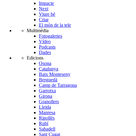
Impacte
Next
Viure bé
Criar
El món de la tele
Multimèdia
Fotogaleries
Vídeo
Podcasts
Dades
Edicions
Osona
Catalunya
Baix Monteseny
Berguedà
Camp de Tarragona
Garrotxa
Girona
Granollers
Lleida
Manresa
Ripollès
Rubí
Sabadell
Sant Cugat