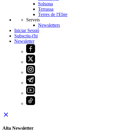
Solsona
Terrassa
Terres de l'Ebre
Serveis
Newsletters
Iniciar Sessió
Subscriu-t'hi
Newsletter
close
Alta Newsletter