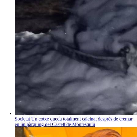
Societat
Un cotxe queda totalment calcinat després de cremar
en un pàrquing del Castell de Montesquiu