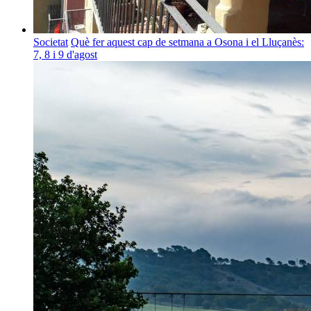
Societat
Què fer aquest cap de setmana a Osona i el Lluçanès:
7, 8 i 9 d'agost