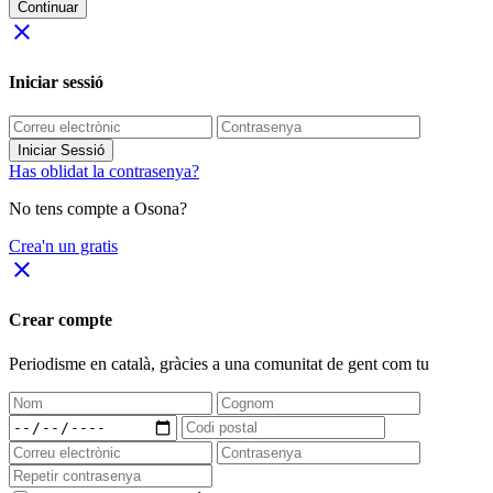
Continuar
close
Iniciar sessió
Iniciar Sessió
Has oblidat la contrasenya?
No tens compte a Osona?
Crea'n un gratis
close
Crear compte
Periodisme
en català
, gràcies a una comunitat de gent com tu