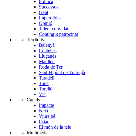
Política
Successos
Gent
Imperdibles
Opinió
Talent convidat
Contingut patrocinat
Territoris
Balenyà
Centelles
Lluçanès
Manlleu
Roda de Ter
Sant Hipòlit de Voltregà
Taradell
Tona
Torelló
Vic
Canals
Impacte
Next
Viure bé
Criar
El món de la tele
Multimèdia