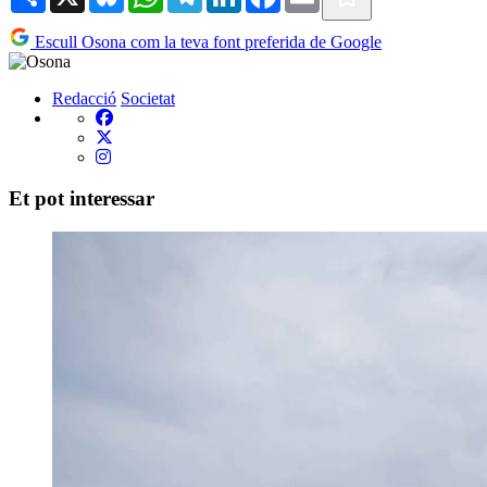
Escull Osona com la teva font preferida de Google
Redacció
Societat
Et pot interessar