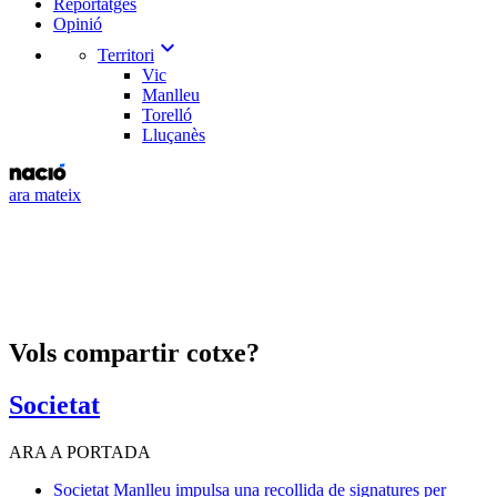
Reportatges
Opinió
expand_more
Territori
Vic
Manlleu
Torelló
Lluçanès
ara mateix
Vols compartir cotxe?
Societat
ARA A PORTADA
Societat
Manlleu impulsa una recollida de signatures per