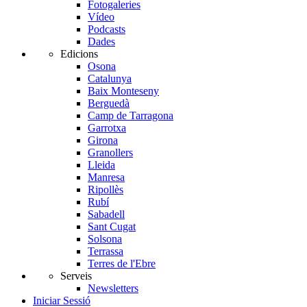
Fotogaleries
Vídeo
Podcasts
Dades
Edicions
Osona
Catalunya
Baix Monteseny
Berguedà
Camp de Tarragona
Garrotxa
Girona
Granollers
Lleida
Manresa
Ripollès
Rubí
Sabadell
Sant Cugat
Solsona
Terrassa
Terres de l'Ebre
Serveis
Newsletters
Iniciar Sessió