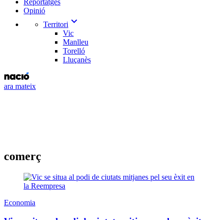
Reportatges
Opinió
expand_more
Territori
Vic
Manlleu
Torelló
Lluçanès
ara mateix
comerç
Economia