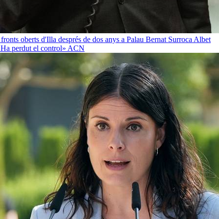
 fronts oberts d'Illa després de dos anys a Palau
Bernat Surroca Albet
«Ha perdut el control»
ACN