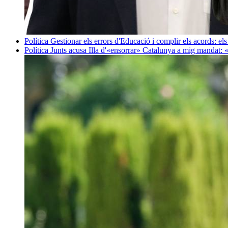
Política
Gestionar els errors d'Educació i complir els acords: els
Política
Junts acusa Illa d'«ensorrar» Catalunya a mig mandat: 