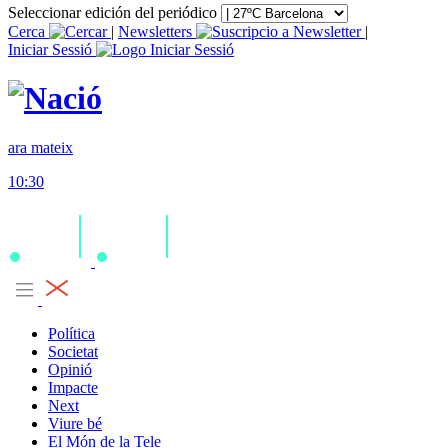
Seleccionar edición del periódico
Cerca
|
Newsletters
|
Iniciar Sessió
ara mateix
10:30
Política
Societat
Opinió
Impacte
Next
Viure bé
El Món de la Tele