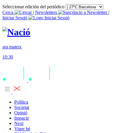
Seleccionar edición del periódico
Cerca
|
Newsletters
|
Iniciar Sessió
ara mateix
10:30
Política
Societat
Opinió
Impacte
Next
Viure bé