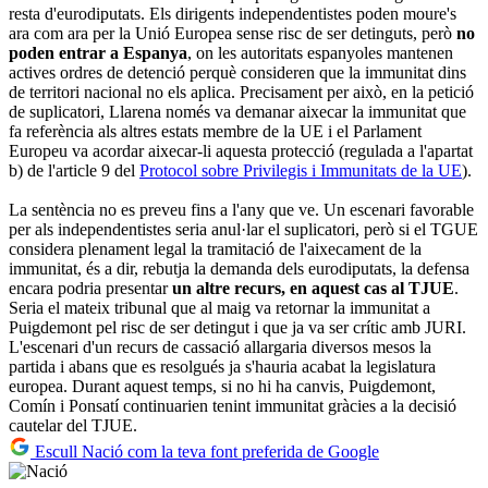
resta d'eurodiputats. Els dirigents independentistes poden moure's
ara com ara per la Unió Europea sense risc de ser detinguts, però
no
poden entrar a Espanya
, on les autoritats espanyoles mantenen
actives ordres de detenció perquè consideren que la immunitat dins
de territori nacional no els aplica. Precisament per això, en la petició
de suplicatori, Llarena només va demanar aixecar la immunitat que
fa referència als altres estats membre de la UE i el Parlament
Europeu va acordar aixecar-li aquesta protecció (regulada a l'apartat
b) de l'article 9 del
Protocol sobre Privilegis i Immunitats de la UE
).
La sentència no es preveu fins a l'any que ve. Un escenari favorable
per als independentistes seria anul·lar el suplicatori, però si el TGUE
considera plenament legal la tramitació de l'aixecament de la
immunitat, és a dir, rebutja la demanda dels eurodiputats, la defensa
encara podria presentar
un altre recurs, en aquest cas al TJUE
.
Seria el mateix tribunal que al maig va retornar la immunitat a
Puigdemont pel risc de ser detingut i que ja va ser crític amb JURI.
L'escenari d'un recurs de cassació allargaria diversos mesos la
partida i abans que es resolgués ja s'hauria acabat la legislatura
europea. Durant aquest temps, si no hi ha canvis, Puigdemont,
Comín i Ponsatí continuarien tenint immunitat gràcies a la decisió
cautelar del TJUE.
Escull Nació com la teva font preferida de Google