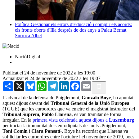
Política
Gestionar els errors d'Educació i complir els acords:
els fronts oberts d'Illa després de dos anys a Palau
Bernat
Surroca Albet
NacióDigital
Publicat el 24 de novembre de 2022 a les 19:00
Actualitzat el 24 de novembre de 2022 a les 19:07
Share
X
Bluesky
WhatsApp
Telegram
LinkedIn
Facebook
Email
L'advocat de la defensa de Puigdemont,
Gonzalo Boye
, ha apuntat
aquest dijous davant del
Tribunal General de la Unió Europea
(TGUE) que les euroordres que va emetre el magistrat instructor del
Tribunal Suprem
,
Pablo Llarena
, es van tramitar de forma
irregular. En la
primera vista celebrada aquest dijous a
Luxemburg
per tractar la immunitat dels eurodiputats de Junts -Puigdemont,
Toni Comín
i
Clara Ponsatí
-, Boye ha recordat que Llarena va
sol·licitar les euroordres entre l'octubre i el novembre de 2019, pocs