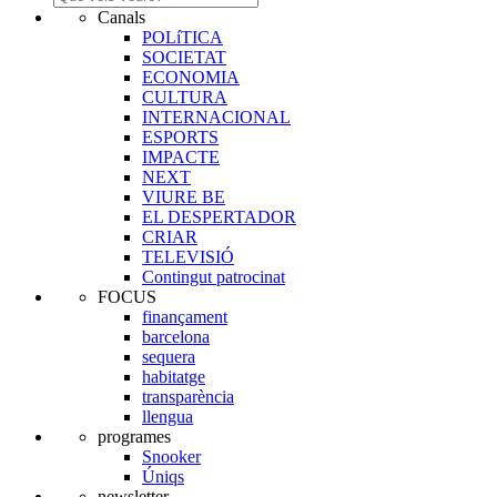
Canals
POLíTICA
SOCIETAT
ECONOMIA
CULTURA
INTERNACIONAL
ESPORTS
IMPACTE
NEXT
VIURE BE
EL DESPERTADOR
CRIAR
TELEVISIÓ
Contingut patrocinat
FOCUS
finançament
barcelona
sequera
habitatge
transparència
llengua
programes
Snooker
Úniqs
newsletter