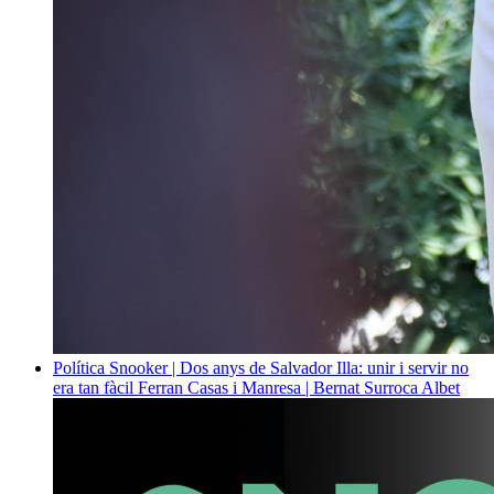
Política
Snooker | Dos anys de Salvador Illa: unir i servir no
era tan fàcil
Ferran Casas i Manresa | Bernat Surroca Albet