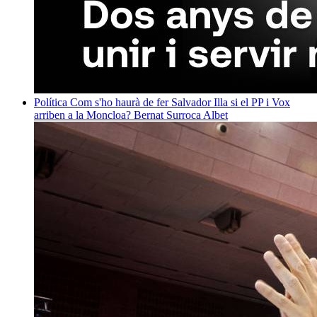
Política
Com s'ho haurà de fer Salvador Illa si el PP i Vox
arriben a la Moncloa?
Bernat Surroca Albet