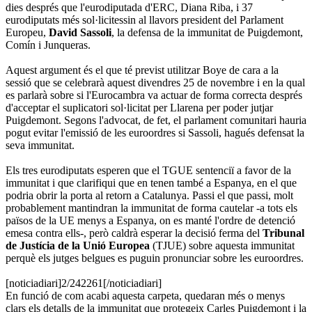
dies després que l'eurodiputada d'ERC, Diana Riba, i 37
eurodiputats més sol·licitessin al llavors president del Parlament
Europeu,
David Sassoli
, la defensa de la immunitat de Puigdemont,
Comín i Junqueras.
Aquest argument és el que té previst utilitzar Boye de cara a la
sessió que se celebrarà aquest divendres 25 de novembre i en la qual
es parlarà sobre si l'Eurocambra va actuar de forma correcta després
d'acceptar el suplicatori sol·licitat per Llarena per poder jutjar
Puigdemont. Segons l'advocat, de fet, el parlament comunitari hauria
pogut evitar l'emissió de les euroordres si Sassoli, hagués defensat la
seva immunitat.
Els tres eurodiputats esperen que el TGUE sentenciï a favor de la
immunitat i que clarifiqui que en tenen també a Espanya, en el que
podria obrir la porta al retorn a Catalunya. Passi el que passi, molt
probablement mantindran la immunitat de forma cautelar -a tots els
països de la UE menys a Espanya, on es manté l'ordre de detenció
emesa contra ells-, però caldrà esperar la decisió ferma del
Tribunal
de Justícia de la Unió Europea
(TJUE) sobre aquesta immunitat
perquè els jutges belgues es puguin pronunciar sobre les euroordres.
[noticiadiari]2/242261[/noticiadiari]
En funció de com acabi aquesta carpeta, quedaran més o menys
clars els detalls de la immunitat que protegeix Carles Puigdemont i la