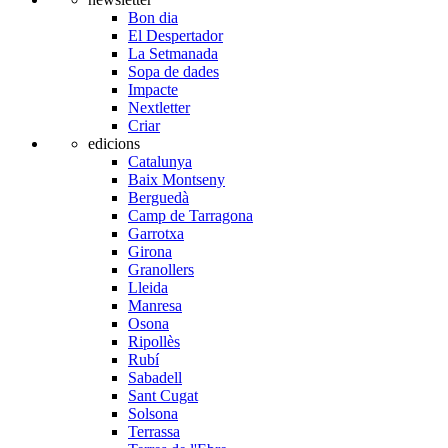
Bon dia
El Despertador
La Setmanada
Sopa de dades
Impacte
Nextletter
Criar
edicions
Catalunya
Baix Montseny
Berguedà
Camp de Tarragona
Garrotxa
Girona
Granollers
Lleida
Manresa
Osona
Ripollès
Rubí
Sabadell
Sant Cugat
Solsona
Terrassa