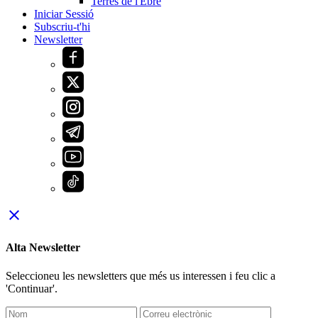
Terres de l'Ebre
Iniciar Sessió
Subscriu-t'hi
Newsletter
close
Alta Newsletter
Seleccioneu les newsletters que més us interessen i feu clic a
'Continuar'.