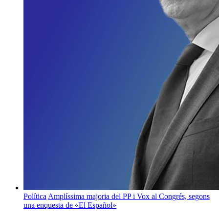
Política
Amplíssima majoria del PP i Vox al Congrés, segons
una enquesta de «El Español»