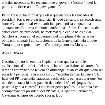
efectius necessaris. Ha reclamat que el govern Sánchez "lideri la
política de firmesa i no l'apaivagament".
Pablo Casado ha afirmat que ell sí que atendria les trucades del
president Torra, però per anunciar-li "que trenca tots els acords amb
JuntsxCat i amb qualsevol partit independentista en quaranta
ajuntaments d'aquesta comunitat autònoma". Sobre l'intercanvi de
cartes entre els presidents, ha reclamat que el que ha d'enviar
Sánchez a Torra és "el requerimentdel compliment de les seves
obligacions legals i constitucionals de la Generalitat". Ha dit que
Torra no pot seguir al davant d'una força com els Mossos.
Avís a Rivera
Casado, que no ha entrat a Capitania sinó que ha rebut les
explicacions d'un oficial del cos i n'ha saludat d'altres al carrer, s'ha
referit a l'afirmació de Rivera de diumenge, quan va dir que volia ser
president per posar a la presó els qui "intentin trencar Espanya". El
líder del PP ha aprofitat aquestes declaracions per assegurar que "en
una democràcia hi ha separació de poders i són els jutges els qui
posen la gent a la presó" i no els dirigents polítics. Casado ha estat
acompanyat del president del PP català, Alejandro Fernández,
Cayetana Álvarez de Toledo i Josep Bou.