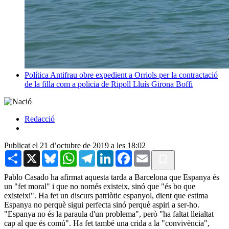
Política
Antifrau obre expedient a Orriols per la contractació
de la filla com a policia de Ripoll
Lluís Girona Boffi
Redacció
Publicat el 21 d’octubre de 2019 a les 18:02
Share
X
Bluesky
WhatsApp
Telegram
LinkedIn
Facebook
Email
Pablo Casado ha afirmat aquesta tarda a Barcelona que Espanya és
un "fet moral" i que no només existeix, sinó que "és bo que
existeixi". Ha fet un discurs patriòtic espanyol, dient que estima
Espanya no perquè sigui perfecta sinó perquè aspiri a ser-ho.
"Espanya no és la paraula d'un problema", però "ha faltat lleialtat
cap al que és comú". Ha fet també una crida a la "convivència",