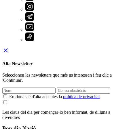
close
Alta Newsletter
Seleccioneu les newsletters que més us interessen i feu clic a
'Continuar'.
En donar-te d'alta acceptes la
política de privacitat
.
Les claus del dia per començar-lo ben informat, de dilluns a
divendres
Bon dia Nació