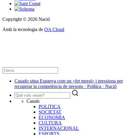
Copyright © 2026 Nació
Amb la tecnologia de
OA Cloud
Casado situa Espanya com un «fet moral» i pressiona per
recuperar la competència de presons · Política · Nació
Canals
POLíTICA
SOCIETAT
ECONOMIA
CULTURA
INTERNACIONAL
ESPORTS