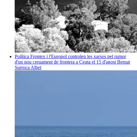
Política
Frontex i l'Europol controlen les xarxes pel rumor
d'un nou creuament de frontera a Ceuta el 15 d'agost
Bernat
Surroca Albet