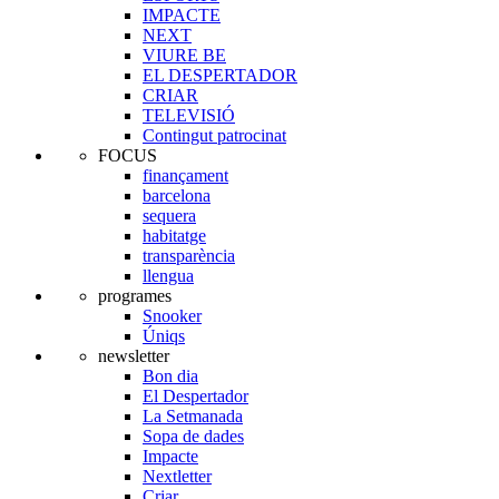
IMPACTE
NEXT
VIURE BE
EL DESPERTADOR
CRIAR
TELEVISIÓ
Contingut patrocinat
FOCUS
finançament
barcelona
sequera
habitatge
transparència
llengua
programes
Snooker
Úniqs
newsletter
Bon dia
El Despertador
La Setmanada
Sopa de dades
Impacte
Nextletter
Criar