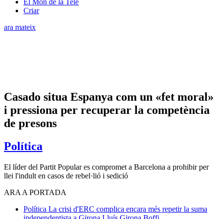
El Món de la Tele
Criar
ara mateix
Casado situa Espanya com un «fet moral»
i pressiona per recuperar la competència
de presons
Política
El líder del Partit Popular es compromet a Barcelona a prohibir per
llei l'indult en casos de rebel·lió i sedició
ARA A PORTADA
Política
La crisi d'ERC complica encara més repetir la suma
independentista a Girona
Lluís Girona Boffi