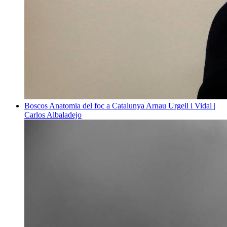
Boscos
Anatomia del foc a Catalunya
Arnau Urgell i Vidal |
Carlos Albaladejo