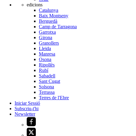
edicions
Catalunya
Baix Montseny
Berguedà
Camp de Tarragona
Garrotxa
Girona
Granollers
Lleida
Manresa
Osona
Ripollès
Rubí
Sabadell
Sant Cugat
Solsona
Terrassa
Terres de l'Ebre
Iniciar Sessió
Subscriu-t'hi
Newsletter