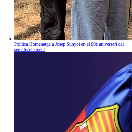
Política
Homenatge a Josep Sunyol en el 90è aniversari del
seu afusellament