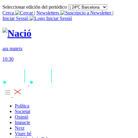
Seleccionar edición del periódico
Cerca
|
Newsletters
|
Iniciar Sessió
ara mateix
10:30
Política
Societat
Opinió
Impacte
Next
Viure bé