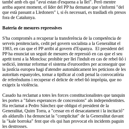
també amb els qui "avui estan d'esquena a la llei". Però mentre
arriba aquest moment, el líder del PP ha demanat que s'informi "del
que està passant a Lledoners" i, si és necessari, es traslladi els presos
fora de Catalunya.
Bateria de mesures repressives
S'ha compromès a recuperar la transferència de la competència de
serveis penitenciaris, cedit pel govern socialista a la Generalitat el
1983, en cas que el PP arribi al govern d'Espanya. El president del
PP ha enunciat un seguit de mesures de repressió en cas que el seu
aprtit torni a la Moncloa: prohibir per llei l'indult en cas de rebel·lió i
sedició, intentar reformar el sistema d'euroordres per aconseguir que
la justícia europea hagi d'atendre automàticament les peticions de les
autoritats espanyoles, tornar a tipificar al codi penal la convocatòria
de referèndums i recuperar el delicte de rebel·lió impròpia, que no
exigeix la violència.
Casado ha reclamat a totes les forces constitucionalistes que tanquin
les portes a "falses esperances de concessions" als independentistes.
Ha reclamat a Pedro Sánchez que obligui el president de la
Generalitat, Quim Torra, a "cessar en el desacatament i la incitació"
als aldarulls i ha denunciat la "complicitat" de la Generalitat davant
la "kale borroka" fent que els qui han provocat els incidents paguin
les destrosses.