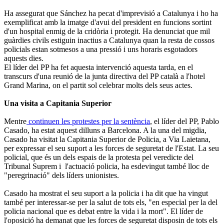
Ha assegurat que Sánchez ha pecat d'imprevisió a Catalunya i ho ha
exemplificat amb la imatge d'avui del president en funcions sortint
d'un hospital enmig de la cridòria i protegit. Ha denunciat que mil
guàrdies civils estiguin inactius a Catalunya quan la resta de cossos
policials estan sotmesos a una pressió i uns horaris esgotadors
aquests dies.
El líder del PP ha fet aquesta intervenció aquesta tarda, en el
transcurs d'una reunió de la junta directiva del PP català a l'hotel
Grand Marina, on el partit sol celebrar molts dels seus actes.
Una visita a Capitania Superior
Mentre
continuen les protestes per la sentència
, el líder del PP, Pablo
Casado, ha estat aquest dilluns a Barcelona. A la una del migdia,
Casado ha visitat la Capitania Superior de Policia, a Via Laietana,
per expressar el seu suport a les forces de seguretat de l'Estat. La seu
policial, que és un dels espais de la protesta pel veredicte del
Tribunal Suprem i l'actuació policia, ha esdevingut també lloc de
"peregrinació" dels líders unionistes.
Casado ha mostrat el seu suport a la policia i ha dit que ha vingut
també per interessar-se per la salut de tots els, "en especial per la del
policia nacional que es debat entre la vida i la mort". El líder de
l'oposició ha demanat que les forces de seguretat disposin de tots els