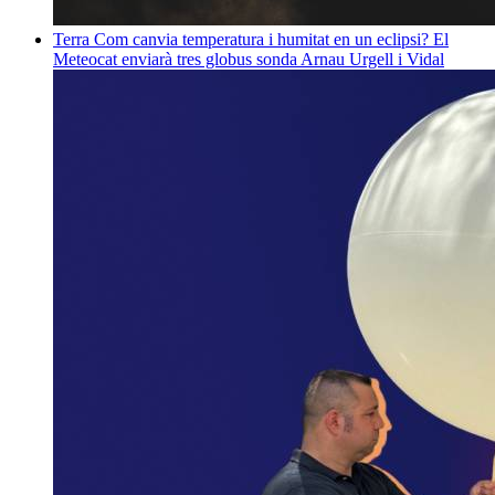
Terra
Com canvia temperatura i humitat en un eclipsi? El
Meteocat enviarà tres globus sonda
Arnau Urgell i Vidal