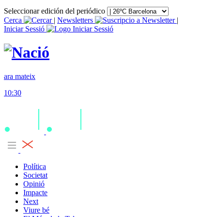
Seleccionar edición del periódico
Cerca
|
Newsletters
|
Iniciar Sessió
ara mateix
10:30
Política
Societat
Opinió
Impacte
Next
Viure bé