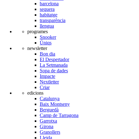
barcelona
sequera
habitatge
transparència
llengua
programes
Snooker
Úniqs
newsletter
Bon dia
El Despertador
La Setmanada
Sopa de dades
Impacte
Nextletter
Criar
edicions
Catalunya
Baix Montseny
Berguedà
Camp de Tarragona
Garrotxa
Girona
Granollers
Lleida