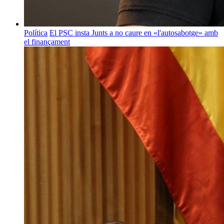
Política
El PSC insta Junts a no caure en «l'autosabotge» amb
el finançament