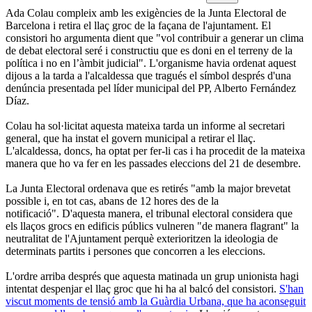
Ada Colau compleix amb les exigències de la Junta Electoral de
Barcelona i retira el llaç groc de la façana de l'ajuntament. El
consistori ho argumenta dient que "vol contribuir a generar un clima
de debat electoral seré i constructiu que es doni en el terreny de la
política i no en l’àmbit judicial". L'organisme havia ordenat aquest
dijous a la tarda a l'alcaldessa que tragués el símbol després d'una
denúncia presentada pel líder municipal del PP, Alberto Fernández
Díaz.
Colau ha sol·licitat aquesta mateixa tarda un informe al secretari
general, que ha instat el govern municipal a retirar el llaç.
L'alcaldessa, doncs, ha optat per fer-li cas i ha procedit de la mateixa
manera que ho va fer en les passades eleccions del 21 de desembre.
La Junta Electoral ordenava que es retirés "amb la major brevetat
possible i, en tot cas, abans de 12 hores des de la
notificació". D'aquesta manera, el tribunal electoral considera que
els llaços grocs en edificis públics vulneren "de manera flagrant" la
neutralitat de l'Ajuntament perquè exterioritzen la ideologia de
determinats partits i persones que concorren a les eleccions.
L'ordre arriba després que aquesta matinada un grup unionista hagi
intentat despenjar el llaç groc que hi ha al balcó del consistori.
S'han
viscut moments de tensió amb la Guàrdia Urbana, que ha aconseguit