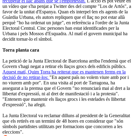
recuperar el llaç abans que se l'emportessin.
L'acció es pot veure en
un vídeo que s'ha penjat a Twitter des del compte "Los de Artós", a
favor de la unitat d'Espanya. Quan els interpel·len els agents de la
Guàrdia Urbana, els autors repliquen que el llaç no pot estar allà
perquè "ho ha ordenat un jutge", en referència a l'ordre de la Junta
Electoral Central. Cinc persones han estat identificades per la
Urbana i pels Mossos d'Esquadra. Al matí el govern municipal ha
decidit tornar-lo el símbol.
Torra planta cara
La petició de la Junta Electoral de Barcelona arriba l'endemà que el
Govern s'hagi negat a retirar els llaços grocs dels edificis públics.
Aquest matí, Quim Torra ha reiterat que es mantenen ferms en la
decisió de no retirar-los:
"En aquest país no volem viure amb por i
no viurem amb por". En una visita al port de Tarragona, ha
assegurat a la premsa que el Govern "no renunciarà mai al dret a la
llibertat d'expressió, ni al dret de manifestació i a la protesta".
"Entenem que mantenir els llaços grocs i les estelades és llibertat
d'expressió", ha afegit.
La Junta Electoral va reclamar dilluns al president de la Generalitat
que els retirés en un termini de 48 hores en considerar que "són
símbols partidistes utilitzats per formacions que concorren a les
eleccions".