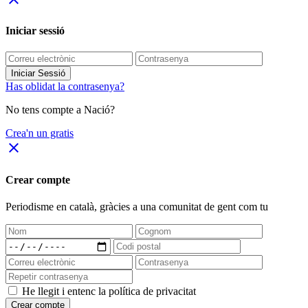
Iniciar sessió
Iniciar Sessió
Has oblidat la contrasenya?
No tens compte a Nació?
Crea'n un gratis
close
Crear compte
Periodisme
en català
, gràcies a una comunitat de gent com tu
He llegit i entenc la política de privacitat
Crear compte