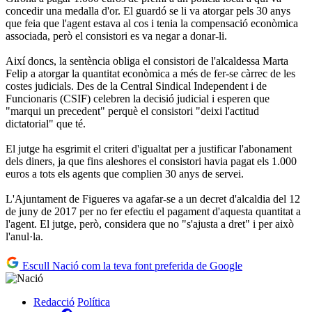
concedir una medalla d'or. El guardó se li va atorgar pels 30 anys
que feia que l'agent estava al cos i tenia la compensació econòmica
associada, però el consistori es va negar a donar-li.
Així doncs, la sentència obliga el consistori de l'alcaldessa Marta
Felip a atorgar la quantitat econòmica a més de fer-se càrrec de les
costes judicials. Des de la Central Sindical Independent i de
Funcionaris (CSIF) celebren la decisió judicial i esperen que
"marqui un precedent" perquè el consistori "deixi l'actitud
dictatorial" que té.
El jutge ha esgrimit el criteri d'igualtat per a justificar l'abonament
dels diners, ja que fins aleshores el consistori havia pagat els 1.000
euros a tots els agents que complien 30 anys de servei.
L'Ajuntament de Figueres va agafar-se a un decret d'alcaldia del 12
de juny de 2017 per no fer efectiu el pagament d'aquesta quantitat a
l'agent. El jutge, però, considera que no "s'ajusta a dret" i per això
l'anul·la.
Escull Nació com la teva font preferida de Google
Redacció
Política