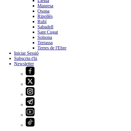
Lleida
Manresa
Osona
Ripollès
Rubí
Sabadell
Sant Cugat
Solsona
Terrassa
Terres de l'Ebre
Iniciar Sessió
Subscriu-t'hi
Newsletter