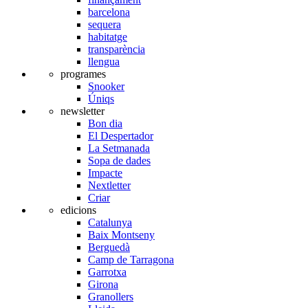
barcelona
sequera
habitatge
transparència
llengua
programes
Snooker
Úniqs
newsletter
Bon dia
El Despertador
La Setmanada
Sopa de dades
Impacte
Nextletter
Criar
edicions
Catalunya
Baix Montseny
Berguedà
Camp de Tarragona
Garrotxa
Girona
Granollers