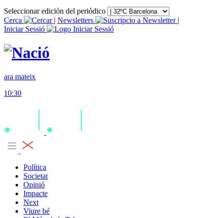
Seleccionar edición del periódico
Cerca
|
Newsletters
|
Iniciar Sessió
ara mateix
10:30
Política
Societat
Opinió
Impacte
Next
Viure bé