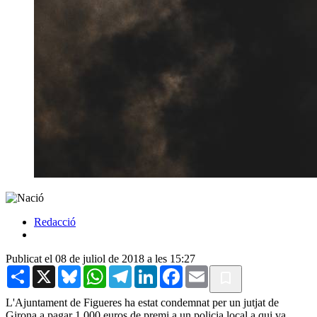
Redacció
Publicat el 08 de juliol de 2018 a les 15:27
Share
X
Bluesky
WhatsApp
Telegram
LinkedIn
Facebook
Email
L'Ajuntament de Figueres ha estat condemnat per un jutjat de
Girona a pagar 1.000 euros de premi a un policia local a qui va