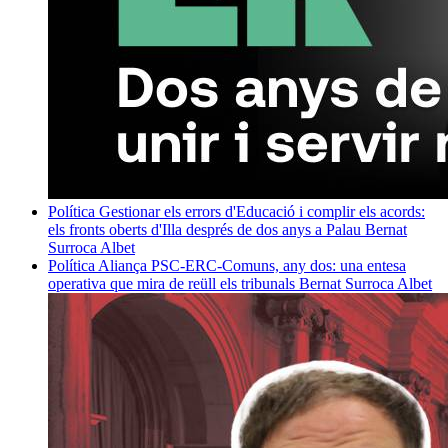
Política
Gestionar els errors d'Educació i complir els acords:
els fronts oberts d'Illa després de dos anys a Palau
Bernat
Surroca Albet
Política
Aliança PSC-ERC-Comuns, any dos: una entesa
operativa que mira de reüll els tribunals
Bernat Surroca Albet