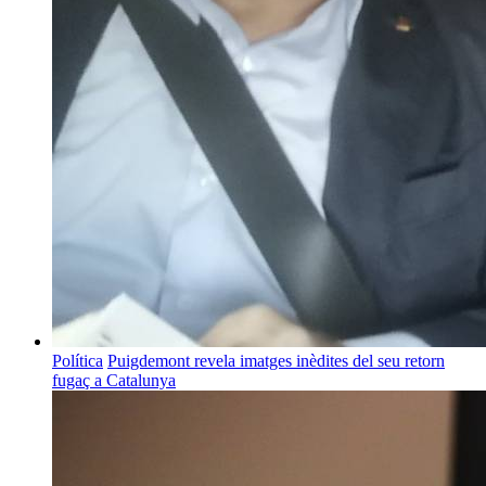
Política
Puigdemont revela imatges inèdites del seu retorn
fugaç a Catalunya