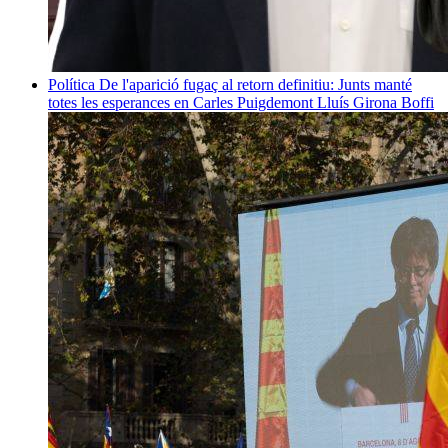
Política
De l'aparició fugaç al retorn definitiu: Junts manté
totes les esperances en Carles Puigdemont
Lluís Girona Boffi