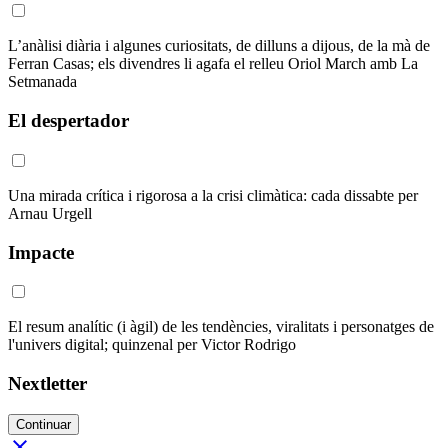
L’anàlisi diària i algunes curiositats, de dilluns a dijous, de la mà de
Ferran Casas; els divendres li agafa el relleu Oriol March amb La
Setmanada
El despertador
Una mirada crítica i rigorosa a la crisi climàtica: cada dissabte per
Arnau Urgell
Impacte
El resum analític (i àgil) de les tendències, viralitats i personatges de
l'univers digital; quinzenal per Victor Rodrigo
Nextletter
Continuar
close