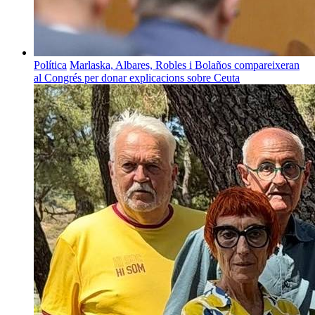
Política
Marlaska, Albares, Robles i Bolaños compareixeran
al Congrés per donar explicacions sobre Ceuta