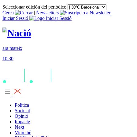
Seleccionar edición del periódico
Cerca
|
Newsletters
|
Iniciar Sessió
ara mateix
10:30
Política
Societat
Opinió
Impacte
Next
Viure bé