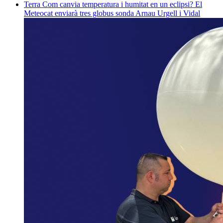
Terra
Com canvia temperatura i humitat en un eclipsi? El
Meteocat enviarà tres globus sonda
Arnau Urgell i Vidal