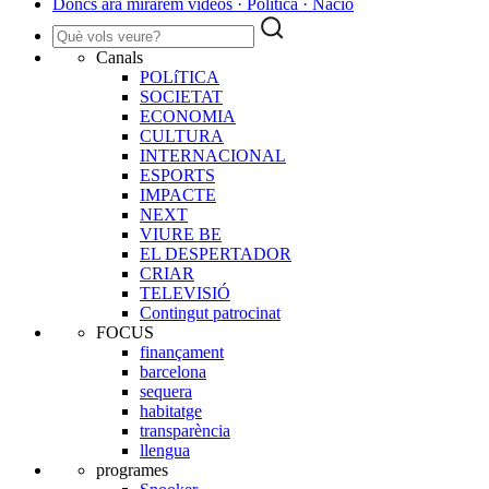
Doncs ara mirarem vídeos · Política · Nació
Canals
POLíTICA
SOCIETAT
ECONOMIA
CULTURA
INTERNACIONAL
ESPORTS
IMPACTE
NEXT
VIURE BE
EL DESPERTADOR
CRIAR
TELEVISIÓ
Contingut patrocinat
FOCUS
finançament
barcelona
sequera
habitatge
transparència
llengua
programes