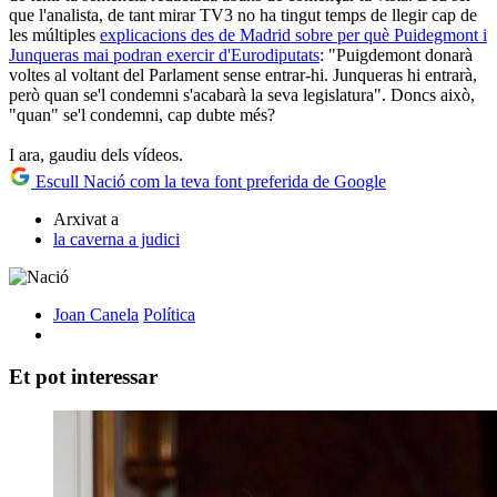
que l'analista, de tant mirar TV3 no ha tingut temps de llegir cap de
les múltiples
explicacions des de Madrid sobre per què Puidegmont i
Junqueras mai podran exercir d'Eurodiputats
: "Puigdemont donarà
voltes al voltant del Parlament sense entrar-hi. Junqueras hi entrarà,
però quan se'l condemni s'acabarà la seva legislatura". Doncs això,
"quan" se'l condemni, cap dubte més?
I ara, gaudiu dels vídeos.
Escull Nació com la teva font preferida de Google
Arxivat a
la caverna a judici
Joan Canela
Política
Et pot interessar