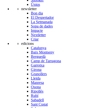
Snooker
Úniqs
newsletter
Bon dia
El Despertador
La Setmanada
Sopa de dades
Impacte
Nextletter
Criar
edicions
Catalunya
Baix Montseny
Berguedà
Camp de Tarragona
Garrotxa
Girona
Granollers
Lleida
Manresa
Osona
Ripollès
Rubí
Sabadell
Sant Cugat