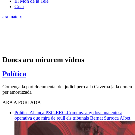
El Món de la Tele
Criar
ara mateix
Doncs ara mirarem vídeos
Política
Comença la part documental del judici però a la Caverna ja la donen
per amortitzada
ARA A PORTADA
Política
Aliança PSC-ERC-Comuns, any dos: una entesa
operativa que mira de reüll els tribunals
Bernat Surroca Albet