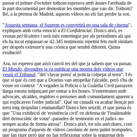
passar el primer d'octubre tothom esperava amb ànsies l'arribada de
la part documental per demostrar les mentides que van dir. Tothom?
Bé, a la premsa de Madrid, aquests vídeos no els fan perdre la son.
"
Aquesta setmana, el Suprem es convertirà en una sala de cinema
",
expliquen amb certa emoció a
El Confidencial
. Doncs això, es
veuran
pel·lículetes
i serà més entretingut per als periodistes als qui
els ha tocat empassar-se 42.345 testimonis repetint fets molt similars
per després extreure'n una crònica que sembli diferent. Quina
exultació!
Ara, no espereu que això canviï res del que ja sabem que va passar.
El Mundo
, divendres ja va publicar una mostra dels vídeos que
veurà el Tribunal
: "del 'clavar porra' al policia colpejat al terra". I és
que sí que és cert que a Dosrius van atropellar l'alcalde, però s'ha de
veure en context: "A vegades la Policia o la Guàrdia Civil passaven
llarga estona mitjançant per entrar a les bones. S'entretenien amb
advocats, alcaldes, regidors o persones amb comandament aparent a
qui explicaven l'ordre judicial". Què un ciutadà va acabar llençat per
terra mig despullat i emmanillat? Doncs ben senzill, el que passa és
que "Una exhibició de 'resistència civil' en defensa de 'l'inalienable
dret democràtic de votar' -paraules de testmonis en el judici- no
sempre acaba de forma airosa". Doncs això, tot són anècdotes, com
un programa d'aquests de vídeos casolans de nens patint trompades,
que fan riure però que no fan reflexionar sobre la seguretat dels