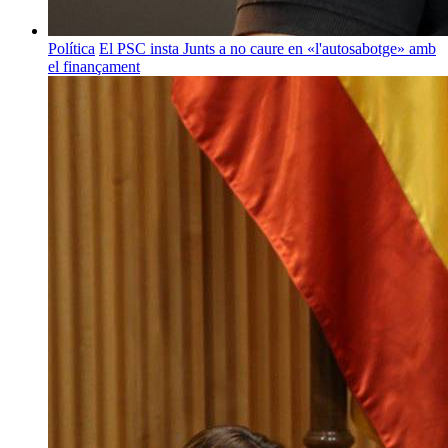
Política
El PSC insta Junts a no caure en «l'autosabotge» amb
el finançament