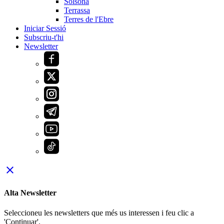
Solsona
Terrassa
Terres de l'Ebre
Iniciar Sessió
Subscriu-t'hi
Newsletter
close
Alta Newsletter
Seleccioneu les newsletters que més us interessen i feu clic a
'Continuar'.