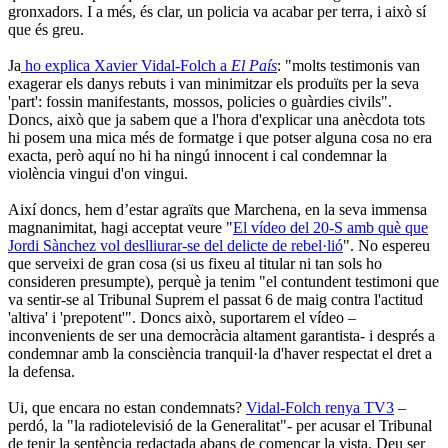
gronxadors. I a més, és clar, un policia va acabar per terra, i això sí
que és greu.
Ja
ho explica Xavier Vidal-Folch a
El País
: "molts testimonis van
exagerar els danys rebuts i van minimitzar els produïts per la seva
'part': fossin manifestants, mossos, policies o guàrdies civils".
Doncs, això que ja sabem que a l'hora d'explicar una anècdota tots
hi posem una mica més de formatge i que potser alguna cosa no era
exacta, però aquí no hi ha ningú innocent i cal condemnar la
violència vingui d'on vingui.
Així doncs, hem d’estar agraïts que Marchena, en la seva immensa
magnanimitat, hagi acceptat veure "
El vídeo del 20-S amb què que
Jordi Sànchez vol deslliurar-se del delicte de rebel·lió
". No espereu
que serveixi de gran cosa (si us fixeu al titular ni tan sols ho
consideren presumpte), perquè ja tenim "el contundent testimoni que
va sentir-se al Tribunal Suprem el passat 6 de maig contra l'actitud
'altiva' i 'prepotent'". Doncs això, suportarem el vídeo –
inconvenients de ser una democràcia altament garantista- i després a
condemnar amb la consciència tranquil·la d'haver respectat el dret a
la defensa.
Ui, que encara no estan condemnats?
Vidal-Folch renya TV3
–
perdó, la "la radiotelevisió de la Generalitat"- per acusar el Tribunal
de tenir la sentència redactada abans de començar la vista. Deu ser