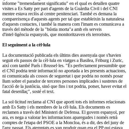
informe "tremendament significatiu" en el qual es detallen quatre
visites a Es Satty per part d'agents de la Guàrdia Civil i del CNI
mentre estava reclòs al centre penitenciari. També es demana la
compareixença d'aquests agents per tal que estableixin la naturalesa
d'aquests contactes, i també la manera com l'imam es comunicava a
través del mètode de la "bústia morta"a amb els serveis
d'intel·ligència espanyols, que monitoritzaven els terroristes.
El seguiment a la cèl·lula
La documentació publicada els últims dies assenyala que s'havien
seguit els passos de la cèl·lula en viatges a Basilea, Friburg i Zuric,
així com també París i Brussel·les. "És perfectament presumible que
el CNI podria tenir informació no aportada a les presents actuacions,
ni comunicada als cossos de seguretat i que podria no només posar
llum sobre el parador de terceres persones implicades i sustretes de
l'acció de la justóicia, sinó que fins i tot podria, potser, haver evitat el
fatal desenllaç", sosté el text.
La sol·licitud reclama al CNI que aporti tots els informes relacionats
amb Es Satty i els membres de la cèl·lula. Els documents es
reclamen a través del Ministeri de Defensa. El govern espanyol, per
ara, es nega a valorar les informacions aparegudes i només retrà
comptes de l'etapa del PSOE a la Moncloa, és a dir, des del juny de
l'any passat. Els atemptats es van produir quan era el PP qui estava