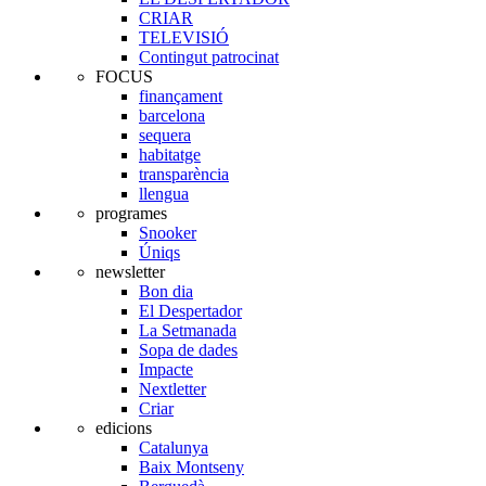
CRIAR
TELEVISIÓ
Contingut patrocinat
FOCUS
finançament
barcelona
sequera
habitatge
transparència
llengua
programes
Snooker
Úniqs
newsletter
Bon dia
El Despertador
La Setmanada
Sopa de dades
Impacte
Nextletter
Criar
edicions
Catalunya
Baix Montseny