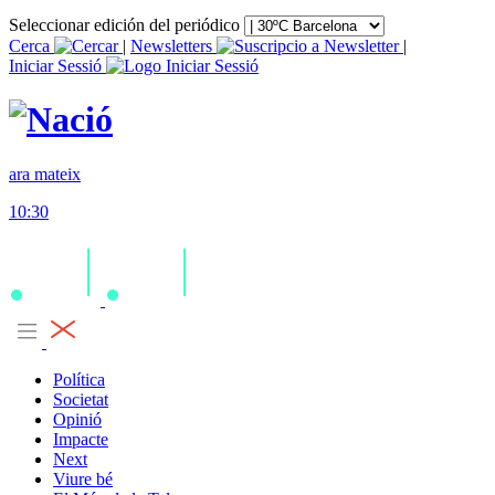
Seleccionar edición del periódico
Cerca
|
Newsletters
|
Iniciar Sessió
ara mateix
10:30
Política
Societat
Opinió
Impacte
Next
Viure bé