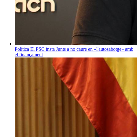
Política
El PSC insta Junts a no caure en «l'autosabotge» amb
el finançament