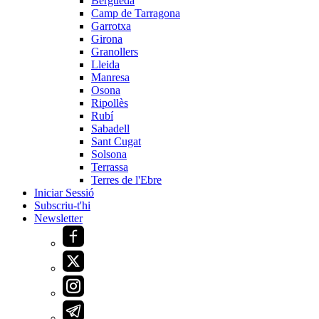
Berguedà
Camp de Tarragona
Garrotxa
Girona
Granollers
Lleida
Manresa
Osona
Ripollès
Rubí
Sabadell
Sant Cugat
Solsona
Terrassa
Terres de l'Ebre
Iniciar Sessió
Subscriu-t'hi
Newsletter