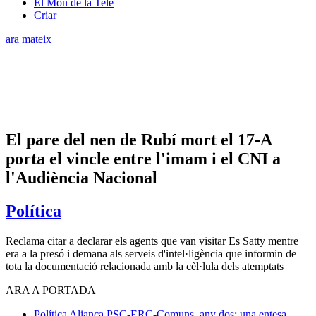
El Món de la Tele
Criar
ara mateix
El pare del nen de Rubí mort el 17-A
porta el vincle entre l'imam i el CNI a
l'Audiència Nacional
Política
Reclama citar a declarar els agents que van visitar Es Satty mentre
era a la presó i demana als serveis d'intel·ligència que informin de
tota la documentació relacionada amb la cèl·lula dels atemptats
ARA A PORTADA
Política
Aliança PSC-ERC-Comuns, any dos: una entesa