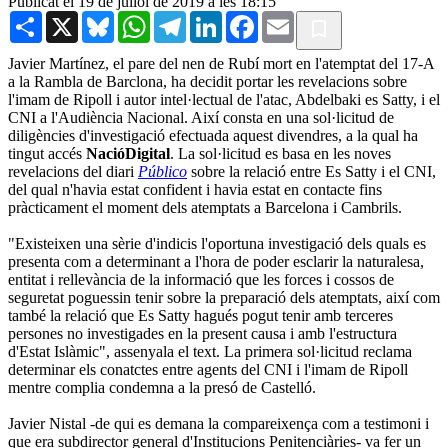
Publicat el 19 de juliol de 2019 a les 18:15
Share
X
Bluesky
WhatsApp
Telegram
LinkedIn
Facebook
Email
Javier Martínez, el pare del nen de Rubí mort en l'atemptat del 17-A
a la Rambla de Barclona, ha decidit portar les revelacions sobre
l'imam de Ripoll i autor intel·lectual de l'atac, Abdelbaki es Satty, i el
CNI a l'Audiència Nacional. Així consta en una sol·licitud de
diligències d'investigació efectuada aquest divendres, a la qual ha
tingut accés
NacióDigital
. La sol·licitud es basa en les noves
revelacions del diari
Público
sobre la relació entre Es Satty i el CNI,
del qual n'havia estat confident i havia estat en contacte fins
pràcticament el moment dels atemptats a Barcelona i Cambrils.
"Existeixen una sèrie d'indicis l'oportuna investigació dels quals es
presenta com a determinant a l'hora de poder esclarir la naturalesa,
entitat i rellevància de la informació que les forces i cossos de
seguretat poguessin tenir sobre la preparació dels atemptats, així com
també la relació que Es Satty hagués pogut tenir amb terceres
persones no investigades en la present causa i amb l'estructura
d'Estat Islàmic", assenyala el text. La primera sol·licitud reclama
determinar els conatctes entre agents del CNI i l'imam de Ripoll
mentre complia condemna a la presó de Castelló.
Javier Nistal -de qui es demana la compareixença com a testimoni i
que era subdirector general d'Institucions Penitenciàries- va fer un