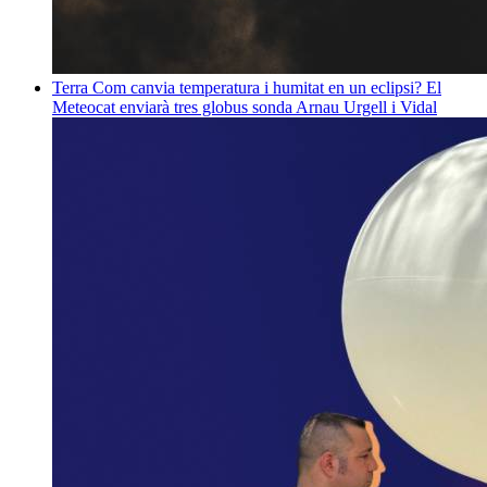
Terra
Com canvia temperatura i humitat en un eclipsi? El
Meteocat enviarà tres globus sonda
Arnau Urgell i Vidal