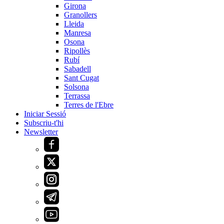
Girona
Granollers
Lleida
Manresa
Osona
Ripollès
Rubí
Sabadell
Sant Cugat
Solsona
Terrassa
Terres de l'Ebre
Iniciar Sessió
Subscriu-t'hi
Newsletter