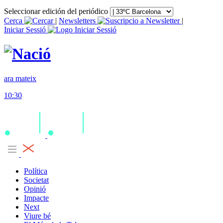
Seleccionar edición del periódico
Cerca
|
Newsletters
|
Iniciar Sessió
ara mateix
10:30
Política
Societat
Opinió
Impacte
Next
Viure bé