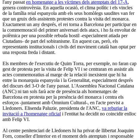
l'any passat
en homenatge a les víctimes dels atemptats del 17-A
,
genera controvèrsia. En aquella ocasió, el clima polític i els vincles
de la família reial espanyola amb els seus homòlegs saudites van fer
que un gruix dels assistents protestes contra la visita del monarca.
Exactament un any després, el rei torna a Barcelona per participar en
la commemoració del primer aniversari dels atacs, i ho fa envoltat de
polèmica per una possible rebuda hostil -especialment atiada per
Ciutadans- de part del sobiranisme. En aquest cas, però, els
representants institucionals i civils del moviment català han optat per
una resposta freda i distant.
Els membres de l'executiu de Quim Torra, per exemple, no faran cap
gest de protesta per la visita de Felip VI i se centraran en assistir als
actes commemoratius al marge de la relació inexistent que hi ha
entre la monarquia espanyola i la Generalitat, especialment després
del discurs del 3-O de l'any passat. L'Assemblea Nacional Catalana
(ANC) ni tan sols farà acte de presència als homenatges de
Barcelona en protesta per la presència del monarca i centra els
esforços -juntament amb Òmnium Cultural-, en l'acte previst a
Lledoners. Elisenda Paluzie, presidenta de l'ANC,
va rebutjar la
invitació a l'homenatge oficial
i l'entitat ha decidit no coincidir enlloc
amb Felip VI.
Al centre penitenciari de Lledoners hi ha privat de llibertat Joaquim
Forn, conseller d'Interior en el moment dels atemptats i responsable