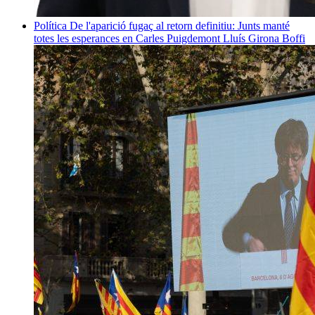
Política
De l'aparició fugaç al retorn definitiu: Junts manté
totes les esperances en Carles Puigdemont
Lluís Girona Boffi