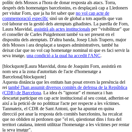
polític dels Mossos a l'hora de donar resposta als atacs. Torra,
després dels homenatges barcelonins, es desplaçarà cap a Lledoners
per visitar Forn, que ja ha fet saber que
no vol cap acte de
commemoració específic
sinó un de global a tots aquells que van
col·laborar en la gestió dels atemptats gihadistes. La parella de Forn,
Laura Masvidal,
assistirà als actes institucionals
per "visibilitzar" que
el conseller de Carles Puigdemont també va ser present en el
dispositiu dels atemptats. D'altra banda, Josep Lluís Trapero, major
dels Mossos i ara desplaçat a tasques administratives, també ha
deixat clar que no vol cap homenatge nominal ni que es faci servir la
seva imatge,
una condició a la qual ha accedit l'ANC
.
[blockquote]Laura Masvidal, dona de Joaquim Forn, assistirà en
nom seu a la zona d'autoritats de l'acte d'homenatge a
Barcelona[/blockquote]
Aquesta distància que les entitats han posat envers la presència del
rei
també l'han assumit diversos comitès de defensa de la República
(CDR) de Barcelona
. La idea és "ignorar" el monarca i han
descartat participar en cap acte institucional al seu costat, adherint-se
així a la petició de no polititzar l'acte per respecte a les víctimes.
Tanmateix, el CDR de Sant Antoni, que ha apuntat en quina
direcció pot anar la resposta dels comitès barcelonins, ha recalcat
que no obliden ni perdonen que "el rei, qüestionat dins i fora del
territori catalana, intenti utilitzar l'homenatge a les víctimes per rentar
la seva imatge".