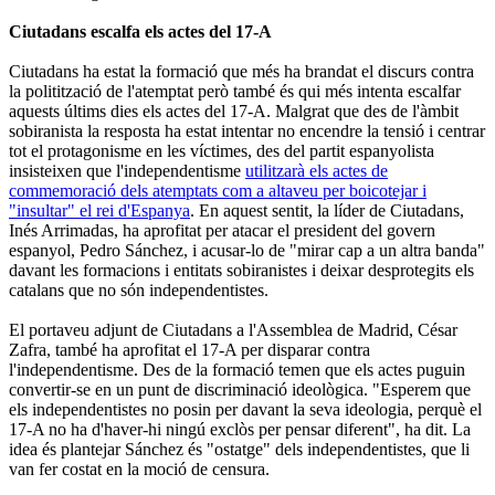
Ciutadans escalfa els actes del 17-A
Ciutadans ha estat la formació que més ha brandat el discurs contra
la politització de l'atemptat però també és qui més intenta escalfar
aquests últims dies els actes del 17-A. Malgrat que des de l'àmbit
sobiranista la resposta ha estat intentar no encendre la tensió i centrar
tot el protagonisme en les víctimes, des del partit espanyolista
insisteixen que l'independentisme
utilitzarà els actes de
commemoració dels atemptats com a altaveu per boicotejar i
"insultar" el rei d'Espanya
. En aquest sentit, la líder de Ciutadans,
Inés Arrimadas, ha aprofitat per atacar el president del govern
espanyol, Pedro Sánchez, i acusar-lo de "mirar cap a un altra banda"
davant les formacions i entitats sobiranistes i deixar desprotegits els
catalans que no són independentistes.
El portaveu adjunt de Ciutadans a l'Assemblea de Madrid, César
Zafra, també ha aprofitat el 17-A per disparar contra
l'independentisme. Des de la formació temen que els actes puguin
convertir-se en un punt de discriminació ideològica. "Esperem que
els independentistes no posin per davant la seva ideologia, perquè el
17-A no ha d'haver-hi ningú exclòs per pensar diferent", ha dit. La
idea és plantejar Sánchez és "ostatge" dels independentistes, que li
van fer costat en la moció de censura.