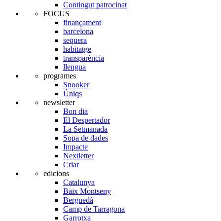
Contingut patrocinat
FOCUS
finançament
barcelona
sequera
habitatge
transparència
llengua
programes
Snooker
Úniqs
newsletter
Bon dia
El Despertador
La Setmanada
Sopa de dades
Impacte
Nextletter
Criar
edicions
Catalunya
Baix Montseny
Berguedà
Camp de Tarragona
Garrotxa