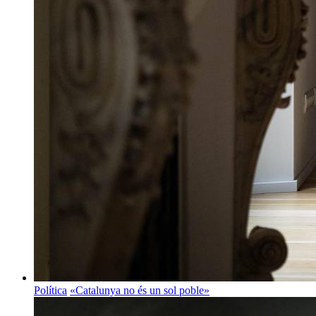
Política
«Catalunya no és un sol poble»