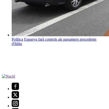
Política
Espanya farà controls als passatgers procedents
d'Itàlia