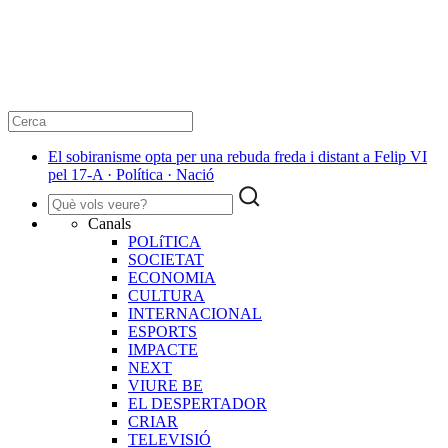
El sobiranisme opta per una rebuda freda i distant a Felip VI
pel 17-A · Política · Nació
Canals
POLíTICA
SOCIETAT
ECONOMIA
CULTURA
INTERNACIONAL
ESPORTS
IMPACTE
NEXT
VIURE BE
EL DESPERTADOR
CRIAR
TELEVISIÓ