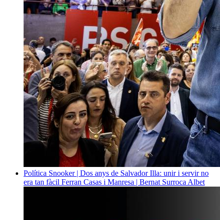
Política
Snooker | Dos anys de Salvador Illa: unir i servir no
era tan fàcil
Ferran Casas i Manresa | Bernat Surroca Albet