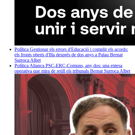
Política
Gestionar els errors d'Educació i complir els acords:
els fronts oberts d'Illa després de dos anys a Palau
Bernat
Surroca Albet
Política
Aliança PSC-ERC-Comuns, any dos: una entesa
operativa que mira de reüll els tribunals
Bernat Surroca Albet