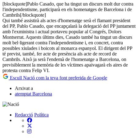
[blockquote]Pablo Casado, que ha tingut un discurs molt dur contra
l'independentisme, participarà en els homenatges de Barcelona i de
Cambrils[/blockquote]
Qui també assistirà als actes d'homenatge serà el flamant president
del PP, Pablo Casado, que encapçalarà la delegació del PP juntament
amb l'exministra i actual portaveu popular al Congrés, Dolors
Montserrat. Aquests últims dies, Casado també ha tingut un discurs
molt bel·ligerant contra l'independentisme i, en concret, contra
possibles xiulades i boicots al monarca espanyol. El dirigent del PP
té previst, també, fer acte de presència als acte de record de
Cambrils. Això ja serà l'endemà de l'homenatge a Barcelona, on
previsiblement la memòria de les víctimes apaivagarà els aires de
protesta contra Felip VI.
Escull Nació com la teva font preferida de Google
Arxivat a
atemptat Barcelona
Redacció
Política