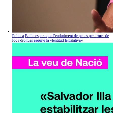
Política
Batlle espera que l'enduriment de penes per armes de
foc i drogues esquivi la «lentitud legislativa»