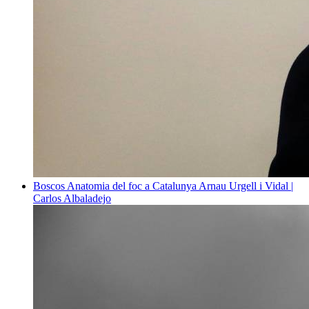
Boscos
Anatomia del foc a Catalunya
Arnau Urgell i Vidal |
Carlos Albaladejo