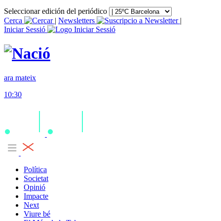
Seleccionar edición del periódico
Cerca
|
Newsletters
|
Iniciar Sessió
ara mateix
10:30
Política
Societat
Opinió
Impacte
Next
Viure bé