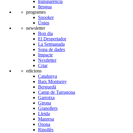
transparència
llengua
programes
Snooker
Úniqs
newsletter
Bon dia
El Despertador
La Setmanada
Sopa de dades
Impacte
Nextletter
Criar
edicions
Catalunya
Baix Montseny
Berguedà
Camp de Tarragona
Garrotxa
Girona
Granollers
Lleida
Manresa
Osona
Ripollès