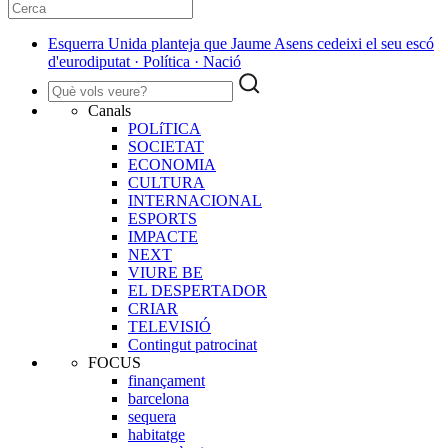
Esquerra Unida planteja que Jaume Asens cedeixi el seu escó
d'eurodiputat · Política · Nació
Canals
POLíTICA
SOCIETAT
ECONOMIA
CULTURA
INTERNACIONAL
ESPORTS
IMPACTE
NEXT
VIURE BE
EL DESPERTADOR
CRIAR
TELEVISIÓ
Contingut patrocinat
FOCUS
finançament
barcelona
sequera
habitatge