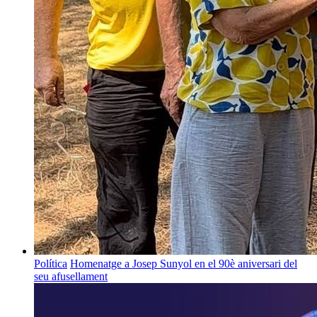
Política
Homenatge a Josep Sunyol en el 90è aniversari del
seu afusellament