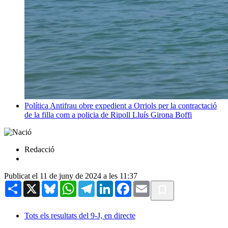
Política
Antifrau obre expedient a Orriols per la contractació
de la filla com a policia de Ripoll
Lluís Girona Boffi
Redacció
Publicat el 11 de juny de 2024 a les 11:37
Share
X
Bluesky
WhatsApp
Telegram
LinkedIn
Facebook
Email
Tots els resultats del 9-J, en directe