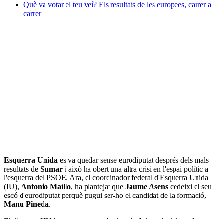
Què va votar el teu veí? Els resultats de les europees, carrer a
carrer
Esquerra Unida
es va quedar sense eurodiputat després dels mals
resultats de
Sumar
i això ha obert una altra crisi en l'espai polític a
l'esquerra del PSOE. Ara, el coordinador federal d'Esquerra Unida
(IU),
Antonio Maíllo
, ha plantejat que
Jaume Asens
cedeixi el seu
escó d'eurodiputat perquè pugui ser-ho el candidat de la formació,
Manu Pineda
.