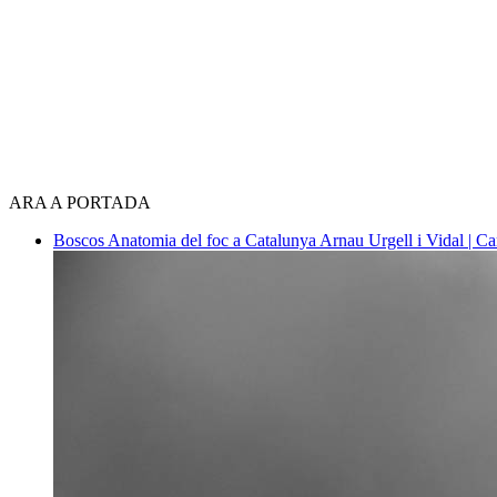
ARA A PORTADA
Boscos
Anatomia del foc a Catalunya
Arnau Urgell i Vidal | Ca