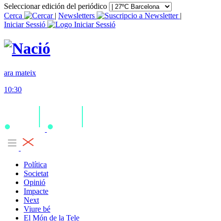
Seleccionar edición del periódico
Cerca
|
Newsletters
|
Iniciar Sessió
ara mateix
10:30
Política
Societat
Opinió
Impacte
Next
Viure bé
El Món de la Tele