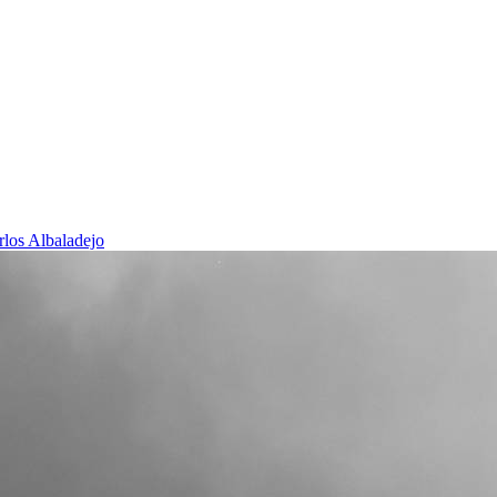
rlos Albaladejo