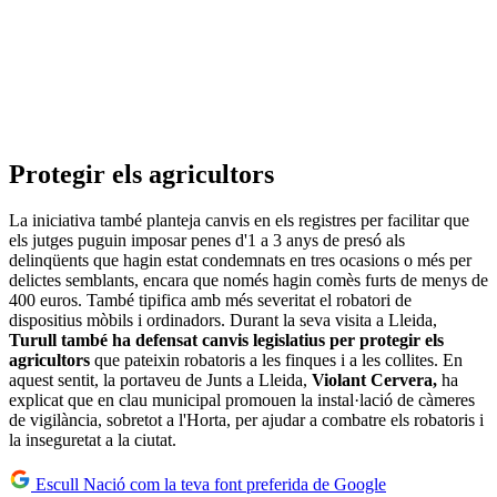
Protegir els agricultors
La iniciativa també planteja canvis en els registres per facilitar que
els jutges puguin imposar penes d'1 a 3 anys de presó als
delinqüents que hagin estat condemnats en tres ocasions o més per
delictes semblants, encara que només hagin comès furts de menys de
400 euros. També tipifica amb més severitat el robatori de
dispositius mòbils i ordinadors. Durant la seva visita a Lleida,
Turull també ha defensat canvis legislatius per protegir els
agricultors
que pateixin robatoris a les finques i a les collites. En
aquest sentit, la portaveu de Junts a Lleida,
Violant Cervera,
ha
explicat que en clau municipal promouen la instal·lació de càmeres
de vigilància, sobretot a l'Horta, per ajudar a combatre els robatoris i
la inseguretat a la ciutat.
Escull Nació com la teva font preferida de Google