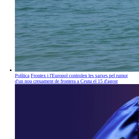
Política
Frontex i l'Europol controlen les xarxes pel rumor
d'un nou creuament de frontera a Ceuta el 15 d'agost