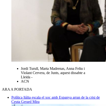
Jordi Turull, Marta Madrenas, Anna Feliu i
Violant Cervera, de Junts, aquest dissabte a
Lleida -
ACN
ARA A PORTADA
Política
Itàlia escala el xoc amb Espanya arran de la crisi de
Ceuta
Gerard Mira