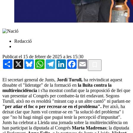
Redacció
Publicat el 15 de febrer de 2025 a les 15:30
Share
X
Bluesky
WhatsApp
Telegram
LinkedIn
Facebook
Email
El secretari general de Junts,
Jordi Turull,
ha reivindicat aquest
dissabte el "lideratge" de la formació en
la lluita contra la
multireincidència
i s'ha mostrat confiat que la proposició de llei que
van presentar al Congrés per combatre-la tiri endavant. Segons
Turull, això no es resoldrà "mirant cap a un altre cantó" ni parlant-ne
"per atiar el foc o per recrear-se en el problema".
Per això, ha
deixat clar que Junts vol centrar-se en "la solució del problema" i
que "no hi hagi ningú que pugui tenir la percepció d'impunitat".
Junts ha celebrat a Lleida una jornada sobre la multireincidència on
han participat la diputada al Congrés
Marta Madrenas
; la diputada