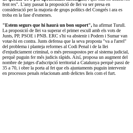
fent res". L'any passat la proposició de llei va ser presa en
consideració per la majoria de grups polítics del Congrés i ara es
troba en la fase d'esmenes.
"Estem segurs que hi haurà un bon suport",
ha afirmat Turull.
La proposició de llei va superar el primer escull amb els vots de
Junts, PP, PSOE i PNB. ERC s'hi va abstenir i Podem i Sumar van
votar-hi en contra. Junts defensa que la seva proposta "va a l'arrel"
del problema i planteja reformes al Codi Penal i de la llei
d'enjudiciament criminal, o més pressupostos per al sistema judicial,
perquè puguin fer més judicis ràpids. Així, proposa un augment del
nombre de jutges d'adscripció territorial a Catalunya perquè passi de
35 a 70, i obre la porta al fet que els ajuntaments puguin intervenir
en processos penals relacionats amb delictes lleis com el furt.