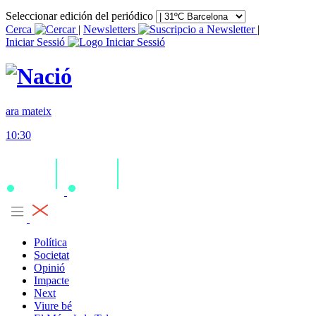
Seleccionar edición del periódico
Cerca
|
Newsletters
|
Iniciar Sessió
ara mateix
10:30
Política
Societat
Opinió
Impacte
Next
Viure bé