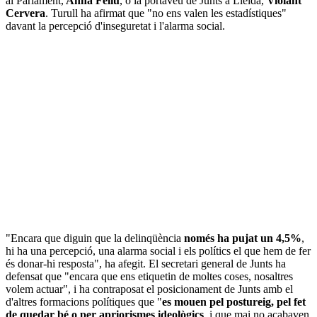
al Parlament,
Anna Feliu
, o la portaveu de Junts a Lleida,
Violant
Cervera
. Turull ha afirmat que "no ens valen les estadístiques"
davant la percepció d'inseguretat i l'alarma social.
"Encara que diguin que la delinqüència
només ha pujat un 4,5%
,
hi ha una percepció, una alarma social i els polítics el que hem de fer
és donar-hi resposta", ha afegit. El secretari general de Junts ha
defensat que "encara que ens etiquetin de moltes coses, nosaltres
volem actuar", i ha contraposat el posicionament de Junts amb el
d'altres formacions polítiques que "
es mouen pel postureig, pel fet
de quedar bé o per apriorismes ideològics
, i que mai no acabaven