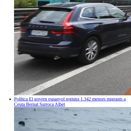
Política
El govern espanyol registra 1.342 menors migrants a
Ceuta
Bernat Surroca Albet