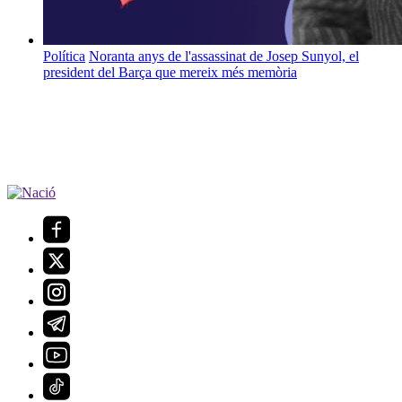
Política
Noranta anys de l'assassinat de Josep Sunyol, el
president del Barça que mereix més memòria