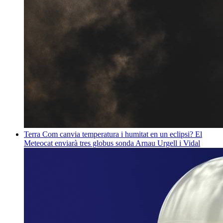
Terra
Com canvia temperatura i humitat en un eclipsi? El
Meteocat enviarà tres globus sonda
Arnau Urgell i Vidal