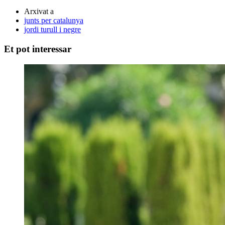
Arxivat a
junts per catalunya
jordi turull i negre
Et pot interessar