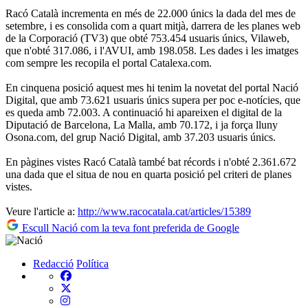
Racó Català incrementa en més de 22.000 únics la dada del mes de
setembre, i es consolida com a quart mitjà, darrera de les planes web
de la Corporació (TV3) que obté 753.454 usuaris únics, Vilaweb,
que n'obté 317.086, i l'AVUI, amb 198.058. Les dades i les imatges
com sempre les recopila el portal Catalexa.com.
En cinquena posició aquest mes hi tenim la novetat del portal Nació
Digital, que amb 73.621 usuaris únics supera per poc e-notícies, que
es queda amb 72.003. A continuació hi apareixen el digital de la
Diputació de Barcelona, La Malla, amb 70.172, i ja força lluny
Osona.com, del grup Nació Digital, amb 37.203 usuaris únics.
En pàgines vistes Racó Català també bat récords i n'obté 2.361.672
una dada que el situa de nou en quarta posició pel criteri de planes
vistes.
Veure l'article a:
http://www.racocatala.cat/articles/15389
Escull Nació com la teva font preferida de Google
Redacció
Política