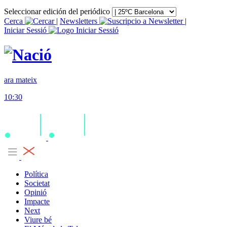
Seleccionar edición del periódico
Cerca
|
Newsletters
|
Iniciar Sessió
ara mateix
10:30
Política
Societat
Opinió
Impacte
Next
Viure bé