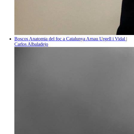
Boscos
Anatomia del foc a Catalunya
Arnau Urgell i Vidal |
Carlos Albaladejo