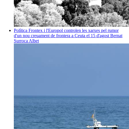
Política
Frontex i l'Europol controlen les xarxes pel rumor
d'un nou creuament de frontera a Ceuta el 15 d'agost
Bernat
Surroca Albet