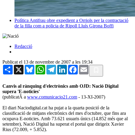
Política
Antifrau obre expedient a Orriols per la contractació
de la filla com a policia de Ripoll
Lluís Girona Boffi
Redacció
Publicat el 13 de novembre de 2007 a les 19:34
Share
X
Bluesky
WhatsApp
Telegram
LinkedIn
Facebook
Email
Canvis al rànquing d'electrònics amb OJD: Nació Digital
supera 'E-noticies'
(publicatÂ a
www.comunicacio21.com
- 13-XI-2007)
El diari Naciodigital.cat ha pujat a la quarta posició de la
classificació de mitjans electrònics del mes d'octubre, que fins ara
ocupava E-noticies. Amb 73.621 usuaris únics (14.852 més que al
setembre), Nació Digital ha superat el portal que dirigeix Xavier
Rius (72.009, + 5.852).