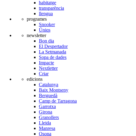
habitatge
transparència
llengua
programes
Snooker
Úniqs
newsletter
Bon dia
El Despertador
La Setmanada
Sopa de dades
Impacte
Nextletter
Criar
edicions
Catalunya
Baix Montseny
Berguedà
Camp de Tarragona
Garrotxa
Girona
Granollers
Lleida
Manresa
Osona