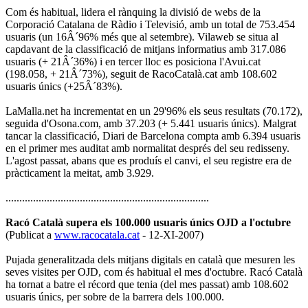
Com és habitual, lidera el rànquing la divisió de webs de la
Corporació Catalana de Ràdio i Televisió, amb un total de 753.454
usuaris (un 16Â´96% més que al setembre). Vilaweb se situa al
capdavant de la classificació de mitjans informatius amb 317.086
usuaris (+ 21Â´36%) i en tercer lloc es posiciona l'Avui.cat
(198.058, + 21Â´73%), seguit de RacoCatalà.cat amb 108.602
usuaris únics (+25Â´83%).
LaMalla.net ha incrementat en un 29'96% els seus resultats (70.172),
seguida d'Osona.com, amb 37.203 (+ 5.441 usuaris únics). Malgrat
tancar la classificació, Diari de Barcelona compta amb 6.394 usuaris
en el primer mes auditat amb normalitat després del seu redisseny.
L'agost passat, abans que es produís el canvi, el seu registre era de
pràcticament la meitat, amb 3.929.
..........................................................................
Racó Català supera els 100.000 usuaris únics OJD a l'octubre
(Publicat a
www.racocatala.cat
- 12-XI-2007)
Pujada generalitzada dels mitjans digitals en català que mesuren les
seves visites per OJD, com és habitual el mes d'octubre. Racó Català
ha tornat a batre el récord que tenia (del mes passat) amb 108.602
usuaris únics, per sobre de la barrera dels 100.000.