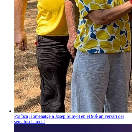
Política
Homenatge a Josep Sunyol en el 90è aniversari del
seu afusellament