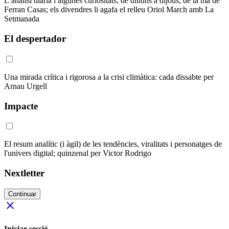
L’anàlisi diària i algunes curiositats, de dilluns a dijous, de la mà de
Ferran Casas; els divendres li agafa el relleu Oriol March amb La
Setmanada
El despertador
Una mirada crítica i rigorosa a la crisi climàtica: cada dissabte per
Arnau Urgell
Impacte
El resum analític (i àgil) de les tendències, viralitats i personatges de
l'univers digital; quinzenal per Victor Rodrigo
Nextletter
Continuar
close
Iniciar sessió