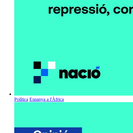
Política
Espanya a l'Àfrica