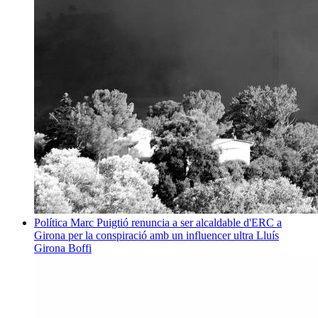
Política
Marc Puigtió renuncia a ser alcaldable d'ERC a
Girona per la conspiració amb un influencer ultra
Lluís
Girona Boffi