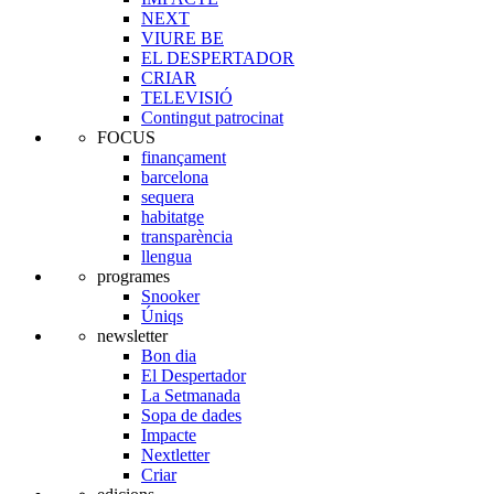
NEXT
VIURE BE
EL DESPERTADOR
CRIAR
TELEVISIÓ
Contingut patrocinat
FOCUS
finançament
barcelona
sequera
habitatge
transparència
llengua
programes
Snooker
Úniqs
newsletter
Bon dia
El Despertador
La Setmanada
Sopa de dades
Impacte
Nextletter
Criar