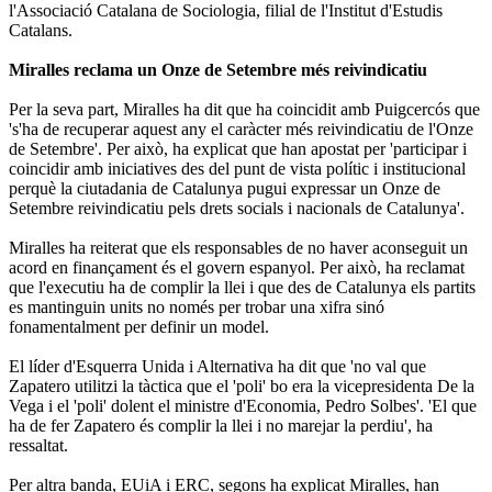
l'Associació Catalana de Sociologia, filial de l'Institut d'Estudis
Catalans.
Miralles reclama un Onze de Setembre més reivindicatiu
Per la seva part, Miralles ha dit que ha coincidit amb Puigcercós que
's'ha de recuperar aquest any el caràcter més reivindicatiu de l'Onze
de Setembre'. Per això, ha explicat que han apostat per 'participar i
coincidir amb iniciatives des del punt de vista polític i institucional
perquè la ciutadania de Catalunya pugui expressar un Onze de
Setembre reivindicatiu pels drets socials i nacionals de Catalunya'.
Miralles ha reiterat que els responsables de no haver aconseguit un
acord en finançament és el govern espanyol. Per això, ha reclamat
que l'executiu ha de complir la llei i que des de Catalunya els partits
es mantinguin units no només per trobar una xifra sinó
fonamentalment per definir un model.
El líder d'Esquerra Unida i Alternativa ha dit que 'no val que
Zapatero utilitzi la tàctica que el 'poli' bo era la vicepresidenta De la
Vega i el 'poli' dolent el ministre d'Economia, Pedro Solbes'. 'El que
ha de fer Zapatero és complir la llei i no marejar la perdiu', ha
ressaltat.
Per altra banda, EUiA i ERC, segons ha explicat Miralles, han