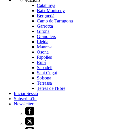
edicions
Catalunya
Baix Montseny
Berguedà
Camp de Tarragona
Garrotxa
Girona
Granollers
Lleida
Manresa
Osona
Ripollès
Rubí
Sabadell
Sant Cugat
Solsona
Terrassa
Terres de l'Ebre
Iniciar Sessió
Subscriu-t'hi
Newsletter