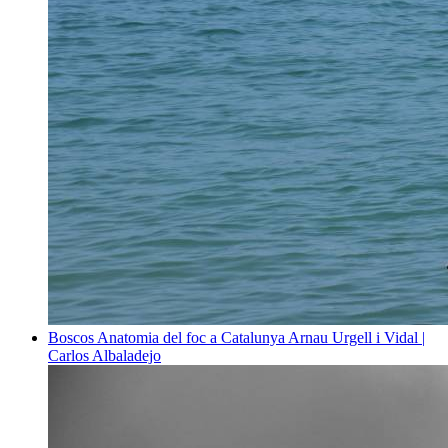
Boscos
Anatomia del foc a Catalunya
Arnau Urgell i Vidal |
Carlos Albaladejo