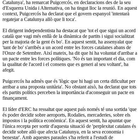
Catalunya', ha remarcat Puigcercós, en declaracions des de la seu
d'Esquerra Unida i Alternativa, on ha tingut lloc la reunió. En aquest
context, Puigcercós ha declarat que el govern espanyol 'intentarà
regatejar a Catalunya allò que li toca'.
El dirigent independentista ha destacat que 'tot el que sigui un acord
català que vagi més enllà de la dinàmica de partits i sigui socialitzat
per la majoria de la gent és bo'. En aquest sentit, ha assenyalat que
'tant de bo' s'arribés a un acord entre les forces catalanes abans de
l'Onze de Setembre. Així mateix, ha dit que hi ha voluntat d'arribar a
un pacte entre les forces polítiques. 'No és tan important el dia, com
la qualitat de l'acord i el consens que es generi al seu voltant', ha
afegit.
Puigcercós ha admès que és 'lògic que hi hagi un certa dificultat per
arribar a una proposta unitària'. No obstant això, ha declarat que tots
els partits polítics perceben la importància d'aconseguir un pacte en
finançament.
El líder d'ERC ha ressaltat que aquest país només té una sortida 'que
és poder decidir sobre aeroports, Rodalies, mercaderies, sobre els
impostos i la política econòmica'. En aquest sentit, ha apuntat que
l'única recepta per sortir d'aquesta situació de 'perplexitat catalans és
decidir sobre allò que afecta Catalunya, en la seva economia i
benestar'. Amb aquestes paraules s'ha referit a l'estudi de