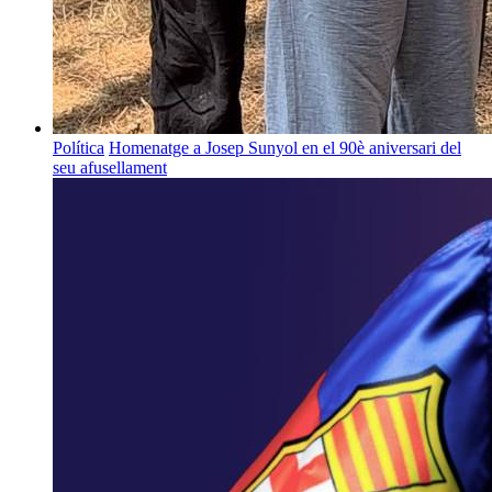
Política
Homenatge a Josep Sunyol en el 90è aniversari del
seu afusellament