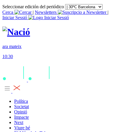
Seleccionar edición del periódico
Cerca
|
Newsletters
|
Iniciar Sessió
ara mateix
10:30
Política
Societat
Opinió
Impacte
Next
Viure bé