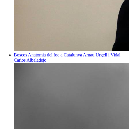
Boscos
Anatomia del foc a Catalunya
Arnau Urgell i Vidal |
Carlos Albaladejo