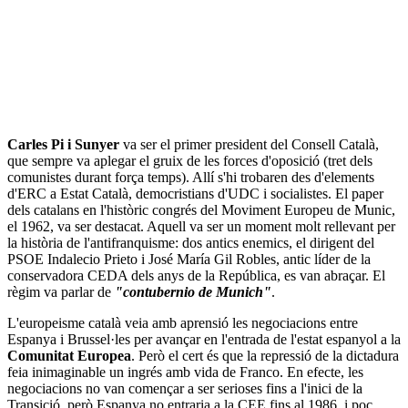
Carles Pi i Sunyer
va ser el primer president del Consell Català,
que sempre va aplegar el gruix de les forces d'oposició (tret dels
comunistes durant força temps). Allí s'hi trobaren des d'elements
d'ERC a Estat Català, democristians d'UDC i socialistes. El paper
dels catalans en l'històric congrés del Moviment Europeu de Munic,
el 1962, va ser destacat. Aquell va ser un moment molt rellevant per
la història de l'antifranquisme: dos antics enemics, el dirigent del
PSOE Indalecio Prieto i José María Gil Robles, antic líder de la
conservadora CEDA dels anys de la República, es van abraçar. El
règim va parlar de
"contubernio de Munich"
.
L'europeisme català veia amb aprensió les negociacions entre
Espanya i Brussel·les per avançar en l'entrada de l'estat espanyol a la
Comunitat Europea
. Però el cert és que la repressió de la dictadura
feia inimaginable un ingrés amb vida de Franco. En efecte, les
negociacions no van començar a ser serioses fins a l'inici de la
Transició, però Espanya no entraria a la CEE fins al 1986, i poc