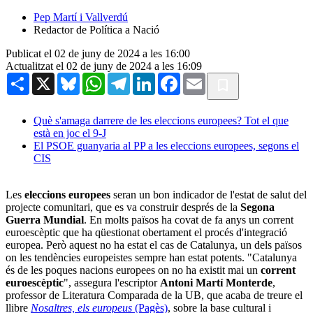
Pep Martí i Vallverdú
Redactor de Política a Nació
Publicat el 02 de juny de 2024 a les 16:00
Actualitzat el 02 de juny de 2024 a les 16:09
Share
X
Bluesky
WhatsApp
Telegram
LinkedIn
Facebook
Email
Què s'amaga darrere de les eleccions europees? Tot el que
està en joc el 9-J
El PSOE guanyaria al PP a les eleccions europees, segons el
CIS
Les
eleccions europees
seran un bon indicador de l'estat de salut del
projecte comunitari, que es va construir després de la
Segona
Guerra Mundial
. En molts països ha covat de fa anys un corrent
euroescèptic que ha qüestionat obertament el procés d'integració
europea. Però aquest no ha estat el cas de Catalunya, un dels països
on les tendències europeistes sempre han estat potents. "Catalunya
és de les poques nacions europees on no ha existit mai un
corrent
euroescèptic
", assegura l'escriptor
Antoni Martí Monterde
,
professor de Literatura Comparada de la UB, que acaba de treure el
llibre
Nosaltres, els europeus
(Pagès)
, sobre la base cultural i