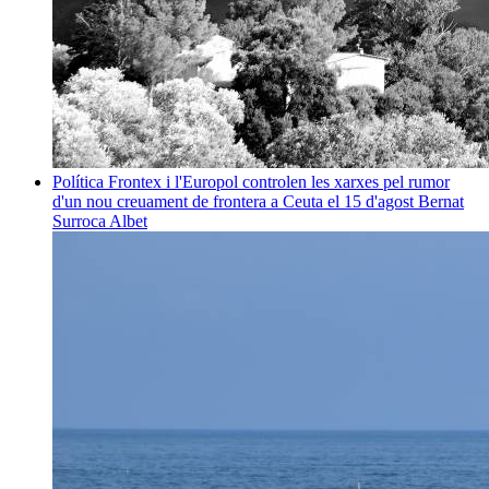
Política
Frontex i l'Europol controlen les xarxes pel rumor
d'un nou creuament de frontera a Ceuta el 15 d'agost
Bernat
Surroca Albet