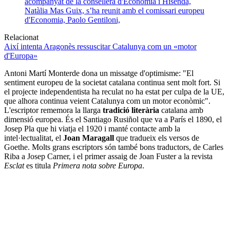
Relacionat
Així intenta Aragonès ressuscitar Catalunya com un «motor
d'Europa»
Antoni Martí Monterde dona un missatge d'optimisme: "El
sentiment europeu de la societat catalana continua sent molt fort. Si
el projecte independentista ha reculat no ha estat per culpa de la UE,
que alhora continua veient Catalunya com un motor econòmic".
L'escriptor rememora la llarga
tradició literària
catalana amb
dimensió europea. És el Santiago Rusiñol que va a París el 1890, el
Josep Pla que hi viatja el 1920 i manté contacte amb la
intel·lectualitat, el
Joan Maragall
que tradueix els versos de
Goethe. Molts grans escriptors són també bons traductors, de Carles
Riba a Josep Carner, i el primer assaig de Joan Fuster a la revista
Esclat
es titula
Primera nota sobre Europa
.