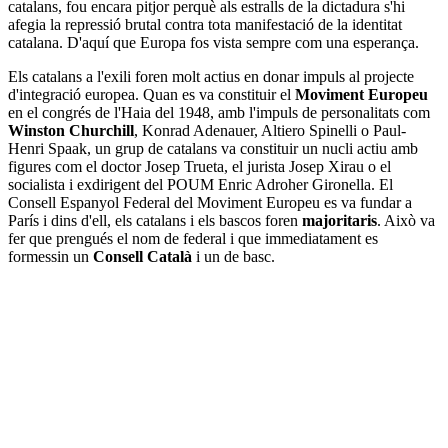
catalans, fou encara pitjor perquè als estralls de la dictadura s'hi
afegia la repressió brutal contra tota manifestació de la identitat
catalana. D'aquí que Europa fos vista sempre com una esperança.
Els catalans a l'exili foren molt actius en donar impuls al projecte
d'integració europea. Quan es va constituir el
Moviment Europeu
en el congrés de l'Haia del 1948, amb l'impuls de personalitats com
Winston Churchill
, Konrad Adenauer, Altiero Spinelli o Paul-
Henri Spaak, un grup de catalans va constituir un nucli actiu amb
figures com el doctor Josep Trueta, el jurista Josep Xirau o el
socialista i exdirigent del POUM Enric Adroher Gironella. El
Consell Espanyol Federal del Moviment Europeu es va fundar a
París i dins d'ell, els catalans i els bascos foren
majoritaris
. Això va
fer que prengués el nom de federal i que immediatament es
formessin un
Consell Català
i un de basc.