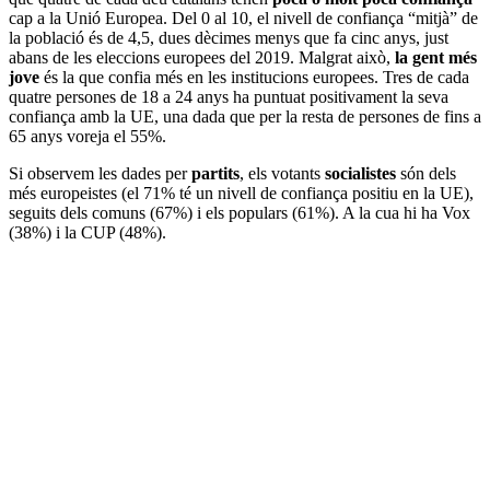
cap a la Unió Europea. Del 0 al 10, el nivell de confiança “mitjà” de
la població és de 4,5, dues dècimes menys que fa cinc anys, just
abans de les eleccions europees del 2019. Malgrat això,
la gent més
jove
és la que confia més en les institucions europees. Tres de cada
quatre persones de 18 a 24 anys ha puntuat positivament la seva
confiança amb la UE, una dada que per la resta de persones de fins a
65 anys voreja el 55%.
Si observem les dades per
partits
, els votants
socialistes
són dels
més europeistes (el 71% té un nivell de confiança positiu en la UE),
seguits dels comuns (67%) i els populars (61%). A la cua hi ha Vox
(38%) i la CUP (48%).