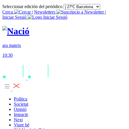
Seleccionar edición del periódico
Cerca
|
Newsletters
|
Iniciar Sessió
ara mateix
10:30
Política
Societat
Opinió
Impacte
Next
Viure bé