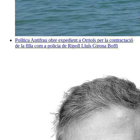
Política
Antifrau obre expedient a Orriols per la contractació
de la filla com a policia de Ripoll
Lluís Girona Boffi