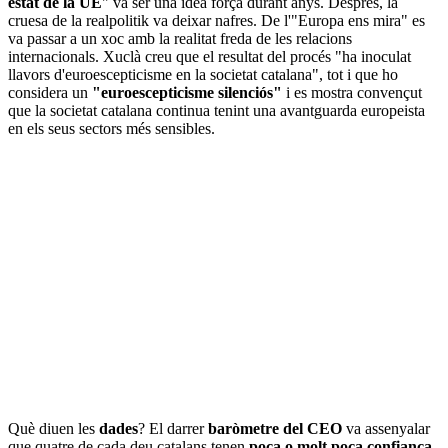
estat de la UE
" va ser una idea força durant anys. Després, la
cruesa de la realpolitik va deixar nafres. De l'"Europa ens mira" es
va passar a un xoc amb la realitat freda de les relacions
internacionals. Xuclà creu que el resultat del procés "ha inoculat
llavors d'euroescepticisme en la societat catalana", tot i que ho
considera un
"euroescepticisme silenciós"
i es mostra convençut
que la societat catalana continua tenint una avantguarda europeista
en els seus sectors més sensibles.
Què diuen les
dades
? El darrer
baròmetre del CEO
va assenyalar
que quatre de cada deu catalans tenen
poca o molt poca confiança