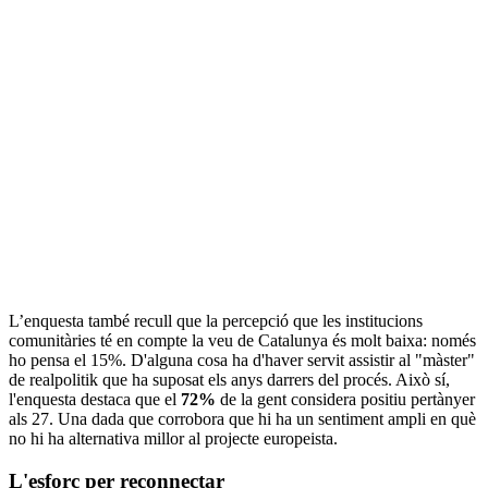
L’enquesta també recull que la percepció que les institucions
comunitàries té en compte la veu de Catalunya és molt baixa: només
ho pensa el 15%. D'alguna cosa ha d'haver servit assistir al "màster"
de realpolitik que ha suposat els anys darrers del procés. Això sí,
l'enquesta destaca que el
72%
de la gent considera positiu pertànyer
als 27. Una dada que corrobora que hi ha un sentiment ampli en què
no hi ha alternativa millor al projecte europeista.
L'esforç per reconnectar