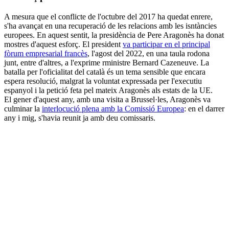
A mesura que el conflicte de l'octubre del 2017 ha quedat enrere,
s'ha avançat en una recuperació de les relacions amb les isntàncies
europees. En aquest sentit, la presidència de Pere Aragonès ha donat
mostres d'aquest esforç. El president
va participar en el principal
fòrum empresarial francès
, l'agost del 2022, en una taula rodona
junt, entre d'altres, a l'exprime rministre Bernard Cazeneuve. La
batalla per l'oficialitat del català és un tema sensible que encara
espera resolució, malgrat la voluntat expressada per l'executiu
espanyol i la petició feta pel mateix Aragonès als estats de la UE.
El gener d'aquest any, amb una visita a Brussel·les, Aragonès va
culminar la
interlocució plena amb la Comissió Europea
: en el darrer
any i mig, s'havia reunit ja amb deu comissaris.