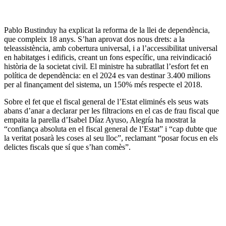
Pablo Bustinduy ha explicat la reforma de la llei de dependència,
que compleix 18 anys. S’han aprovat dos nous drets: a la
teleassistència, amb cobertura universal, i a l’accessibilitat universal
en habitatges i edificis, creant un fons específic, una reivindicació
història de la societat civil. El ministre ha subratllat l’esfort fet en
política de dependència: en el 2024 es van destinar 3.400 milions
per al finançament del sistema, un 150% més respecte el 2018.
Sobre el fet que el fiscal general de l’Estat eliminés els seus wats
abans d’anar a declarar per les filtracions en el cas de frau fiscal que
empaita la parella d’Isabel Díaz Ayuso, Alegría ha mostrat la
“confiança absoluta en el fiscal general de l’Estat” i “cap dubte que
la veritat posarà les coses al seu lloc”, reclamant “posar focus en els
delictes fiscals que sí que s’han comès”.