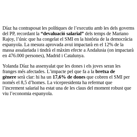
Díaz ha contraposat les polítiques de l’executiu amb les dels governs
del PP, recordant la
“devaluació salarial”
dels temps de Mariano
Rajoy, l’únic que ha congelat el SMI en la història de la democràcia
espanyola. La mesura aprovada avui impactarà en el 12% de la
massa assalariada i tindrà el màxim efecte a Andalusia (on impactarà
en 476.000 persones), Madrid i Catalunya.
Yolanda Díaz ha assenyalat que les dones i els joves seran les
franges més afectades. L’impacte pel que fa a la
bretxa de
gènere
serà clar: hi ha un
17,6% de dones
que cobren el SMI per
només el 8,5 d’homes. La vicepresidenta ha refermat que
l’increment salarial ha estat una de les claus del moment robust que
viu l’economia espanyola.