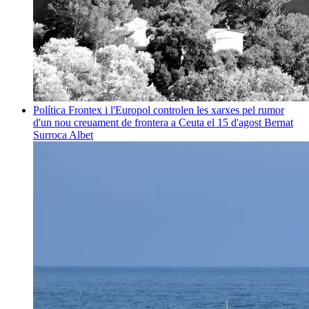
Política
Frontex i l'Europol controlen les xarxes pel rumor
d'un nou creuament de frontera a Ceuta el 15 d'agost
Bernat
Surroca Albet