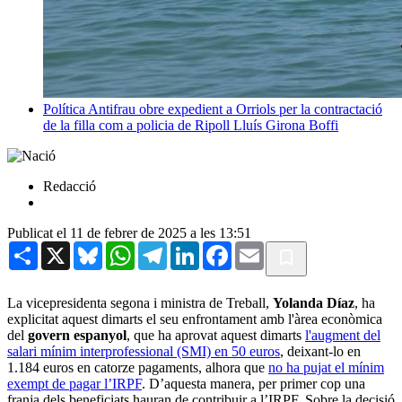
Política
Antifrau obre expedient a Orriols per la contractació
de la filla com a policia de Ripoll
Lluís Girona Boffi
Redacció
Publicat el 11 de febrer de 2025 a les 13:51
Share
X
Bluesky
WhatsApp
Telegram
LinkedIn
Facebook
Email
La vicepresidenta segona i ministra de Treball,
Yolanda Díaz
, ha
explicitat aquest dimarts el seu enfrontament amb l'àrea econòmica
del
govern espanyol
, que ha aprovat aquest dimarts
l'augment del
salari mínim interprofessional (SMI) en 50 euros
, deixant-lo en
1.184 euros en catorze pagaments, alhora que
no ha pujat el mínim
exempt de pagar l’IRPF
. D’aquesta manera, per primer cop una
franja dels beneficiats hauran de contribuir a l’IRPF. Sobre la decisió