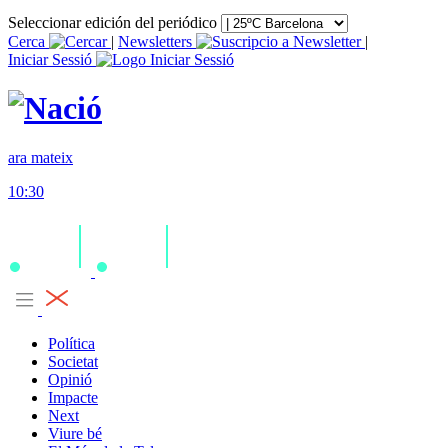
Seleccionar edición del periódico
Cerca
|
Newsletters
|
Iniciar Sessió
ara mateix
10:30
Política
Societat
Opinió
Impacte
Next
Viure bé