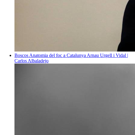
Boscos
Anatomia del foc a Catalunya
Arnau Urgell i Vidal |
Carlos Albaladejo