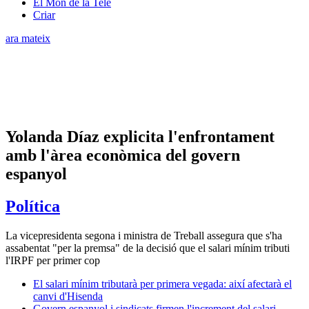
El Món de la Tele
Criar
ara mateix
Yolanda Díaz explicita l'enfrontament
amb l'àrea econòmica del govern
espanyol
Política
La vicepresidenta segona i ministra de Treball assegura que s'ha
assabentat "per la premsa" de la decisió que el salari mínim tributi
l'IRPF per primer cop
El salari mínim tributarà per primera vegada: així afectarà el
canvi d'Hisenda
Govern espanyol i sindicats firmen l'increment del salari