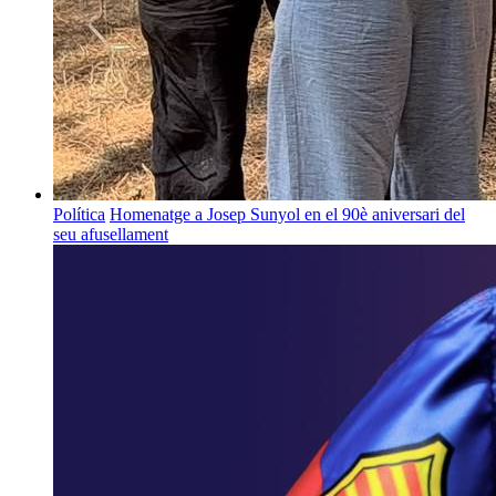
Política
Homenatge a Josep Sunyol en el 90è aniversari del
seu afusellament