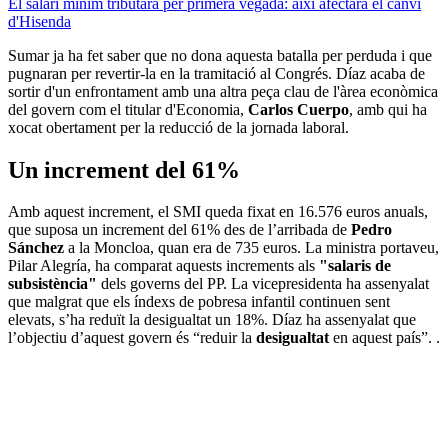
El salari mínim tributarà per primera vegada: així afectarà el canvi
d'Hisenda
Sumar ja ha fet saber que no dona aquesta batalla per perduda i que
pugnaran per revertir-la en la tramitació al Congrés. Díaz acaba de
sortir d'un enfrontament amb una altra peça clau de l'àrea econòmica
del govern com el titular d'Economia,
Carlos Cuerpo
, amb qui ha
xocat obertament per la reducció de la jornada laboral.
Un increment del 61%
Amb aquest increment, el SMI queda fixat en 16.576 euros anuals,
que suposa un increment del 61% des de l’arribada de
Pedro
Sánchez
a la Moncloa, quan era de 735 euros. La ministra portaveu,
Pilar Alegría, ha comparat aquests increments als
"salaris de
subsistència"
dels governs del PP. La vicepresidenta ha assenyalat
que malgrat que els índexs de pobresa infantil continuen sent
elevats, s’ha reduït la desigualtat un 18%. Díaz ha assenyalat que
l’objectiu d’aquest govern és “reduir la
desigualtat
en aquest país”. .